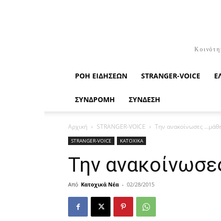
Κοινότη
ΡΟΉ ΕΙΔΉΣΕΩΝ
STRANGER-VOICE
Ε
ΣΥΝΔΡΟΜΗ
ΣΥΝΔΕΣΗ
Αρχική
STRANGER-VOICE
Την ανακοίνωσες …μάθε τ
STRANGER-VOICE
ΚΑΤΟΧΙΚΑ
Την ανακοίνωσες 
Από
Κατοχικά Νέα
-
02/28/2015