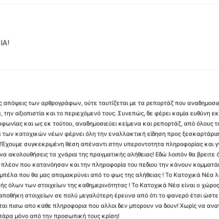
ΙΑ!
 τις απόψεις των αρθρογράφων, ούτε ταυτίζεται με τα ρεπορτάζ που αναδημοσι
 την αξιοπιστία και το περιεχόμενό τους. Συνεπώς, δε φέρει καμία ευθύνη εκ τ
φωνίας και ως εκ τούτου, αναδημοσιεύει κείμενα και ρεπορτάζ, από όλους το
α των κατοχικών νέων φέρνει όλη την εναλλακτική είδηση προς ξεσκαρτάρισ
α !Έχουμε συγκεκριμένη θέση απέναντι στην υπεροντοτητα πληροφορίας και γν
να ακολουθήσεις τα χνάρια της πραγματικής αλήθειας! Εδώ λοιπόν θα βρειτε ό
ύς πλέον που κατανόησαν και την πληροφορία του πεδιου την κάνουν κομματάκ
αμπέλα που θα μας απομακρύνει από το φως της αλήθειας ! Το Κατοχικά Νέα λ
κής όλων των στοιχείων της καθημερινότητας ! Το Κατοχικά Νέα είναι ο χώρο
ποθήκη στοιχείων σε πολύ μεγαλύτερη έρευνα από ότι το φανερό έτσι ώστε μ
υβεται πισω απο καθε πληροφορια που αλλοι δεν μπορουν να δουν! Χωρίς να α
πάρα μόνο από την προσωπική τους κρίση!