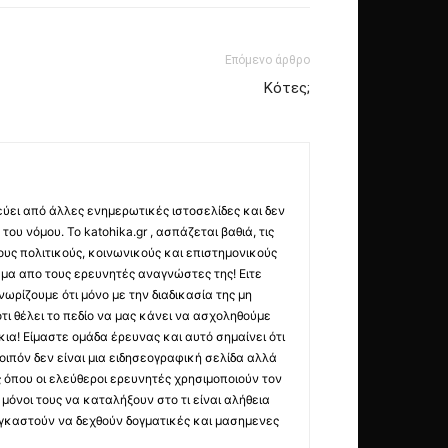
Επόμενο άρθρο
Κότες;
εύει από άλλες ενημερωτικές ιστοσελίδες και δεν
ου νόμου. Το katohika.gr , ασπάζεται βαθιά, τις
υς πολιτικούς, κοινωνικούς και επιστημονικούς
μα απο τους ερευνητές αναγνώστες της! Ειτε
ωρίζουμε ότι μόνο με την διαδικασία της μη
τι θέλει το πεδίο να μας κάνει να ασχοληθούμε
ια! Είμαστε ομάδα έρευνας και αυτό σημαίνει ότι
οιπόν δεν είναι μια ειδησεογραφική σελίδα αλλά
ς όπου οι ελεύθεροι ερευνητές χρησιμοποιούν τον
όνοι τους να καταλήξουν στο τι είναι αλήθεια
ναγκαστούν να δεχθούν δογματικές και μασημενες