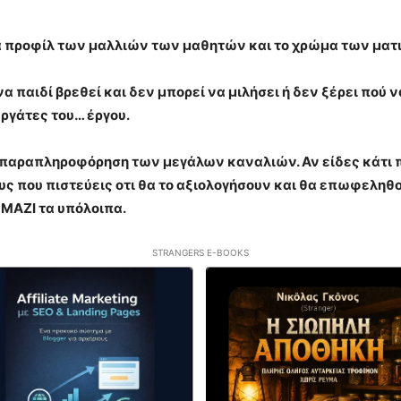
α προφίλ των μαλλιών των μαθητών και το χρώμα των ματιώ
 παιδί βρεθεί και δεν μπορεί να μιλήσει ή δεν ξέρει πού 
ργάτες του… έργου.
η παραπληροφόρηση των μεγάλων καναλιών. Αν είδες κάτι πο
 που πιστεύεις οτι θα το αξιολογήσουν και θα επωφεληθο
 ΜΑΖΙ τα υπόλοιπα.
STRANGERS E-BOOKS