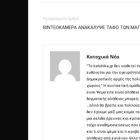
Προηγούμενο άρθρο
ΒΙΝΤΕΟΚΑΜΕΡΑ ΑΝΑΚΑΛΥΨΕ ΤΑΦΟ ΤΩΝ ΜΑΓ
Κατοχικά Νέα
"Το katohika.gr δεν υιοθετεί
ευθύνεται για την εγκυρότητα,
Δημοκρατικές αρχές της πολυ
χώρους." Η συντακτική ομάδ
ειναι Ψεμα ειτε ειναι αληθει
δογματικής αλήθειας μπορείς 
...αλλά θα βρείτε και πολλο
δεν έχουμε μαζί μας καμία τ
μια σελίδα έρευνας και κριτι
τοίχο αναδημοσιεύσεως σαν α
και τι είναι ψέμα και τι κρ
αλήθειες από κανέναν άλλο 