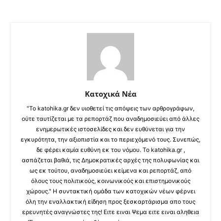
Κατοχικά Νέα
"Το katohika.gr δεν υιοθετεί τις απόψεις των αρθρογράφων,
ούτε ταυτίζεται με τα ρεπορτάζ που αναδημοσιεύει από άλλες
ενημερωτικές ιστοσελίδες και δεν ευθύνεται για την
εγκυρότητα, την αξιοπιστία και το περιεχόμενό τους. Συνεπώς,
δε φέρει καμία ευθύνη εκ του νόμου. Το katohika.gr ,
ασπάζεται βαθιά, τις Δημοκρατικές αρχές της πολυφωνίας και
ως εκ τούτου, αναδημοσιεύει κείμενα και ρεπορτάζ, από
όλους τους πολιτικούς, κοινωνικούς και επιστημονικούς
χώρους." Η συντακτική ομάδα των κατοχικών νέων φέρνει
όλη την εναλλακτική είδηση προς ξεσκαρτάρισμα απο τους
ερευνητές αναγνώστες της! Ειτε ειναι Ψεμα ειτε ειναι αληθεια