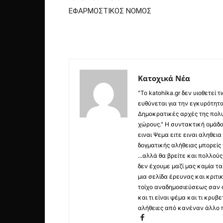
ΕΦΑΡΜOΣΤΙΚΟΣ ΝΟΜΟΣ
Κατοχικά Νέα
"Το katohika.gr δεν υιοθετεί
ευθύνεται για την εγκυρότητα,
Δημοκρατικές αρχές της πολυ
χώρους." Η συντακτική ομάδ
ειναι Ψεμα ειτε ειναι αληθει
δογματικής αλήθειας μπορείς 
...αλλά θα βρείτε και πολλο
δεν έχουμε μαζί μας καμία τ
μια σελίδα έρευνας και κριτι
τοίχο αναδημοσιεύσεως σαν α
και τι είναι ψέμα και τι κρ
αλήθειες από κανέναν άλλο 