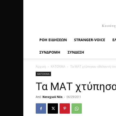
Κοινότη
ΡΟΉ ΕΙΔΉΣΕΩΝ
STRANGER-VOICE
Ε
ΣΥΝΔΡΟΜΗ
ΣΥΝΔΕΣΗ
Αρχική
ΚΑΤΟΧΙΚΑ
Τα ΜΑΤ χτύπησαν εθελοντή το
ΚΑΤΟΧΙΚΑ
Τα ΜΑΤ χτύπησα
Από
Κατοχικά Νέα
-
06/29/2011