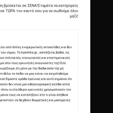
ση βρίσκεται σε ΣΕΝΑ!Σταμάτα να κατηγορείς
σε ΤΩΡΑ τον εαυτό σου για να σωθούμε όλοι
μαζί!
εύει από άλλες ενημερωτικές ιστοσελίδες και δεν
ου νόμου. Το katohika.gr , ασπάζεται βαθιά, τις
υς πολιτικούς, κοινωνικούς και επιστημονικούς
μα απο τους ερευνητές αναγνώστες της! Ειτε
ωρίζουμε ότι μόνο με την διαδικασία της μη
τι θέλει το πεδίο να μας κάνει να ασχοληθούμε
ια! Είμαστε ομάδα έρευνας και αυτό σημαίνει ότι
οιπόν δεν είναι μια ειδησεογραφική σελίδα αλλά
ς όπου οι ελεύθεροι ερευνητές χρησιμοποιούν τον
όνοι τους να καταλήξουν στο τι είναι αλήθεια
ναγκαστούν να δεχθούν δογματικές και μασημενες