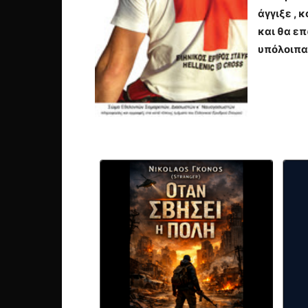
άγγιξε ,
και θα ε
υπόλοιπα