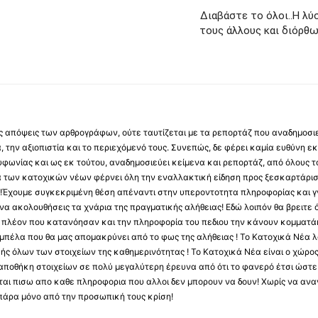
Διαβάστε το όλοι..Η λύ
τους άλλους και διόρθω
 τις απόψεις των αρθρογράφων, ούτε ταυτίζεται με τα ρεπορτάζ που αναδημοσι
 την αξιοπιστία και το περιεχόμενό τους. Συνεπώς, δε φέρει καμία ευθύνη εκ τ
φωνίας και ως εκ τούτου, αναδημοσιεύει κείμενα και ρεπορτάζ, από όλους το
α των κατοχικών νέων φέρνει όλη την εναλλακτική είδηση προς ξεσκαρτάρισ
α !Έχουμε συγκεκριμένη θέση απέναντι στην υπεροντοτητα πληροφορίας και γν
να ακολουθήσεις τα χνάρια της πραγματικής αλήθειας! Εδώ λοιπόν θα βρειτε ό
ύς πλέον που κατανόησαν και την πληροφορία του πεδιου την κάνουν κομματάκ
αμπέλα που θα μας απομακρύνει από το φως της αλήθειας ! Το Κατοχικά Νέα λ
κής όλων των στοιχείων της καθημερινότητας ! Το Κατοχικά Νέα είναι ο χώρο
ποθήκη στοιχείων σε πολύ μεγαλύτερη έρευνα από ότι το φανερό έτσι ώστε μ
υβεται πισω απο καθε πληροφορια που αλλοι δεν μπορουν να δουν! Χωρίς να α
πάρα μόνο από την προσωπική τους κρίση!