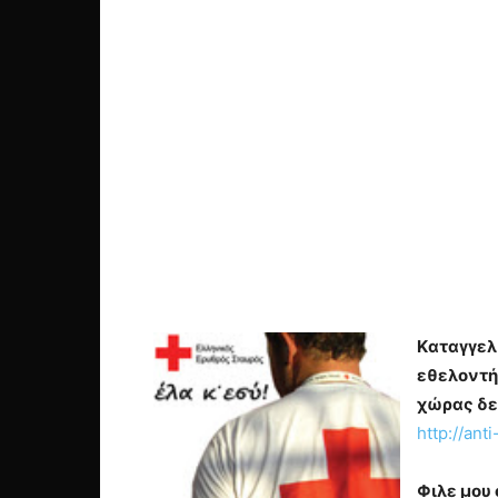
Kαταγγελ
εθελοντή 
χώρας δε
http://ant
Φιλε μου