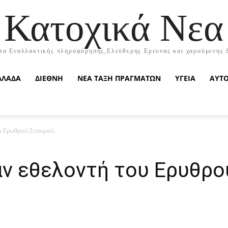
Κατοχικά Νεα
τα Εναλλακτικής πληροφόρησης,Ελεύθερης Ερευνας και χαρούμενης 
ΛΛΑΔΑ
ΔΙΕΘΝΗ
ΝΕΑ ΤΑΞΗ ΠΡΑΓΜΑΤΩΝ
ΥΓΕΙΑ
ΑΥΤ
υ Ερυθρού Σταυρού.
ν εθελοντή του Ερυθρο