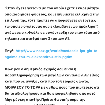
“Όταν έχετε γείτονα με τον οποίο έχετε εκκρεμότητα,
οποιασδήποτε φύσεως, και επιθυμείτε ειλικρινά την
επίλυση της, τότε πρέπει να αποφεύγετε ενέργειες
τις οποίες ο γείτονας σας εκλαμβάνει ως πρόκληση”,
ανέφερε ο κ. Φούλε σε συνέντευξη του στον
ιδιωτικό
τηλεοπτικό σταθμό των Σκοπίων Α1.
Πηγή:
http://www.nooz.gr/world/sustaseis-ipa-gia-to-
agalma-tou-m-aleksandrou-stin-pgdm
Φιλε μου ο σημερινός εχθρός σου είναι η
παραπληροφόρηση των μεγάλων καναλιών. Αν είδες
κάτι που σε άγγιξε , κάτι που το θεωρείς σωστό,
ΜΟΙΡΆΣΟΥ ΤΟ ΤΩΡΑ με ανθρώπους που πιστεύεις οτι
θα το αξιολογήσουν και θα επωφεληθούν απο αυτό!
Μην μένεις απαθής. Πρώτα θα νικήσουμε την