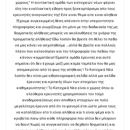
χώρους." Η συντακτική ομάδα των κατοχικών νέων φέρνει
όλη την εναλλακτική είδηση προς ξεσκαρτάρισμα απο τους
ερευνητές αναγνώστες της! Ειτε ειναι Ψεμα ειτε ειναι αληθεια
!Έχουμε συγκεκριμένη θέση απέναντι στην υπεροντοτητα
πληροφορίας και γνωρίζουμε ότι μόνο με την διαδικασία της μη
δογματικής αλήθειας μπορείς να ακολουθήσεις τα χνάρια της
πραγματικής αλήθειας! Εδώ λοιπόν θα βρειτε ότι θέλει το πεδίο
να μας κάνει να ασχοληθούμε ...αλλά θα βρείτε και πολλούς
πλέον που κατανόησαν και την πληροφορία του πεδιου την
κάνουν κομματάκια! Είμαστε ομάδα έρευνας και αυτό
σημαίνει ότι δεν έχουμε μαζί μας καμία ταμπέλα που θα μας
απομακρύνει από το φως της αλήθειας ! Το Κατοχικά Νέα
λοιπόν δεν είναι μια ειδησεογραφική σελίδα αλλά μια σελίδα
έρευνας και κριτικής όλων των στοιχείων της
καθημερινότητας ! Το Κατοχικά Νέα είναι ο χώρος όπου οι
ελεύθεροι ερευνητές χρησιμοποιούν τον τοίχο
αναδημοσιεύσεως σαν αποθήκη στοιχείων σε πολύ
μεγαλύτερη έρευνα από ότι το φανερό έτσι ώστε μόνοι τους
να καταλήξουν στο τι είναι αλήθεια και τι είναι ψέμα και τι
κρυβεται πισω απο καθε πληροφορια που αλλοι δεν μπορουν
να δουν! Χωρίς να αναγκαστούν να δεχθούν δογματικές και