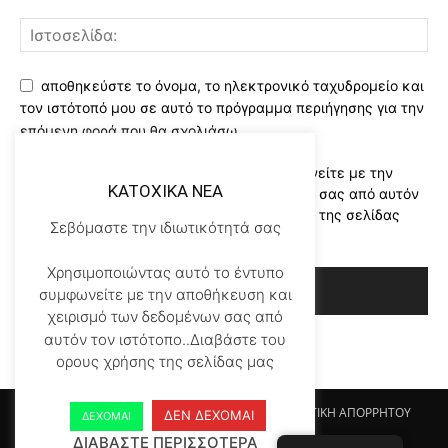
αποθηκεύστε το όνομα, το ηλεκτρονικό ταχυδρομείο και
τον ιστότοπό μου σε αυτό το πρόγραμμα περιήγησης για την
επόμενη φορά που θα σχολιάσω.
Χρησιμοποιώντας αυτό το έντυπο συμφωνείτε με την
KATOXIKA NEA
αποθήκευση και χειρισμό των δεδομένων σας από αυτόν
τον ιστότοπο..Διαβάστε του ορους χρήσης της σελίδας
Σεβόμαστε την ιδιωτικότητά σας
μας
*
Χρησιμοποιώντας αυτό το έντυπο
συμφωνείτε με την αποθήκευση και
χειρισμό των δεδομένων σας από
αυτόν τον ιστότοπο..Διαβάστε του
ορους χρήσης της σελίδας μας
Αρχικη KATOHIKA NEA
Login
Register
ΠΟΛΙΤΙΚΗ ΑΠΟΡΡΗΤΟΥ
ΔΕΝ ΔΕΧΟΜΑΙ
ΔΕΧΟΜΑΙ
ΟΡΟΙ ΧΡΗΣΗΣ
ΕΠΙΚΟΙΝΩΝΙΑ
ΔΙΑΒΑΣΤΕ ΠΕΡΙΣΣΟΤΕΡΑ