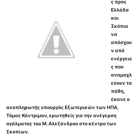
ς προς
Ελλάδα
και
Σκόπια
να
απόσχου
ν από
ενέργειε
ς που
αναμοχλ
εύουν τα
πάθη,
έκανε ο
αναπληρωτής υπουργός Εξωτερικών των ΗΠΑ,
Τόμας Κάντριμαν, ερωτηθείς για την ανέγερση
αγάλματος του
Μ. Αλεξάνδρου στο κέντρο των
Σκοπίων.