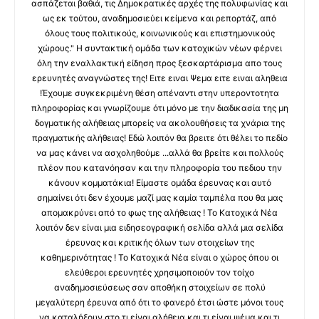
ασπάζεται βαθιά, τις Δημοκρατικές αρχές της πολυφωνίας και
ως εκ τούτου, αναδημοσιεύει κείμενα και ρεπορτάζ, από
όλους τους πολιτικούς, κοινωνικούς και επιστημονικούς
χώρους." Η συντακτική ομάδα των κατοχικών νέων φέρνει
όλη την εναλλακτική είδηση προς ξεσκαρτάρισμα απο τους
ερευνητές αναγνώστες της! Ειτε ειναι Ψεμα ειτε ειναι αληθεια
!Έχουμε συγκεκριμένη θέση απέναντι στην υπεροντοτητα
πληροφορίας και γνωρίζουμε ότι μόνο με την διαδικασία της μη
δογματικής αλήθειας μπορείς να ακολουθήσεις τα χνάρια της
πραγματικής αλήθειας! Εδώ λοιπόν θα βρειτε ότι θέλει το πεδίο
να μας κάνει να ασχοληθούμε ...αλλά θα βρείτε και πολλούς
πλέον που κατανόησαν και την πληροφορία του πεδιου την
κάνουν κομματάκια! Είμαστε ομάδα έρευνας και αυτό
σημαίνει ότι δεν έχουμε μαζί μας καμία ταμπέλα που θα μας
απομακρύνει από το φως της αλήθειας ! Το Κατοχικά Νέα
λοιπόν δεν είναι μια ειδησεογραφική σελίδα αλλά μια σελίδα
έρευνας και κριτικής όλων των στοιχείων της
καθημερινότητας ! Το Κατοχικά Νέα είναι ο χώρος όπου οι
ελεύθεροι ερευνητές χρησιμοποιούν τον τοίχο
αναδημοσιεύσεως σαν αποθήκη στοιχείων σε πολύ
μεγαλύτερη έρευνα από ότι το φανερό έτσι ώστε μόνοι τους
να καταλήξουν στο τι είναι αλήθεια και τι είναι ψέμα και τι