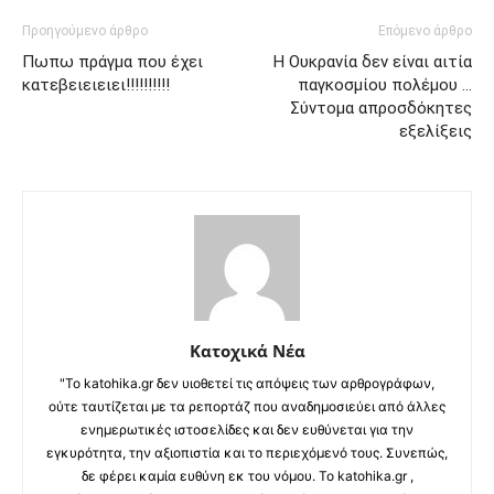
Προηγούμενο άρθρο
Επόμενο άρθρο
Πωπω πράγμα που έχει
Η Ουκρανία δεν είναι αιτία
κατεβειειειει!!!!!!!!!!
παγκοσμίου πολέμου …
Σύντομα απροσδόκητες
εξελίξεις
Κατοχικά Νέα
"Το katohika.gr δεν υιοθετεί τις απόψεις των αρθρογράφων,
ούτε ταυτίζεται με τα ρεπορτάζ που αναδημοσιεύει από άλλες
ενημερωτικές ιστοσελίδες και δεν ευθύνεται για την
εγκυρότητα, την αξιοπιστία και το περιεχόμενό τους. Συνεπώς,
δε φέρει καμία ευθύνη εκ του νόμου. Το katohika.gr ,