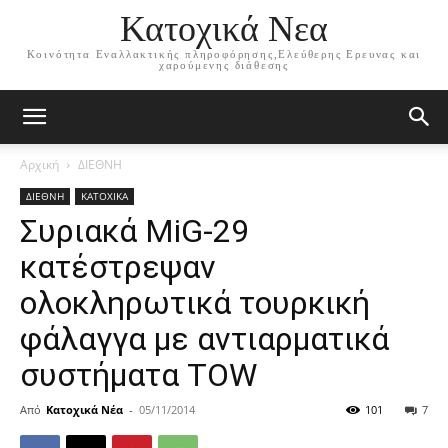
Κατοχικά Νεα
Κοινότητα Εναλλακτικής πληροφόρησης,Ελεύθερης Ερευνας και
χαρούμενης διάθεσης
Αρχική
ΔΙΕΘΝΗ
ΔΙΕΘΝΗ
ΚΑΤΟΧΙΚΑ
Συριακά MiG-29
κατέστρεψαν
ολοκληρωτικά τουρκική
φάλαγγα με αντιαρματικά
συστήματα TOW
Από
Κατοχικά Νέα
-
05/11/2014
101
7