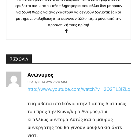
κρυβεται πισω απο καθε πληροφορια που αλλοι δεν μπορουν
να δουν! Χωρίς να αναγκαστούν να δεχθούν δογματικές και
μασημενες αλήθειες από κανέναν άλλο πάρα μόνο από την
προσωπική τους κρίση!
7 ΣΧΟΛΙΑ
Ανώνυμος
05/11/2014 στο 7:24 ΜΜ
http://www.youtube.com/watch?v=l2Q2TL3lZLo
τι κρυβεται στο Ικόνιο στην 1 απ'τις 5 στασεις
του προς την Κωνσ/λη ο Ανομος,ετσι
κι'αλλιως συντομα Αυτός και ο μαυρος
συνεργατης του θα γινουν σουβλακια,άντε
γιατι