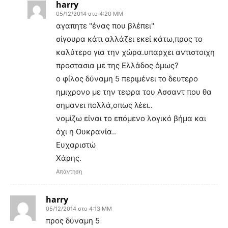
harry
05/12/2014 στο 4:20 ΜΜ
αγαπητε "ένας που βλέπει"
σίγουρα κάτι αλλάζει εκεί κάτω,προς το
καλύτερο για την χώρα.υπαρχει αντιστοιχη
προστασια με της Ελλάδος όμως?
ο φίλος δύναμη 5 περιμένει το δευτερο
ημιχρονο με την τεφρα του Ασσαντ που θα
σημανει πολλά,οπως λέει..
νομίζω είναι το επόμενο λογικό βήμα και
όχι η Ουκρανία..
Ευχαριστώ
Χάρης.
Απάντηση
harry
05/12/2014 στο 4:13 ΜΜ
προς δύναμη 5