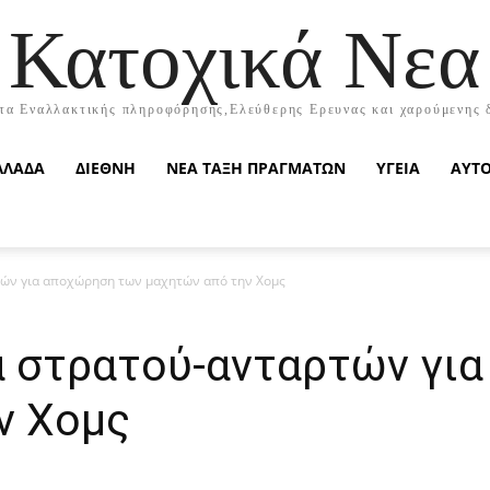
Κατοχικά Νεα
τα Εναλλακτικής πληροφόρησης,Ελεύθερης Ερευνας και χαρούμενης 
ΛΛΑΔΑ
ΔΙΕΘΝΗ
ΝΕΑ ΤΑΞΗ ΠΡΑΓΜΑΤΩΝ
ΥΓΕΙΑ
ΑΥΤ
τών για αποχώρηση των μαχητών από την Χομς
α στρατού-ανταρτών γι
ν Χομς