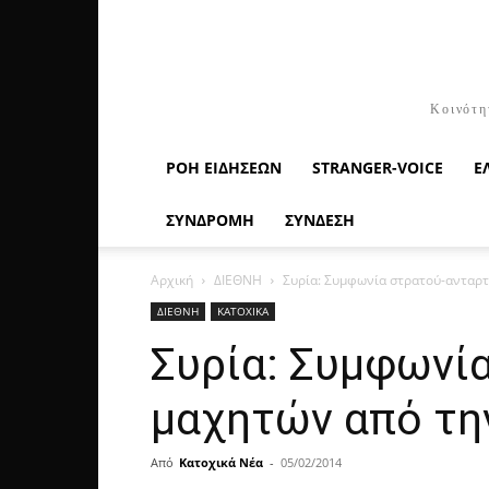
Κοινότη
ΡΟΉ ΕΙΔΉΣΕΩΝ
STRANGER-VOICE
Ε
ΣΥΝΔΡΟΜΗ
ΣΥΝΔΕΣΗ
Αρχική
ΔΙΕΘΝΗ
Συρία: Συμφωνία στρατού-ανταρ
ΔΙΕΘΝΗ
ΚΑΤΟΧΙΚΑ
Συρία: Συμφωνί
μαχητών από τη
Από
Κατοχικά Νέα
-
05/02/2014