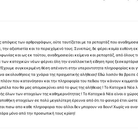
 τις απόψεις των αρθρογράφων, ούτε ταυτίζεται με τα ρεπορτάζ που αναδημοσι
 την αξιοπιστία και το περιεχόμενό τους. Συνεπώς, δε φέρει καμία ευθύνη εκ τ
φωνίας και ως εκ τούτου, αναδημοσιεύει κείμενα και ρεπορτάζ, από όλους το
α των κατοχικών νέων φέρνει όλη την εναλλακτική είδηση προς ξεσκαρτάρισ
α !Έχουμε συγκεκριμένη θέση απέναντι στην υπεροντοτητα πληροφορίας και γν
να ακολουθήσεις τα χνάρια της πραγματικής αλήθειας! Εδώ λοιπόν θα βρειτε ό
ύς πλέον που κατανόησαν και την πληροφορία του πεδιου την κάνουν κομματάκ
αμπέλα που θα μας απομακρύνει από το φως της αλήθειας ! Το Κατοχικά Νέα λ
κής όλων των στοιχείων της καθημερινότητας ! Το Κατοχικά Νέα είναι ο χώρο
ποθήκη στοιχείων σε πολύ μεγαλύτερη έρευνα από ότι το φανερό έτσι ώστε μ
υβεται πισω απο καθε πληροφορια που αλλοι δεν μπορουν να δουν! Χωρίς να α
πάρα μόνο από την προσωπική τους κρίση!