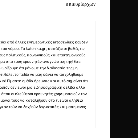
επικυρίαρχων
εύει από άλλες ενημερωτικές ιστοσελίδες και δεν
ου νόμου. Το katohika.gr , ασπάζεται βαθιά, τις
υς πολιτικούς, κοινωνικούς και επιστημονικούς
μα απο τους ερευνητές αναγνώστες της! Ειτε
ωρίζουμε ότι μόνο με την διαδικασία της μη
τι θέλει το πεδίο να μας κάνει να ασχοληθούμε
ια! Είμαστε ομάδα έρευνας και αυτό σημαίνει ότι
οιπόν δεν είναι μια ειδησεογραφική σελίδα αλλά
ς όπου οι ελεύθεροι ερευνητές χρησιμοποιούν τον
όνοι τους να καταλήξουν στο τι είναι αλήθεια
ναγκαστούν να δεχθούν δογματικές και μασημενες