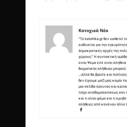
Κατοχικά Νέα
"Το katohika.gr δεν υιοθετεί
ευθύνεται για την εγκυρότητα,
Δημοκρατικές αρχές της πολυ
χώρους." Η συντακτική ομάδ
ειναι Ψεμα ειτε ειναι αληθει
δογματικής αλήθειας μπορείς 
...αλλά θα βρείτε και πολλο
δεν έχουμε μαζί μας καμία τ
μια σελίδα έρευνας και κριτι
τοίχο αναδημοσιεύσεως σαν α
και τι είναι ψέμα και τι κρ
αλήθειες από κανέναν άλλο 