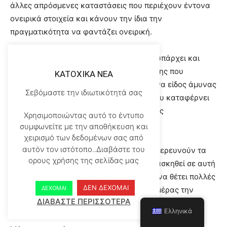
άλλες απρόσμενες καταστάσεις που περιέχουν έντονα
ονειρικά στοιχεία και κάνουν την ίδια την
πραγματικότητα να φαντάζει ονειρική.
Εξάλλου, όπως έχουν δείξει οι έρευνες, υπάρχει και
ένας μηχανισμός της ονειρικής συνείδησης που
KATOXIKA NEA
ονομάζουν «ψεύτικη αφύπνιση». Είναι ένα είδος άμυνας
Σεβόμαστε την ιδιωτικότητά σας
ενάντια στην ονειρική συνειδητότητα, που καταφέρνει
να ξεγελάει ακόμη και τους πιο έμπειρους
Χρησιμοποιώντας αυτό το έντυπο
ονειροναύτες.
συμφωνείτε με την αποθήκευση και
χειρισμό των δεδομένων σας από
αυτόν τον ιστότοπο..Διαβάστε του
Καλό είναι λοιπόν, συμφωνούν όλοι όσοι ερευνούν τα
ορους χρήσης της σελίδας μας
συνειδητά όνειρα, αν θέλει κανείς να εξασκηθεί σε αυτή
την τέχνη, να καλλιεργήσει τη συνήθεια να θέτει πολλές
ΔΕΝ ΔΕΧΟΜΑΙ
ΔΕΧΟΜΑΙ
φορές κατά τη διάρκεια ακόμη και της ημέρας την
ΔΙΑΒΑΣΤΕ ΠΕΡΙΣΣΟΤΕΡΑ
«ερώτηση κρίσεως»:
Ελληνικά