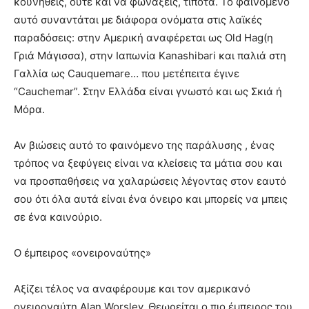
κουνηθείς, ούτε και να φωνάξεις, τίποτα. Το φαινόμενο
αυτό συναντάται με διάφορα ονόματα στις λαϊκές
παραδόσεις: στην Αμερική αναφέρεται ως Old Hag(η
Γριά Μάγισσα), στην Ιαπωνία Kanashibari και παλιά στη
Γαλλία ως Cauquemare… που μετέπειτα έγινε
“Cauchemar”. Στην Ελλάδα είναι γνωστό και ως Σκιά ή
Μόρα.
Αν βιώσεις αυτό το φαινόμενο της παράλυσης , ένας
τρόπος να ξεφύγεις είναι να κλείσεις τα μάτια σου και
να προσπαθήσεις να χαλαρώσεις λέγοντας στον εαυτό
σου ότι όλα αυτά είναι ένα όνειρο και μπορείς να μπεις
σε ένα καινούριο.
Ο έμπειρος «ονειροναύτης»
Αξίζει τέλος να αναφέρουμε και τον αμερικανό
ονειροναύτη Alan Worsley. Θεωρείται ο πιο έμπειρος του