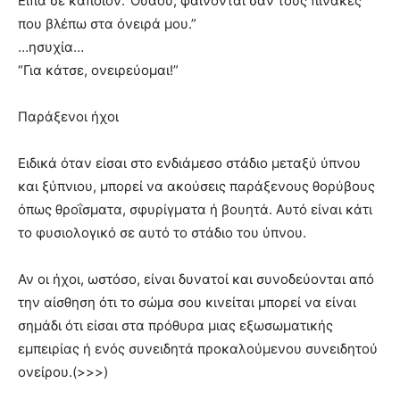
Είπα σε κάποιον:”Ουάου, φαίνονται σαν τους πίνακες
που βλέπω στα όνειρά μου.”
…ησυχία…
“Για κάτσε, ονειρεύομαι!”
Παράξενοι ήχοι
Ειδικά όταν είσαι στο ενδιάμεσο στάδιο μεταξύ ύπνου
και ξύπνιου, μπορεί να ακούσεις παράξενους θορύβους
όπως θροΐσματα, σφυρίγματα ή βουητά. Αυτό είναι κάτι
το φυσιολογικό σε αυτό το στάδιο του ύπνου.
Αν οι ήχοι, ωστόσο, είναι δυνατοί και συνοδεύονται από
την αίσθηση ότι το σώμα σου κινείται μπορεί να είναι
σημάδι ότι είσαι στα πρόθυρα μιας εξωσωματικής
εμπειρίας ή ενός συνειδητά προκαλούμενου συνειδητού
ονείρου.(>>>)