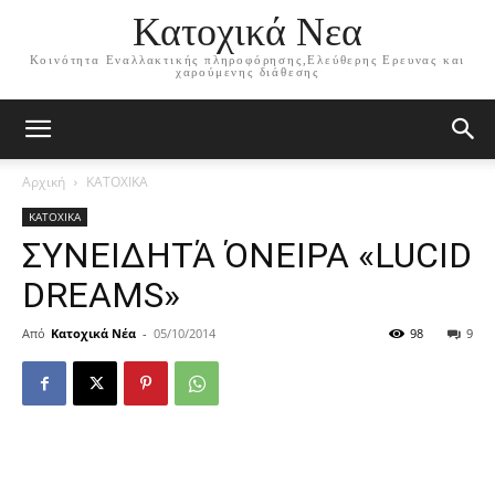
Κατοχικά Νεα
Κοινότητα Εναλλακτικής πληροφόρησης,Ελεύθερης Ερευνας και
χαρούμενης διάθεσης
Αρχική
ΚΑΤΟΧΙΚΑ
ΚΑΤΟΧΙΚΑ
ΣΥΝΕΙΔΗΤΆ ΌΝΕΙΡΑ «LUCID
DREAMS»
Από
Κατοχικά Νέα
-
05/10/2014
98
9