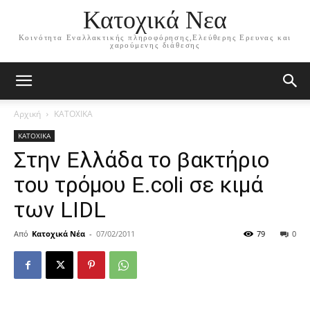
Κατοχικά Νεα
Κοινότητα Εναλλακτικής πληροφόρησης,Ελεύθερης Ερευνας και
χαρούμενης διάθεσης
Αρχική
ΚΑΤΟΧΙΚΑ
ΚΑΤΟΧΙΚΑ
Στην Ελλάδα το βακτήριο
του τρόμου E.coli σε κιμά
των LIDL
Από
Κατοχικά Νέα
-
07/02/2011
79
0