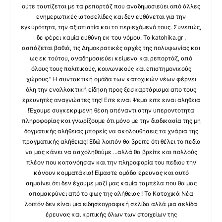
ούτε ταυτίζεται με τα ρεπορτάζ που αναδημοσιεύει από άλλες
ενημερωτικές ιστοσελίδες και δεν ευθύνεται για την
εγκυρότητα, την αξιοπιστία και το περιεχόμενό τους. Συνεπώς,
δε φέρει καμία ευθύνη εκ του νόμου. Το katohika.gr ,
ασπάζεται βαθιά, τις Δημοκρατικές αρχές της πολυφωνίας και
ως εκ τούτου, αναδημοσιεύει κείμενα και ρεπορτάζ, από
όλους τους πολιτικούς, κοινωνικούς και επιστημονικούς
χώρους." Η συντακτική ομάδα των κατοχικών νέων φέρνει
όλη την εναλλακτική είδηση προς ξεσκαρτάρισμα απο τους
ερευνητές αναγνώστες της! Ειτε ειναι Ψεμα ειτε ειναι αληθεια
!Έχουμε συγκεκριμένη θέση απέναντι στην υπεροντοτητα
πληροφορίας και γνωρίζουμε ότι μόνο με την διαδικασία της μη
δογματικής αλήθειας μπορείς να ακολουθήσεις τα χνάρια της
πραγματικής αλήθειας! Εδώ λοιπόν θα βρειτε ότι θέλει το πεδίο
να μας κάνει να ασχοληθούμε ...αλλά θα βρείτε και πολλούς
πλέον που κατανόησαν και την πληροφορία του πεδιου την
κάνουν κομματάκια! Είμαστε ομάδα έρευνας και αυτό
σημαίνει ότι δεν έχουμε μαζί μας καμία ταμπέλα που θα μας
απομακρύνει από το φως της αλήθειας ! Το Κατοχικά Νέα
λοιπόν δεν είναι μια ειδησεογραφική σελίδα αλλά μια σελίδα
έρευνας και κριτικής όλων των στοιχείων της