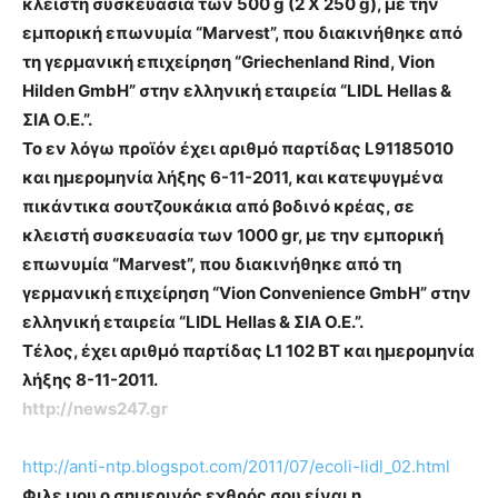
κλειστή συσκευασία των 500 g (2 Χ 250 g), με την
εμπορική επωνυμία “Marvest”, που διακινήθηκε από
τη γερμανική επιχείρηση “Griechenland Rind, Vion
Hilden GmbH” στην ελληνική εταιρεία “LIDL Hellas &
ΣΙΑ Ο.Ε.”.
Το εν λόγω προϊόν έχει αριθμό παρτίδας L91185010
και ημερομηνία λήξης 6-11-2011, και κατεψυγμένα
πικάντικα σουτζουκάκια από βοδινό κρέας, σε
κλειστή συσκευασία των 1000 gr, με την εμπορική
επωνυμία “Marvest”, που διακινήθηκε από τη
γερμανική επιχείρηση “Vion Convenience GmbH” στην
ελληνική εταιρεία “LIDL Hellas & ΣΙΑ Ο.Ε.”.
Τέλος, έχει αριθμό παρτίδας L1 102 BT και ημερομηνία
λήξης 8-11-2011.
http://news247.gr
http://anti-ntp.blogspot.com/2011/07/ecoli-lidl_02.html
Φιλε μου ο σημερινός εχθρός σου είναι η