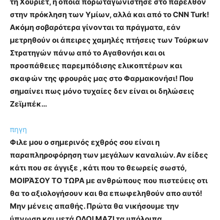
τη Χουριέτ, η οποία πορωταγωνίστησε στο παρελθόν
στην πρόκληση των Υμίων, αλλά και από το CNN Turk!
Ακόμη σοβαρότερα γίνονται τα πράγματα, εάν
μετρηθούν οι άπειρες χαμηλές πτήσεις των Τούρκων
Στρατηγών πάνω από το Αγαθονήσι και οι
προσπάθειες παρεμπόδισης ελικοπτέρων και
σκαφών της φρουράς μας στο Φαρμακονήσι! Που
σημαίνει πως μόνο τυχαίες δεν είναι οι δηλώσεις
Ζεϊμπέκ…
πηγη
Φιλε μου ο σημερινός εχθρός σου είναι η
παραπληροφόρηση των μεγάλων καναλιών. Αν είδες
κάτι που σε άγγιξε , κάτι που το θεωρείς σωστό,
ΜΟΙΡΆΣΟΥ ΤΟ ΤΩΡΑ με ανθρώπους που πιστεύεις οτι
θα το αξιολογήσουν και θα επωφεληθούν απο αυτό!
Μην μένεις απαθής. Πρώτα θα νικήσουμε την
ύπνωση και μετά ΟΛΟΙ ΜΑΖΙ τα υπόλοιπα.