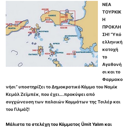
ΝΕΑ
ΤΟΥΡΚΙΚ
Η
ΠΡΟΚΛΗ
ΣΗ! “Υπό
ελληνική
κατοχή
το
Αγαθονή
σι και το
Φαρμακο
νήσι” υποστηρίζει το Δημοκρατικό Κόμμα του Ναμίκ
Κεμάλ Ζεϊμπέκ, που έχει….προκύψει από
συγχώνευση των παλαιών Κομμάτων της Τσιλέρ και
του Γιλμάζ!
Μάλιστα τα στελέχη του Κόμματος Ümit Yalım και