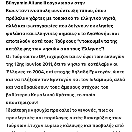
Bünyamin Altunelli οργάνωσαν στην
Κωσνταντινούπολη συνέντευξη τύπου, όπου
πρόβαλαν χάρτες με τουρκικά τα ελληνικά νησιά,
αλλά και φωτογραφίες που δείχνουν εκκλησίες,
φυλάκια και ελληνικές σημαίες στο Αγαθονήσι και
αποτελούν κατά τους Τούρκους “ντοκουμέντα της
κατάληψης των νησιών από τους Έλληνες”!
Οι Τούρκοι του DP, ισχυρίζονται εν όψει των εκλογών
της 12ης Ιουνίου 2011, ότι τα νησιά τα κατέλαβαν οι
Έλληνες το 2004, επί εποχής δηλαδή Ερντογάν, ώστε
και να πλήξουν τον Ερντογάν και τον Ισλαμισμό, αλλά
και να εδραιώσουν τους άμεσους στόχους του
βαθύτερου Κεμαλικού Κράτους, το οποίο
υποστηρίζουν!
Ίδιαίτερη ανησυχία προκαλεί το γεγονός, πως οι
προκλητικές και παράλογες αυτές διακηρύξεις των
Τούρκων έτυχαν ευρείας κάλυψης και προβολής από