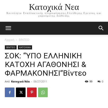
Κατοχικά Νεα
Κοινότητα Εναλλακτικής πληροφόρησης,Ελεύθερης Ερευνας και
χαρούμενης διάθεσης
Αρχική
ΒΙΝΤΕΟ
ΒΙΝΤΕΟ
ΚΑΤΟΧΙΚΑ
ΣΟΚ: “ΥΠΟ ΕΛΛΗΝΙΚΗ
ΚΑΤΟΧΗ ΑΓΑΘΟΝΗΣΙ &
ΦΑΡΜΑΚΟΝΗΣΙ”Βίντεο
Από
Κατοχικά Νέα
-
06/27/2011
99
0