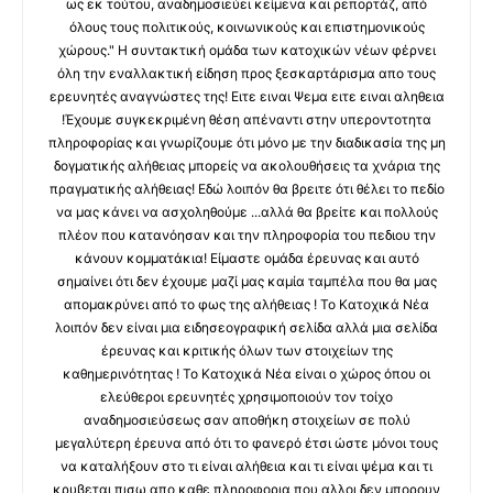
ως εκ τούτου, αναδημοσιεύει κείμενα και ρεπορτάζ, από
όλους τους πολιτικούς, κοινωνικούς και επιστημονικούς
χώρους." Η συντακτική ομάδα των κατοχικών νέων φέρνει
όλη την εναλλακτική είδηση προς ξεσκαρτάρισμα απο τους
ερευνητές αναγνώστες της! Ειτε ειναι Ψεμα ειτε ειναι αληθεια
!Έχουμε συγκεκριμένη θέση απέναντι στην υπεροντοτητα
πληροφορίας και γνωρίζουμε ότι μόνο με την διαδικασία της μη
δογματικής αλήθειας μπορείς να ακολουθήσεις τα χνάρια της
πραγματικής αλήθειας! Εδώ λοιπόν θα βρειτε ότι θέλει το πεδίο
να μας κάνει να ασχοληθούμε ...αλλά θα βρείτε και πολλούς
πλέον που κατανόησαν και την πληροφορία του πεδιου την
κάνουν κομματάκια! Είμαστε ομάδα έρευνας και αυτό
σημαίνει ότι δεν έχουμε μαζί μας καμία ταμπέλα που θα μας
απομακρύνει από το φως της αλήθειας ! Το Κατοχικά Νέα
λοιπόν δεν είναι μια ειδησεογραφική σελίδα αλλά μια σελίδα
έρευνας και κριτικής όλων των στοιχείων της
καθημερινότητας ! Το Κατοχικά Νέα είναι ο χώρος όπου οι
ελεύθεροι ερευνητές χρησιμοποιούν τον τοίχο
αναδημοσιεύσεως σαν αποθήκη στοιχείων σε πολύ
μεγαλύτερη έρευνα από ότι το φανερό έτσι ώστε μόνοι τους
να καταλήξουν στο τι είναι αλήθεια και τι είναι ψέμα και τι
κρυβεται πισω απο καθε πληροφορια που αλλοι δεν μπορουν