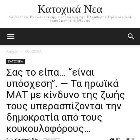
Κατοχικά Νεα
Κοινότητα Εναλλακτικής πληροφόρησης,Ελεύθερης Ερευνας και
χαρούμενης διάθεσης
Αρχική
ΚΑΤΟΧΙΚΑ
ΚΑΤΟΧΙΚΑ
Σας το είπα… “είναι
υπόσχεση”. — Τα ηρωϊκά
ΜΑΤ με κίνδυνο της ζωής
τους υπερασπίζονται την
δημοκρατία από τους
κουκουλοφόρους…
Από
Κατοχικά Νέα
-
07/05/2011
97
0