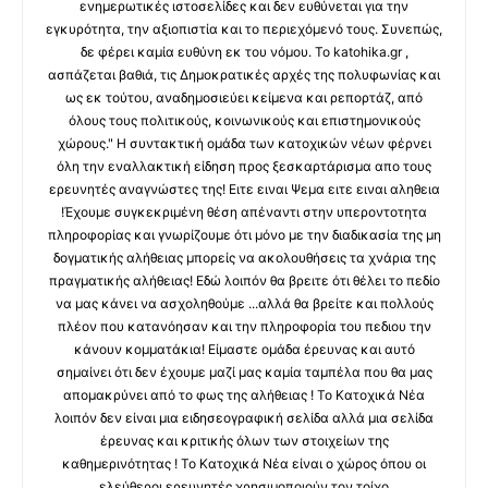
ενημερωτικές ιστοσελίδες και δεν ευθύνεται για την
εγκυρότητα, την αξιοπιστία και το περιεχόμενό τους. Συνεπώς,
δε φέρει καμία ευθύνη εκ του νόμου. Το katohika.gr ,
ασπάζεται βαθιά, τις Δημοκρατικές αρχές της πολυφωνίας και
ως εκ τούτου, αναδημοσιεύει κείμενα και ρεπορτάζ, από
όλους τους πολιτικούς, κοινωνικούς και επιστημονικούς
χώρους." Η συντακτική ομάδα των κατοχικών νέων φέρνει
όλη την εναλλακτική είδηση προς ξεσκαρτάρισμα απο τους
ερευνητές αναγνώστες της! Ειτε ειναι Ψεμα ειτε ειναι αληθεια
!Έχουμε συγκεκριμένη θέση απέναντι στην υπεροντοτητα
πληροφορίας και γνωρίζουμε ότι μόνο με την διαδικασία της μη
δογματικής αλήθειας μπορείς να ακολουθήσεις τα χνάρια της
πραγματικής αλήθειας! Εδώ λοιπόν θα βρειτε ότι θέλει το πεδίο
να μας κάνει να ασχοληθούμε ...αλλά θα βρείτε και πολλούς
πλέον που κατανόησαν και την πληροφορία του πεδιου την
κάνουν κομματάκια! Είμαστε ομάδα έρευνας και αυτό
σημαίνει ότι δεν έχουμε μαζί μας καμία ταμπέλα που θα μας
απομακρύνει από το φως της αλήθειας ! Το Κατοχικά Νέα
λοιπόν δεν είναι μια ειδησεογραφική σελίδα αλλά μια σελίδα
έρευνας και κριτικής όλων των στοιχείων της
καθημερινότητας ! Το Κατοχικά Νέα είναι ο χώρος όπου οι
ελεύθεροι ερευνητές χρησιμοποιούν τον τοίχο