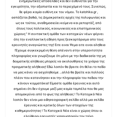
ενημερωτικές ιστοσελίδες και δεν ευθύνεται για την
εγκυρότητα, την αξιοπιστία και το περιεχόμενό τους. Συνεπώς,
δε φέρει καμία ευθύνη εκ του νόμου. Το katohika.gr ,
ασπάζεται βαθιά, τις Δημοκρατικές αρχές της πολυφωνίας και
ως εκ τούτου, αναδημοσιεύει κείμενα και ρεπορτάζ, από
όλους τους πολιτικούς, κοινωνικούς και επιστημονικούς
χώρους." Η συντακτική ομάδα των κατοχικών νέων φέρνει
όλη την εναλλακτική είδηση προς ξεσκαρτάρισμα απο τους
ερευνητές αναγνώστες της! Ειτε ειναι Ψεμα ειτε ειναι αληθεια
!Έχουμε συγκεκριμένη θέση απέναντι στην υπεροντοτητα
πληροφορίας και γνωρίζουμε ότι μόνο με την διαδικασία της μη
δογματικής αλήθειας μπορείς να ακολουθήσεις τα χνάρια της
πραγματικής αλήθειας! Εδώ λοιπόν θα βρειτε ότι θέλει το πεδίο
να μας κάνει να ασχοληθούμε ...αλλά θα βρείτε και πολλούς
πλέον που κατανόησαν και την πληροφορία του πεδιου την
κάνουν κομματάκια! Είμαστε ομάδα έρευνας και αυτό
σημαίνει ότι δεν έχουμε μαζί μας καμία ταμπέλα που θα μας
απομακρύνει από το φως της αλήθειας ! Το Κατοχικά Νέα
λοιπόν δεν είναι μια ειδησεογραφική σελίδα αλλά μια σελίδα
έρευνας και κριτικής όλων των στοιχείων της
καθημερινότητας ! Το Κατοχικά Νέα είναι ο χώρος όπου οι
ελεύθεροι ερευνητές χρησιμοποιούν τον τοίχο