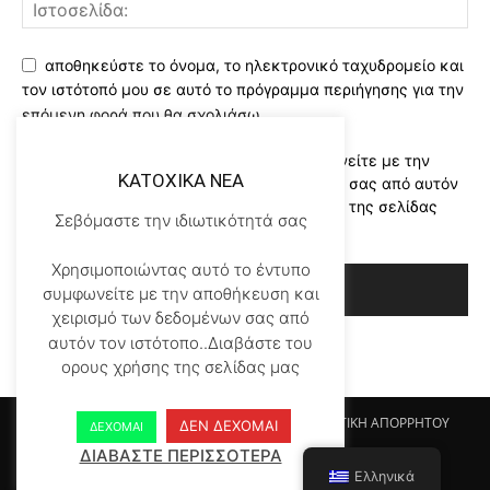
αποθηκεύστε το όνομα, το ηλεκτρονικό ταχυδρομείο και
τον ιστότοπό μου σε αυτό το πρόγραμμα περιήγησης για την
επόμενη φορά που θα σχολιάσω.
Χρησιμοποιώντας αυτό το έντυπο συμφωνείτε με την
KATOXIKA NEA
αποθήκευση και χειρισμό των δεδομένων σας από αυτόν
τον ιστότοπο..Διαβάστε του ορους χρήσης της σελίδας
Σεβόμαστε την ιδιωτικότητά σας
μας
*
Χρησιμοποιώντας αυτό το έντυπο
συμφωνείτε με την αποθήκευση και
χειρισμό των δεδομένων σας από
αυτόν τον ιστότοπο..Διαβάστε του
ορους χρήσης της σελίδας μας
Αρχικη KATOHIKA NEA
Login
Register
ΠΟΛΙΤΙΚΗ ΑΠΟΡΡΗΤΟΥ
ΔΕΝ ΔΕΧΟΜΑΙ
ΔΕΧΟΜΑΙ
ΟΡΟΙ ΧΡΗΣΗΣ
ΕΠΙΚΟΙΝΩΝΙΑ
ΔΙΑΒΑΣΤΕ ΠΕΡΙΣΣΟΤΕΡΑ
Ελληνικά
© Newspaper WordPress Theme by TagDiv