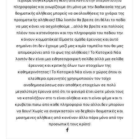
!Έχουμε συγκεκριμένη θέση απέναντι στην υπεροντοτητα
πληροφορίας και γνωρίζουμε ότι μόνο με την διαδικασία της μη
δογματικής αλήθειας μπορείς να ακολουθήσεις τα χνάρια της
πραγματικής αλήθειας! Εδώ λοιπόν θα βρειτε ότι θέλει το πεδίο
να μας κάνει να ασχοληθούμε ...αλλά θα βρείτε και πολλούς
πλέον που κατανόησαν και την πληροφορία του πεδιου την
κάνουν κομματάκια! Είμαστε ομάδα έρευνας και αυτό
σημαίνει ότι δεν έχουμε μαζί μας καμία ταμπέλα που θα μας
απομακρύνει από το φως της αλήθειας ! Το Κατοχικά Νέα
λοιπόν δεν είναι μια ειδησεογραφική σελίδα αλλά μια σελίδα
έρευνας και κριτικής όλων των στοιχείων της
καθημερινότητας ! Το Κατοχικά Νέα είναι ο χώρος όπου οι
ελεύθεροι ερευνητές χρησιμοποιούν τον τοίχο
αναδημοσιεύσεως σαν αποθήκη στοιχείων σε πολύ
μεγαλύτερη έρευνα από ότι το φανερό έτσι ώστε μόνοι τους
να καταλήξουν στο τι είναι αλήθεια και τι είναι ψέμα και τι
κρυβεται πισω απο καθε πληροφορια που αλλοι δεν μπορουν
να δουν! Χωρίς να αναγκαστούν να δεχθούν δογματικές και
μασημενες αλήθειες από κανέναν άλλο πάρα μόνο από την
προσωπική τους κρίση!