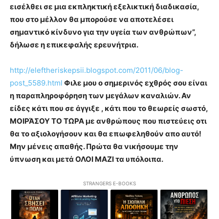
εισέλθει σε μια εκπληκτική εξελικτική διαδικασία,
που στο μέλλον θα μπορούσε να αποτελέσει
σημαντικό κίνδυνο για την υγεία των ανθρώπων”,
δήλωσε η επικεφαλής ερευνήτρια.
http://eleftheriskepsii.blogspot.com/2011/06/blog-
post_5589.html
Φιλε μου ο σημερινός εχθρός σου είναι
η παραπληροφόρηση των μεγάλων καναλιών. Αν
είδες κάτι που σε άγγιξε , κάτι που το θεωρείς σωστό,
ΜΟΙΡΆΣΟΥ ΤΟ ΤΩΡΑ με ανθρώπους που πιστεύεις οτι
θα το αξιολογήσουν και θα επωφεληθούν απο αυτό!
Μην μένεις απαθής. Πρώτα θα νικήσουμε την
ύπνωση και μετά ΟΛΟΙ ΜΑΖΙ τα υπόλοιπα.
STRANGERS E-BOOKS