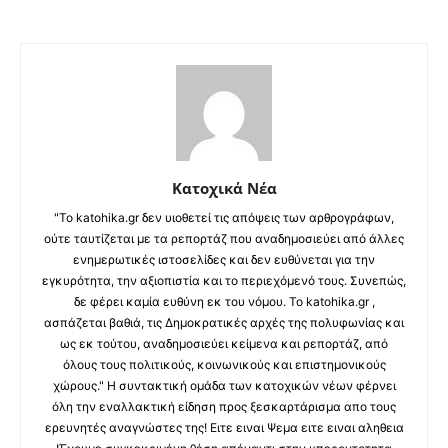
Κατοχικά Νέα
"Το katohika.gr δεν υιοθετεί τις απόψεις των αρθρογράφων,
ούτε ταυτίζεται με τα ρεπορτάζ που αναδημοσιεύει από άλλες
ενημερωτικές ιστοσελίδες και δεν ευθύνεται για την
εγκυρότητα, την αξιοπιστία και το περιεχόμενό τους. Συνεπώς,
δε φέρει καμία ευθύνη εκ του νόμου. Το katohika.gr ,
ασπάζεται βαθιά, τις Δημοκρατικές αρχές της πολυφωνίας και
ως εκ τούτου, αναδημοσιεύει κείμενα και ρεπορτάζ, από
όλους τους πολιτικούς, κοινωνικούς και επιστημονικούς
χώρους." Η συντακτική ομάδα των κατοχικών νέων φέρνει
όλη την εναλλακτική είδηση προς ξεσκαρτάρισμα απο τους
ερευνητές αναγνώστες της! Ειτε ειναι Ψεμα ειτε ειναι αληθεια