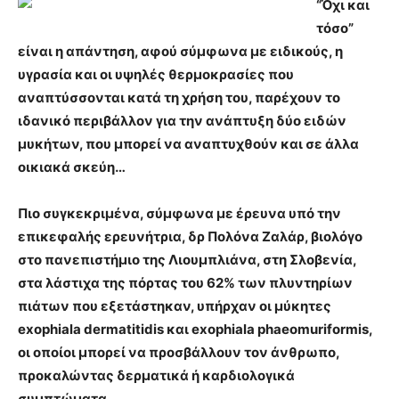
“Όχι και
τόσο”
είναι η απάντηση, αφού σύμφωνα με ειδικούς, η
υγρασία και οι υψηλές θερμοκρασίες που
αναπτύσσονται κατά τη χρήση του, παρέχουν το
ιδανικό περιβάλλον για την ανάπτυξη δύο ειδών
μυκήτων, που μπορεί να αναπτυχθούν και σε άλλα
οικιακά σκεύη…
Πιο συγκεκριμένα, σύμφωνα με έρευνα υπό την
επικεφαλής ερευνήτρια, δρ Πολόνα Ζαλάρ, βιολόγο
στο πανεπιστήμιο της Λιουμπλιάνα, στη Σλοβενία,
στα λάστιχα της πόρτας του 62% των πλυντηρίων
πιάτων που εξετάστηκαν, υπήρχαν οι μύκητες
exophiala dermatitidis και exophiala phaeomuriformis,
οι οποίοι μπορεί να προσβάλλουν τον άνθρωπο,
προκαλώντας δερματικά ή καρδιολογικά
συμπτώματα.