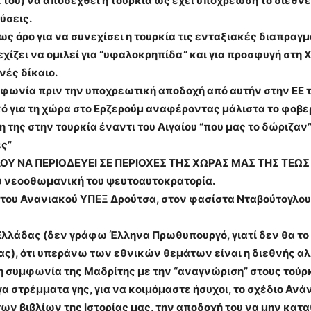
ι του) να αποδεχθεί η τουρκία ως έχει υποχρέωση το διεθν
ύσεις.
 ως όρο για να συνεχίσει η τουρκία τις ενταξιακές διαπραγ
εχίζει να ομιλεί για “υφαλοκρηπίδα” και για προσφυγή στη 
νές δίκαιο.
συμφωνία πριν την υποχρεωτική αποδοχή από αυτήν στην ΕΕ 
 για τη χώρα στο Ερζερούμ αναφέροντας μάλιστα το φοβερό
η της στην τουρκία έναντι του Αιγαίου “που μας το δώριζα
ές”
ΟΥ ΝΑ ΠΕΡΙΟΔΕΥΕΙ ΣΕ ΠΕΡΙΟΧΕΣ ΤΗΣ ΧΩΡΑΣ ΜΑΣ ΤΗΣ ΤΕΩΣ
ου νεοοθωμανική του ψευτοαυτοκρατορία.
ου Ανανιακού ΥΠΕΞ Δρούτσα, στον φασίστα Νταβούτογλου να 
 Ελλάδας (δεν γράφω Έλληνα Πρωθυπουργό, γιατί δεν θα τ
ας), ότι υπεράνω των εθνικών θεμάτων είναι η διεθνής αλ
τη συμφωνία της Μαδρίτης με την “αναγνώριση” στους τούρ
α στρέμματα γης, για να κοιμόμαστε ήσυχοι, το σχέδιο Ανά
 των βιβλίων της Ιστορίας μας, την αποδοχή του να μην κατ