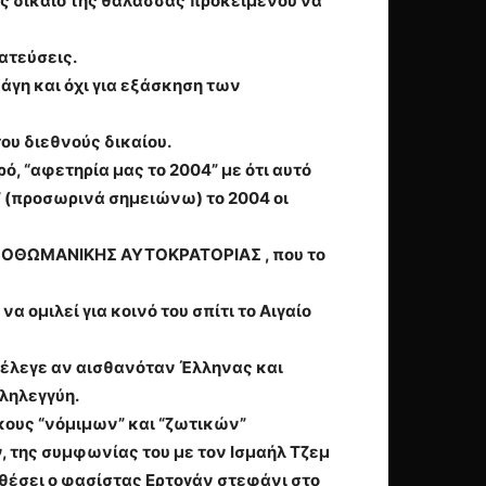
ές δίκαιο της θάλασσας προκειμένου να
ματεύσεις.
Χάγη και όχι για εξάσκηση των
του διεθνούς δικαίου.
, “αφετηρία μας το 2004” με ότι αυτό
ν” (προσωρινά σημειώνω) το 2004 οι
 ΟΘΩΜΑΝΙΚΗΣ ΑΥΤΟΚΡΑΤΟΡΙΑΣ , που το
ομιλεί για κοινό του σπίτι το Αιγαίο
ο έλεγε αν αισθανόταν Έλληνας και
ληλεγγύη.
κους “νόμιμων” και “ζωτικών”
ν, της συμφωνίας του με τον Ισμαήλ Τζεμ
αθέσει ο φασίστας Ερτογάν στεφάνι στο