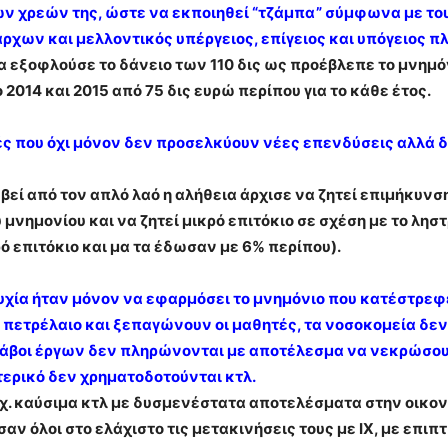
 χρεών της, ώστε να εκποιηθεί “τζάμπα” σύμφωνα με τους
άρχων και μελλοντικός υπέργειος, επίγειος και υπόγειος π
θα εξοφλούσε το δάνειο των 110 δις ως προέβλεπε το μνημό
2014 και 2015 από 75 δις ευρώ περίπου για το κάθε έτος.
ς που όχι μόνον δεν προσελκύουν νέες επενδύσεις αλλά δ
βεί από τον απλό λαό η αλήθεια άρχισε να ζητεί επιμήκυν
μνημονίου και να ζητεί μικρό επιτόκιο σε σχέση με το ληστ
ό επιτόκιο και μα τα έδωσαν με 6% περίπου).
ιτυχία ήταν μόνον να εφαρμόσει το μνημόνιο που κατέστρεφ
 πετρέλαιο και ξεπαγώνουν οι μαθητές, τα νοσοκομεία δεν
λάβοι έργων δεν πληρώνονται με αποτέλεσμα να νεκρώσουν
τερικό δεν χρηματοδοτούνται κτλ.
.χ. καύσιμα κτλ με δυσμενέστατα αποτελέσματα στην οικον
ν όλοι στο ελάχιστο τις μετακινήσεις τους με ΙΧ, με επιπ