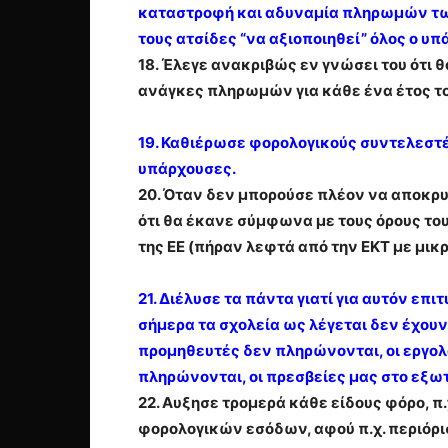
καταστροφή και αδυναμία πληρωμών των
τους ατσίδες “να αξιοποιηθεί” όλος ο υπ
18. Έλεγε ανακριβώς εν γνώσει του ότι 
ανάγκες πληρωμών για κάθε ένα έτος το 
19. Καθιέρωσε φορολογικούς συντελεστέ
υπάρχουσες.
20. Όταν δεν μπορούσε πλέον να αποκρυ
ότι θα έκανε σύμφωνα με τους όρους του 
της ΕΕ (πήραν λεφτά από την ΕΚΤ με μικρ
21. Διέλυσε τα πάντα γιατί για αυτόν επ
σήμερα τα σχολεία ως λέγεται δεν έχουν
προμηθευτές δεν πληρώνονται, οι εργο
πληρώνονται, οι πρεσβείες μας στο εξω
22. Αυξησε τρομερά κάθε είδους φόρο, π
φορολογικών εσόδων, αφού π.χ. περιόρισα