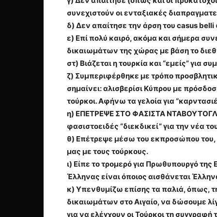
γ) Δεν απαίτησε (όπως και οι προκάτοχο
συνεχιστούν οι ενταξιακές διαπραγματε
δ) Δεν απαίτησε την άρση του casus belli
ε) Επί πολύ καιρό, ακόμα και σήμερα συν
δικαιωμάτων της χώρας με βάση το διεθ
στ) Βιάζεται η τουρκία και “εμείς” για 
ζ) Συμπεριφέρθηκε με τρόπο προσβλητικό
σημαίνει: αλισβερίσι Κύπρου με πρόσδοσ
τούρκοι. Αφήνω τα γελοία για “καρντασι
η) ΕΠΕΤΡΕΨΕ ΣΤΟ ΦΑΣΙΣΤΑ ΝΤΑΒΟΥΤΟΓΛ
φασιστοειδές “διεκδικεί” για την νέα τ
θ) Επέτρεψε μέσω του εκπροσώπου του, τ
μας με τους τούρκους.
ι) Είπε το τρομερό για Πρωθυπουργό της
Έλληνας είναι όποιος αισθάνεται Έλλην
κ) Υπενθυμίζω επίσης τα παλιά, όπως, 
δικαιωμάτων στο Αιγαίο, να δώσουμε λίγ
για να ελέγχουν οι Τούρκοι τη συγγραφή