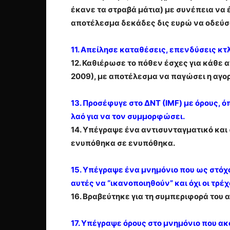
έκανε τα στραβά μάτια) με συνέπεια να 
αποτέλεσμα δεκάδες δις ευρώ να οδεύσ
11. Απείλησε καταθέσεις, επενδύσεις κτ
12. Καθιέρωσε το πόθεν έσχες για κάθε 
2009), με αποτέλεσμα να παγώσει η αγο
13. Προσέφυγε στο ΔΝΤ (ΙMF) με όρους, 
λαό για να τον συμμορφώσει.
14. Υπέγραψε ένα αντισυνταγματικό και
ενυπόθηκα σε ενυπόθηκα.
15. Υπέγραψε ένα μνημόνιο που ως στόχο
αυτές να “ικανοποιηθούν” και όχι οι τρ
16. Βραβεύτηκε για τη συμπεριφορά του 
17. Υπέγραψε όρους στο μνημόνιο που α