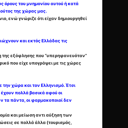
 όρους του μνημονίου αυτού ή κατά
λούτος της χώρας μας.
νιο, ενώ γνώριζε ότι είχαν δημιουργηθεί
ιώχνουν και εκτός Ελλάδας τις
ση της εξόφλησης που “υπερηφανευόταν”
ρικό που είχε υπογράψει με τις χώρες
ε την χώρα και τον Ελληνισμό. Έτσι
 έχουν πολλά βασικά αφού οι
 τα πάντα, οι φαρμακοποιοί δεν
ομία και μείωση αντι αύξηση των
τώσεις σε πολλά άλλα (τουρισμός,