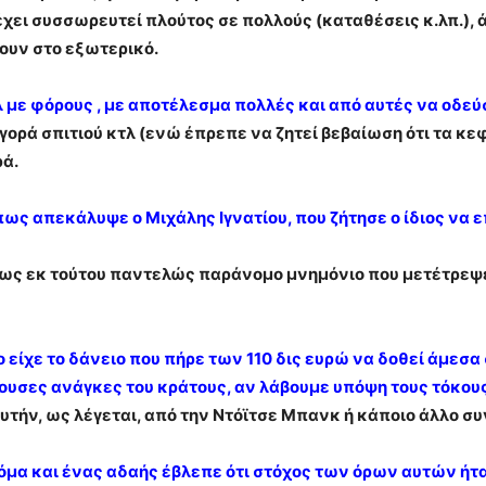
έχει συσσωρευτεί πλούτος σε πολλούς (καταθέσεις κ.λπ.), 
ουν στο εξωτερικό.
λ με φόρους , με αποτέλεσμα πολλές και από αυτές να οδεύ
αγορά σπιτιού κτλ (ενώ έπρεπε να ζητεί βεβαίωση ότι τα 
ρά.
όπως απεκάλυψε ο Μιχάλης Ιγνατίου, που ζήτησε ο ίδιος να
 ως εκ τούτου παντελώς παράνομο μνημόνιο που μετέτρεψε
 είχε το δάνειο που πήρε των 110 δις ευρώ να δοθεί άμεσα
έχουσες ανάγκες του κράτους, αν λάβουμε υπόψη τους τόκο
αυτήν, ως λέγεται, από την Ντόϊτσε Μπανκ ή κάποιο άλλο σ
κόμα και ένας αδαής έβλεπε ότι στόχος των όρων αυτών ήτ