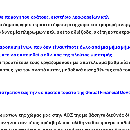
ε παροχή του κράτους, εισιτήρια λεοφορείων κτλ
λα δημιούργησε τεράστια ύφεση στη χώρα και τρομερή ανερ
δυναμία πληρωμών κτλ, σκέτο αδιέξοδο, σκέτη καταστρο
αιροποιημένων που δεν είναι τίποτε άλλο από μια βήμα βή
τε να εκποιηθεί ο εθνικός της πλούτος μισοτιμής.
υ προστάτευε τους εργαζόμενους με αποτέλεσμα βαθμιαία ο
ό τους, για τον σκοπό αυτόν, μεθοδικά εισαχθέντες από τ
τατρέποντας την σε προτεκτοράτο της Global Financial Gov
ωμάτων της χώρας μας στην ΑΟΖ της με βάση το διεθνές δ
ον γνωστόν τέως πρέσβη Αποστολίδη να διαπραγματευθεί μ