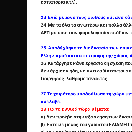
εστιατόρια κτλ).
23. Ενώ μείωνε τους μισθούς αύξανε κάθ
24. Με τα όλα τα ανωτέρω και πολλά άλ
ΑΕΠ μείωση των φορολογικών εσόδων, α
25. Αποδέχθηκε τη διαδικασία των επικ
Ελληνισμού και καταστροφή της χώρας ώσ
26. Κατάργησε κάθε εργασιακή σχέση πο
δεν άρχισαν ήδη, να αντικαθίστανται απ
Γιώργηδες, λαθρομετανάστες.
27. Το χειρότερο υποδούλωσε τη χώρα με
ανέλαβε.
28. Για τα εθνικά τώρα θέματα:
α) Δεν προέβη στην εξάσκηση των δικαι
β) Έστειλε μέλος του γνωστού ΕΛΙΑΜΕΠ τ