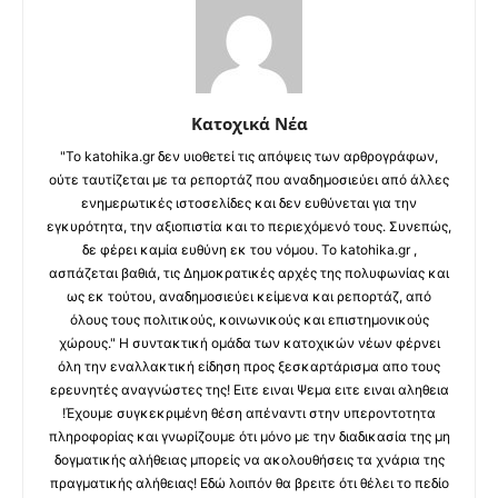
Κατοχικά Νέα
"Το katohika.gr δεν υιοθετεί τις απόψεις των αρθρογράφων,
ούτε ταυτίζεται με τα ρεπορτάζ που αναδημοσιεύει από άλλες
ενημερωτικές ιστοσελίδες και δεν ευθύνεται για την
εγκυρότητα, την αξιοπιστία και το περιεχόμενό τους. Συνεπώς,
δε φέρει καμία ευθύνη εκ του νόμου. Το katohika.gr ,
ασπάζεται βαθιά, τις Δημοκρατικές αρχές της πολυφωνίας και
ως εκ τούτου, αναδημοσιεύει κείμενα και ρεπορτάζ, από
όλους τους πολιτικούς, κοινωνικούς και επιστημονικούς
χώρους." Η συντακτική ομάδα των κατοχικών νέων φέρνει
όλη την εναλλακτική είδηση προς ξεσκαρτάρισμα απο τους
ερευνητές αναγνώστες της! Ειτε ειναι Ψεμα ειτε ειναι αληθεια
!Έχουμε συγκεκριμένη θέση απέναντι στην υπεροντοτητα
πληροφορίας και γνωρίζουμε ότι μόνο με την διαδικασία της μη
δογματικής αλήθειας μπορείς να ακολουθήσεις τα χνάρια της
πραγματικής αλήθειας! Εδώ λοιπόν θα βρειτε ότι θέλει το πεδίο