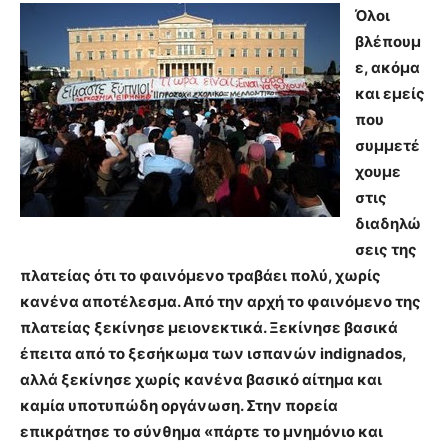
Όλοι
βλέπουμ
ε, ακόμα
και εμείς
που
συμμετέ
χουμε
στις
διαδηλώ
σεις της
πλατείας ότι το φαινόμενο τραβάει πολύ, χωρίς
κανένα αποτέλεσμα. Από την αρχή το φαινόμενο της
πλατείας ξεκίνησε μειονεκτικά. Ξεκίνησε βασικά
έπειτα από το ξεσήκωμα των ισπανών indignados,
αλλά ξεκίνησε χωρίς κανένα βασικό αίτημα και
καμία υποτυπώδη οργάνωση. Στην πορεία
επικράτησε το σύνθημα «πάρτε το μνημόνιο και