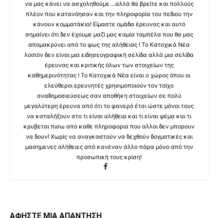
να μας κάνει να ασχοληθούμε ...αλλά θα βρείτε και πολλούς
πλέον που κατανόησαν και την πληροφορία του πεδιου την
κάνουν κομματάκια! Είμαστε ομάδα έρευνας και αυτό
σημαίνει ότι δεν έχουμε μαζί μας καμία ταμπέλα που θα μας
απομακρύνει από το φως της αλήθειας ! Το Κατοχικά Νέα
λοιπόν δεν είναι μια ειδησεογραφική σελίδα αλλά μια σελίδα
έρευνας και κριτικής όλων των στοιχείων της
καθημερινότητας ! Το Κατοχικά Νέα είναι ο χώρος όπου οι
ελεύθεροι ερευνητές χρησιμοποιούν τον τοίχο
αναδημοσιεύσεως σαν αποθήκη στοιχείων σε πολύ
μεγαλύτερη έρευνα από ότι το φανερό έτσι ώστε μόνοι τους
να καταλήξουν στο τι είναι αλήθεια και τι είναι ψέμα και τι
κρυβεται πισω απο καθε πληροφορια που αλλοι δεν μπορουν
να δουν! Χωρίς να αναγκαστούν να δεχθούν δογματικές και
μασημενες αλήθειες από κανέναν άλλο πάρα μόνο από την
προσωπική τους κρίση!
ΑΦΗΣΤΕ ΜΙΑ ΑΠΑΝΤΗΣΗ