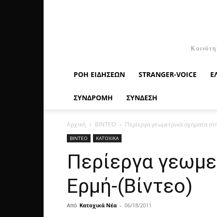
Κοινότη
ΡΟΉ ΕΙΔΉΣΕΩΝ
STRANGER-VOICE
Ε
ΣΥΝΔΡΟΜΗ
ΣΥΝΔΕΣΗ
Αρχική
ΒΙΝΤΕΟ
Περίεργα γεωμετρικά σχήματα στη
ΒΙΝΤΕΟ
ΚΑΤΟΧΙΚΑ
Περίεργα γεωμε
Ερμή-(Βίντεο)
Από
Κατοχικά Νέα
-
06/18/2011