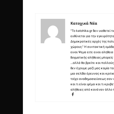
Κατοχικά Νέα
"Το katohika.gr δεν υιοθετεί
ευθύνεται για την εγκυρότητα,
Δημοκρατικές αρχές της πολυ
χώρους." Η συντακτική ομάδ
ειναι Ψεμα ειτε ειναι αληθει
δογματικής αλήθειας μπορείς 
...αλλά θα βρείτε και πολλο
δεν έχουμε μαζί μας καμία τ
μια σελίδα έρευνας και κριτι
τοίχο αναδημοσιεύσεως σαν α
και τι είναι ψέμα και τι κρ
αλήθειες από κανέναν άλλο 