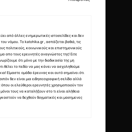
εύει από άλλες ενημερωτικές ιστοσελίδες και δεν
ου νόμου. Το katohika.gr , ασπάζεται βαθιά, τις
υς πολιτικούς, κοινωνικούς και επιστημονικούς
μα απο τους ερευνητές αναγνώστες της! Ειτε
ωρίζουμε ότι μόνο με την διαδικασία της μη
τι θέλει το πεδίο να μας κάνει να ασχοληθούμε
ια! Είμαστε ομάδα έρευνας και αυτό σημαίνει ότι
οιπόν δεν είναι μια ειδησεογραφική σελίδα αλλά
ς όπου οι ελεύθεροι ερευνητές χρησιμοποιούν τον
όνοι τους να καταλήξουν στο τι είναι αλήθεια
ναγκαστούν να δεχθούν δογματικές και μασημενες