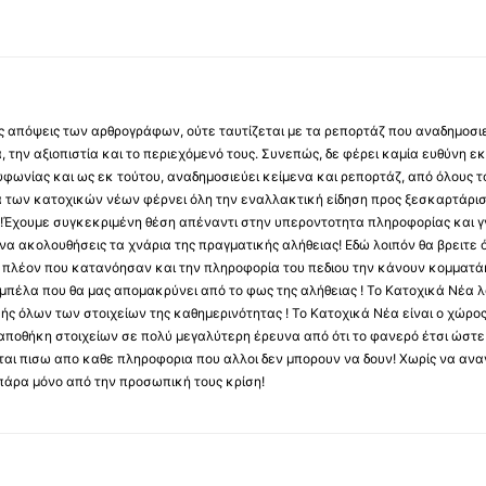
 τις απόψεις των αρθρογράφων, ούτε ταυτίζεται με τα ρεπορτάζ που αναδημοσι
 την αξιοπιστία και το περιεχόμενό τους. Συνεπώς, δε φέρει καμία ευθύνη εκ τ
φωνίας και ως εκ τούτου, αναδημοσιεύει κείμενα και ρεπορτάζ, από όλους το
α των κατοχικών νέων φέρνει όλη την εναλλακτική είδηση προς ξεσκαρτάρισ
α !Έχουμε συγκεκριμένη θέση απέναντι στην υπεροντοτητα πληροφορίας και γν
να ακολουθήσεις τα χνάρια της πραγματικής αλήθειας! Εδώ λοιπόν θα βρειτε ό
ύς πλέον που κατανόησαν και την πληροφορία του πεδιου την κάνουν κομματάκ
αμπέλα που θα μας απομακρύνει από το φως της αλήθειας ! Το Κατοχικά Νέα λ
κής όλων των στοιχείων της καθημερινότητας ! Το Κατοχικά Νέα είναι ο χώρο
ποθήκη στοιχείων σε πολύ μεγαλύτερη έρευνα από ότι το φανερό έτσι ώστε μ
υβεται πισω απο καθε πληροφορια που αλλοι δεν μπορουν να δουν! Χωρίς να α
πάρα μόνο από την προσωπική τους κρίση!