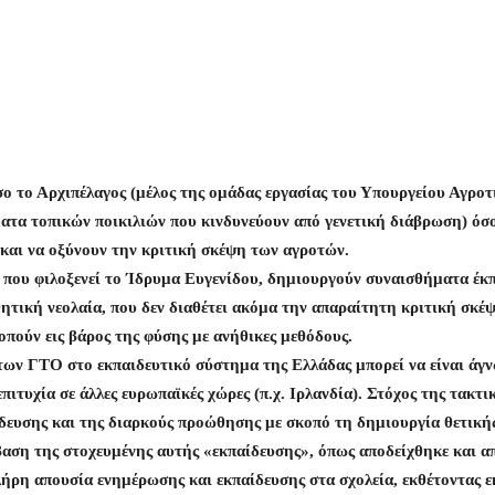
σο το Αρχιπέλαγος (μέλος της ομάδας εργασίας του Υπουργείου Αγρο
ματα τοπικών ποικιλιών που κινδυνεύουν από γενετική διάβρωση) όσ
και να οξύνουν την κριτική σκέψη των αγροτών.
 που φιλοξενεί το Ίδρυμα Ευγενίδου, δημιουργούν συναισθήματα έκπ
θητική νεολαία, που δεν διαθέτει ακόμα την απαραίτητη κριτική σκέ
οπούν εις βάρος της φύσης με ανήθικες μεθόδους.
ων ΓΤΟ στο εκπαιδευτικό σύστημα της Ελλάδας μπορεί να είναι άγν
επιτυχία σε άλλες ευρωπαϊκές χώρες (π.χ. Ιρλανδία). Στόχος της τακτ
ευσης και της διαρκούς προώθησης με σκοπό τη δημιουργία θετικής α
βαση της στοχευμένης αυτής «εκπαίδευσης», όπως αποδείχθηκε και α
πλήρη απουσία ενημέρωσης και εκπαίδευσης στα σχολεία, εκθέτοντας ε