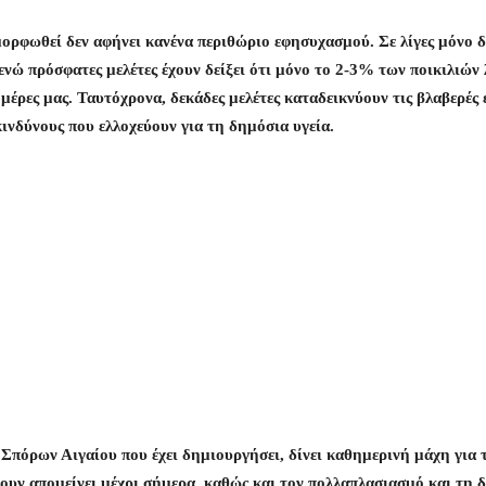
ρφωθεί δεν αφήνει κανένα περιθώριο εφησυχασμού. Σε λίγες μόνο δεκ
ενώ πρόσφατες μελέτες έχουν δείξει ότι μόνο το 2-3% των ποικιλιών
ς μέρες μας. Ταυτόχρονα, δεκάδες μελέτες καταδεικνύουν τις βλαβερέ
νδύνους που ελλοχεύουν για τη δημόσια υγεία.
 Σπόρων Αιγαίου που έχει δημιουργήσει, δίνει καθημερινή μάχη για
ουν απομείνει μέχρι σήμερα, καθώς και τον πολλαπλασιασμό και τη 