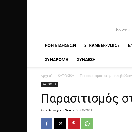
Κοινότη
ΡΟΉ ΕΙΔΉΣΕΩΝ
STRANGER-VOICE
Ε
ΣΥΝΔΡΟΜΗ
ΣΥΝΔΕΣΗ
Αρχική
ΚΑΤΟΧΙΚΑ
Παρασιτισμός στην περιβαλλον
ΚΑΤΟΧΙΚΑ
Παρασιτισμός σ
Από
Κατοχικά Νέα
-
06/08/2011