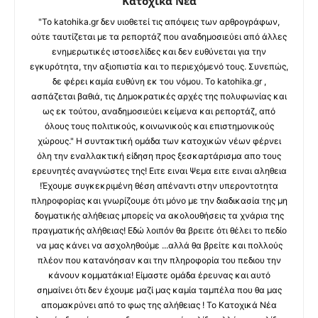
Κατοχικά Νέα
"Το katohika.gr δεν υιοθετεί τις απόψεις των αρθρογράφων,
ούτε ταυτίζεται με τα ρεπορτάζ που αναδημοσιεύει από άλλες
ενημερωτικές ιστοσελίδες και δεν ευθύνεται για την
εγκυρότητα, την αξιοπιστία και το περιεχόμενό τους. Συνεπώς,
δε φέρει καμία ευθύνη εκ του νόμου. Το katohika.gr ,
ασπάζεται βαθιά, τις Δημοκρατικές αρχές της πολυφωνίας και
ως εκ τούτου, αναδημοσιεύει κείμενα και ρεπορτάζ, από
όλους τους πολιτικούς, κοινωνικούς και επιστημονικούς
χώρους." Η συντακτική ομάδα των κατοχικών νέων φέρνει
όλη την εναλλακτική είδηση προς ξεσκαρτάρισμα απο τους
ερευνητές αναγνώστες της! Ειτε ειναι Ψεμα ειτε ειναι αληθεια
!Έχουμε συγκεκριμένη θέση απέναντι στην υπεροντοτητα
πληροφορίας και γνωρίζουμε ότι μόνο με την διαδικασία της μη
δογματικής αλήθειας μπορείς να ακολουθήσεις τα χνάρια της
πραγματικής αλήθειας! Εδώ λοιπόν θα βρειτε ότι θέλει το πεδίο
να μας κάνει να ασχοληθούμε ...αλλά θα βρείτε και πολλούς
πλέον που κατανόησαν και την πληροφορία του πεδιου την
κάνουν κομματάκια! Είμαστε ομάδα έρευνας και αυτό
σημαίνει ότι δεν έχουμε μαζί μας καμία ταμπέλα που θα μας
απομακρύνει από το φως της αλήθειας ! Το Κατοχικά Νέα