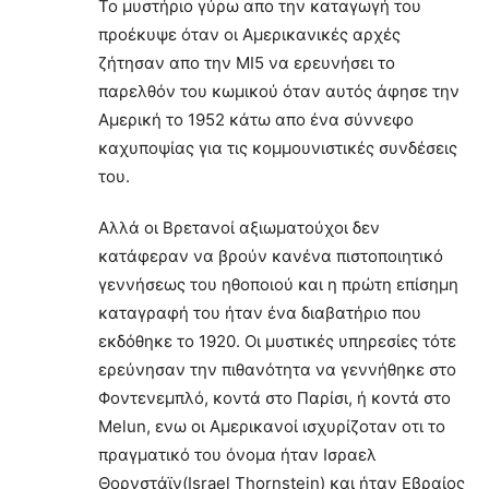
Το μυστήριο γύρω απο την καταγωγή του
προέκυψε όταν οι Αμερικανικές αρχές
ζήτησαν απο την MI5 να ερευνήσει το
παρελθόν του κωμικού όταν αυτός άφησε την
Αμερική το 1952 κάτω απο ένα σύννεφο
καχυποψίας για τις κομμουνιστικές συνδέσεις
του.
Αλλά οι Βρετανοί αξιωματούχοι δεν
κατάφεραν να βρούν κανένα πιστοποιητικό
γεννήσεως του ηθοποιού και η πρώτη επίσημη
καταγραφή του ήταν ένα διαβατήριο που
εκδόθηκε το 1920. Οι μυστικές υπηρεσίες τότε
ερεύνησαν την πιθανότητα να γεννήθηκε στο
Φοντενεμπλό, κοντά στο Παρίσι, ή κοντά στο
Melun, ενω οι Αμερικανοί ισχυρίζοταν οτι το
πραγματικό του όνομα ήταν Ισραελ
Θορνστάϊν(Israel Thornstein) και ήταν Εβραίος