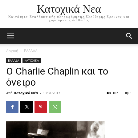
Κατοχικά Νεα
Κοινότητα Εναλλακτικής πληροφόρησης,Ελεύθερης Ερευνας και
χαρούμενης διάθεσης
Αρχική
ΕΛΛΑΔΑ
ΕΛΛΑΔΑ
ΚΑΤΟΧΙΚΑ
Ο Charlie Chaplin και το
όνειρο
Από
Κατοχικά Νέα
-
10/31/2013
102
1