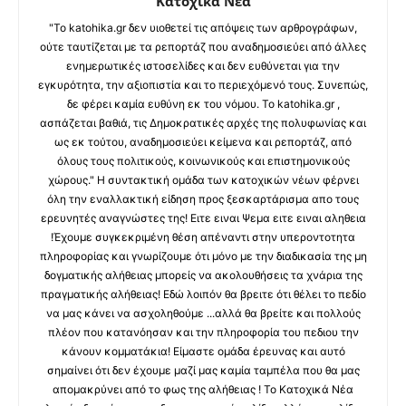
Κατοχικά Νέα
"Το katohika.gr δεν υιοθετεί τις απόψεις των αρθρογράφων,
ούτε ταυτίζεται με τα ρεπορτάζ που αναδημοσιεύει από άλλες
ενημερωτικές ιστοσελίδες και δεν ευθύνεται για την
εγκυρότητα, την αξιοπιστία και το περιεχόμενό τους. Συνεπώς,
δε φέρει καμία ευθύνη εκ του νόμου. Το katohika.gr ,
ασπάζεται βαθιά, τις Δημοκρατικές αρχές της πολυφωνίας και
ως εκ τούτου, αναδημοσιεύει κείμενα και ρεπορτάζ, από
όλους τους πολιτικούς, κοινωνικούς και επιστημονικούς
χώρους." Η συντακτική ομάδα των κατοχικών νέων φέρνει
όλη την εναλλακτική είδηση προς ξεσκαρτάρισμα απο τους
ερευνητές αναγνώστες της! Ειτε ειναι Ψεμα ειτε ειναι αληθεια
!Έχουμε συγκεκριμένη θέση απέναντι στην υπεροντοτητα
πληροφορίας και γνωρίζουμε ότι μόνο με την διαδικασία της μη
δογματικής αλήθειας μπορείς να ακολουθήσεις τα χνάρια της
πραγματικής αλήθειας! Εδώ λοιπόν θα βρειτε ότι θέλει το πεδίο
να μας κάνει να ασχοληθούμε ...αλλά θα βρείτε και πολλούς
πλέον που κατανόησαν και την πληροφορία του πεδιου την
κάνουν κομματάκια! Είμαστε ομάδα έρευνας και αυτό
σημαίνει ότι δεν έχουμε μαζί μας καμία ταμπέλα που θα μας
απομακρύνει από το φως της αλήθειας ! Το Κατοχικά Νέα