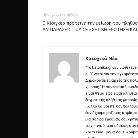
Προηγούμενο άρθρο
Ο Κίσιγκερ πρότεινε την μείωση του πληθυσμ
ΑΝΤΙΔΡΑΣΕΙΣ ΤΟΥ ΣΕ ΣΧΕΤΙΚΗ ΕΡΩΤΗΣΗ ΚΑ
Κατοχικά Νέα
"Το katohika.gr δεν υιοθετεί
ευθύνεται για την εγκυρότητα,
Δημοκρατικές αρχές της πολυ
χώρους." Η συντακτική ομάδ
ειναι Ψεμα ειτε ειναι αληθει
δογματικής αλήθειας μπορείς 
...αλλά θα βρείτε και πολλο
δεν έχουμε μαζί μας καμία τ
μια σελίδα έρευνας και κριτι
τοίχο αναδημοσιεύσεως σαν α
και τι είναι ψέμα και τι κρ