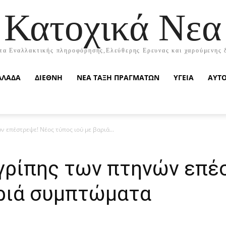
Κατοχικά Νεα
τα Εναλλακτικής πληροφόρησης,Ελεύθερης Ερευνας και χαρούμενης 
ΛΛΑΔΑ
ΔΙΕΘΝΗ
ΝΕΑ ΤΑΞΗ ΠΡΑΓΜΑΤΩΝ
ΥΓΕΙΑ
ΑΥΤ
ν επέστρεψε! Νέος τύπος ιού με βαριά...
 γρίπης των πτηνών επέ
αριά συμπτώματα