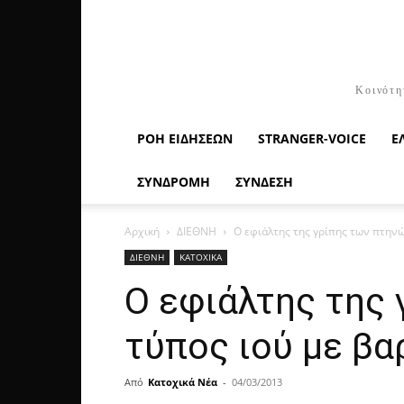
Κοινότη
ΡΟΉ ΕΙΔΉΣΕΩΝ
STRANGER-VOICE
Ε
ΣΥΝΔΡΟΜΗ
ΣΥΝΔΕΣΗ
Αρχική
ΔΙΕΘΝΗ
Ο εφιάλτης της γρίπης των πτηνώ
ΔΙΕΘΝΗ
ΚΑΤΟΧΙΚΑ
Ο εφιάλτης της
τύπος ιού με β
Από
Κατοχικά Νέα
-
04/03/2013