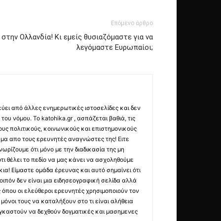
Επόμενο άρθρο
στην Ολλανδία! Κι εμείς θυσιαζόμαστε για να
λεγόμαστε Ευρωπαίοι;
εύει από άλλες ενημερωτικές ιστοσελίδες και δεν
ου νόμου. Το katohika.gr , ασπάζεται βαθιά, τις
υς πολιτικούς, κοινωνικούς και επιστημονικούς
μα απο τους ερευνητές αναγνώστες της! Ειτε
ωρίζουμε ότι μόνο με την διαδικασία της μη
τι θέλει το πεδίο να μας κάνει να ασχοληθούμε
ια! Είμαστε ομάδα έρευνας και αυτό σημαίνει ότι
οιπόν δεν είναι μια ειδησεογραφική σελίδα αλλά
ς όπου οι ελεύθεροι ερευνητές χρησιμοποιούν τον
όνοι τους να καταλήξουν στο τι είναι αλήθεια
ναγκαστούν να δεχθούν δογματικές και μασημενες