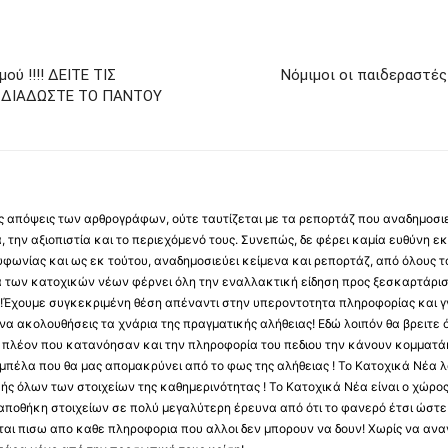
ού !!!! ΔΕΙΤΕ ΤΙΣ
Νόμιμοι οι παιδεραστές 
Ι ΔΙΑΔΩΣΤΕ ΤΟ ΠΑΝΤΟΥ
 τις απόψεις των αρθρογράφων, ούτε ταυτίζεται με τα ρεπορτάζ που αναδημοσι
 την αξιοπιστία και το περιεχόμενό τους. Συνεπώς, δε φέρει καμία ευθύνη εκ τ
φωνίας και ως εκ τούτου, αναδημοσιεύει κείμενα και ρεπορτάζ, από όλους το
α των κατοχικών νέων φέρνει όλη την εναλλακτική είδηση προς ξεσκαρτάρισ
α !Έχουμε συγκεκριμένη θέση απέναντι στην υπεροντοτητα πληροφορίας και γν
να ακολουθήσεις τα χνάρια της πραγματικής αλήθειας! Εδώ λοιπόν θα βρειτε ό
ύς πλέον που κατανόησαν και την πληροφορία του πεδιου την κάνουν κομματάκ
αμπέλα που θα μας απομακρύνει από το φως της αλήθειας ! Το Κατοχικά Νέα λ
κής όλων των στοιχείων της καθημερινότητας ! Το Κατοχικά Νέα είναι ο χώρο
ποθήκη στοιχείων σε πολύ μεγαλύτερη έρευνα από ότι το φανερό έτσι ώστε μ
υβεται πισω απο καθε πληροφορια που αλλοι δεν μπορουν να δουν! Χωρίς να α