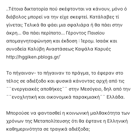
..Τέτοια δικτατορία πού σκέφτονται να κάνουν, μόνο ό
διάβολος μπορεί να την είχε σκεφτεί. Κατάλαβες τί
γίνεται; Τελικά θα φάει μια σφαλιάρα ή θα πάει στην
άκρη… Θα πάει περίπατο… Γέροντος Παισίου
απομαγνητοφώνηση και έκδοση : Ίερομ. Ισαάκ και
συνοδεία Καλύβη Αναστάσεως Καψάλα Καρυές
http://hggiken.pblogs.gr/΄
Το πήγαιναν- το πήγαιναν το πράγμα, το έφεραν στο
τέλος σε αδιέξοδο και φυσικά κάνοντας αρχή από τις
¨¨ενεργειακές αποθήκες¨¨ στην Μεσόγειο, δηλ από την
¨¨ενοχλητική και οικονομικά παρακμιακή¨¨ Ελλάδα.
Μπορούσε να φαντασθεί η κοινωνική μαλθακότητα των
χρόνων της Μεταπολίτευσης ότι θα έφτανε η Ελληνική
καθημερινότητα σε τραγικά αδιέξοδα;