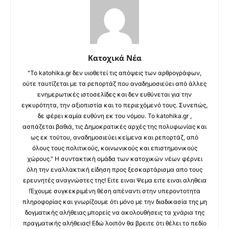
Κατοχικά Νέα
"Το katohika.gr δεν υιοθετεί τις απόψεις των αρθρογράφων,
ούτε ταυτίζεται με τα ρεπορτάζ που αναδημοσιεύει από άλλες
ενημερωτικές ιστοσελίδες και δεν ευθύνεται για την
εγκυρότητα, την αξιοπιστία και το περιεχόμενό τους. Συνεπώς,
δε φέρει καμία ευθύνη εκ του νόμου. Το katohika.gr ,
ασπάζεται βαθιά, τις Δημοκρατικές αρχές της πολυφωνίας και
ως εκ τούτου, αναδημοσιεύει κείμενα και ρεπορτάζ, από
όλους τους πολιτικούς, κοινωνικούς και επιστημονικούς
χώρους." Η συντακτική ομάδα των κατοχικών νέων φέρνει
όλη την εναλλακτική είδηση προς ξεσκαρτάρισμα απο τους
ερευνητές αναγνώστες της! Ειτε ειναι Ψεμα ειτε ειναι αληθεια
!Έχουμε συγκεκριμένη θέση απέναντι στην υπεροντοτητα
πληροφορίας και γνωρίζουμε ότι μόνο με την διαδικασία της μη
δογματικής αλήθειας μπορείς να ακολουθήσεις τα χνάρια της
πραγματικής αλήθειας! Εδώ λοιπόν θα βρειτε ότι θέλει το πεδίο