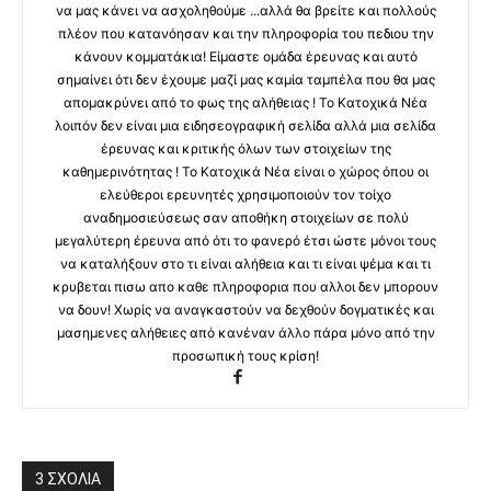
να μας κάνει να ασχοληθούμε ...αλλά θα βρείτε και πολλούς
πλέον που κατανόησαν και την πληροφορία του πεδιου την
κάνουν κομματάκια! Είμαστε ομάδα έρευνας και αυτό
σημαίνει ότι δεν έχουμε μαζί μας καμία ταμπέλα που θα μας
απομακρύνει από το φως της αλήθειας ! Το Κατοχικά Νέα
λοιπόν δεν είναι μια ειδησεογραφική σελίδα αλλά μια σελίδα
έρευνας και κριτικής όλων των στοιχείων της
καθημερινότητας ! Το Κατοχικά Νέα είναι ο χώρος όπου οι
ελεύθεροι ερευνητές χρησιμοποιούν τον τοίχο
αναδημοσιεύσεως σαν αποθήκη στοιχείων σε πολύ
μεγαλύτερη έρευνα από ότι το φανερό έτσι ώστε μόνοι τους
να καταλήξουν στο τι είναι αλήθεια και τι είναι ψέμα και τι
κρυβεται πισω απο καθε πληροφορια που αλλοι δεν μπορουν
να δουν! Χωρίς να αναγκαστούν να δεχθούν δογματικές και
μασημενες αλήθειες από κανέναν άλλο πάρα μόνο από την
προσωπική τους κρίση!
3 ΣΧΟΛΙΑ