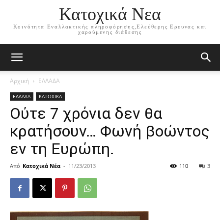
Κατοχικά Νεα
Κοινότητα Εναλλακτικής πληροφόρησης,Ελεύθερης Ερευνας και
χαρούμενης διάθεσης
Αρχική
ΕΛΛΑΔΑ
ΕΛΛΑΔΑ
ΚΑΤΟΧΙΚΑ
Ούτε 7 χρόνια δεν θα
κρατήσουν… Φωνή βοώντος
εν τη Ευρώπη.
Από
Κατοχικά Νέα
-
11/23/2013
110
3