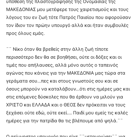
υπόθεση της πλαστογράφησης της Ονομασίας της
ΜΑΚΕΔΟΝΙΑΣ μου μετέφερε τους χαιρετισμούς και τους
λόγους του εν ζωή τότε Πατρός Παισίου που αφορούσαν
τον ίδιον τον πρώην υπουργό αλλά και ήταν συμβουλές
προς όλους εμάς.
¨¨ Νίκο όταν θα βρεθείς στην άλλη ζωή τίποτε
περισσότερο δεν θα σε βοηθήσει, ούτε οι δόξες και οι
τιμές που απήλαυσες, αλλά μόνο αυτός ο ταπεινός
αγώνας που κάνεις για την ΜΑΚΕΔΟΝΙΑ μας τώρα στα
γεράματα σου…πες και στους γνωστούς σου και σε
όσους μπορούν να καταλάβουν…ότι στις ημέρες μας και
στις επόμενες δύσκολες που θα έρθουν να μιλούν για
ΧΡΙΣΤΟ και ΕΛΛΑΔΑ και ο ΘΕΟΣ δεν πρόκειται να τους
ξεχάσει ούτε εδώ, ούτε εκεί…. Παιδί μου εμείς τις καλές
ημέρες για την πατρίδα θα τις βλέπουμε από ψηλά.¨¨
Ο αείμνηστος υπουργός που είχε ¨¨μετανοιώσει¨¨ για