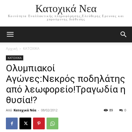
Κατοχικά Νεα
Κοινότητα Εναλλακτικής πληροφόρησης,Ελεύθερης Ερευνας και
χαρούμενης διάθεσης
Αρχική
ΚΑΤΟΧΙΚΑ
ΚΑΤΟΧΙΚΑ
Ολυμπιακοί
Αγώνες:Νεκρός ποδηλάτης
από λεωφορείο!Τραγωδία η
θυσία!?
Από
Κατοχικά Νέα
-
08/02/2012
89
0