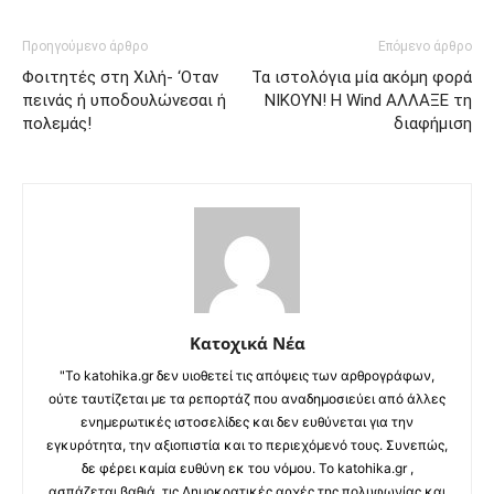
Προηγούμενο άρθρο
Επόμενο άρθρο
Φοιτητές στη Χιλή- ‘Οταν
Τα ιστολόγια μία ακόμη φορά
πεινάς ή υποδουλώνεσαι ή
ΝΙΚΟΥΝ! Η Wind ΑΛΛΑΞΕ τη
πολεμάς!
διαφήμιση
Κατοχικά Νέα
"Το katohika.gr δεν υιοθετεί τις απόψεις των αρθρογράφων,
ούτε ταυτίζεται με τα ρεπορτάζ που αναδημοσιεύει από άλλες
ενημερωτικές ιστοσελίδες και δεν ευθύνεται για την
εγκυρότητα, την αξιοπιστία και το περιεχόμενό τους. Συνεπώς,
δε φέρει καμία ευθύνη εκ του νόμου. Το katohika.gr ,
ασπάζεται βαθιά, τις Δημοκρατικές αρχές της πολυφωνίας και