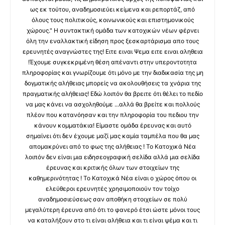
ως εκ τούτου, αναδημοσιεύει κείμενα και ρεπορτάζ, από
όλους τους πολιτικούς, κοινωνικούς και επιστημονικούς
χώρους." Η συντακτική ομάδα των κατοχικών νέων φέρνει
όλη την εναλλακτική είδηση προς ξεσκαρτάρισμα απο τους
ερευνητές αναγνώστες της! Ειτε ειναι Ψεμα ειτε ειναι αληθεια
!Έχουμε συγκεκριμένη θέση απέναντι στην υπεροντοτητα
πληροφορίας και γνωρίζουμε ότι μόνο με την διαδικασία της μη
δογματικής αλήθειας μπορείς να ακολουθήσεις τα χνάρια της
πραγματικής αλήθειας! Εδώ λοιπόν θα βρειτε ότι θέλει το πεδίο
να μας κάνει να ασχοληθούμε ...αλλά θα βρείτε και πολλούς
πλέον που κατανόησαν και την πληροφορία του πεδιου την
κάνουν κομματάκια! Είμαστε ομάδα έρευνας και αυτό
σημαίνει ότι δεν έχουμε μαζί μας καμία ταμπέλα που θα μας
απομακρύνει από το φως της αλήθειας ! Το Κατοχικά Νέα
λοιπόν δεν είναι μια ειδησεογραφική σελίδα αλλά μια σελίδα
έρευνας και κριτικής όλων των στοιχείων της
καθημερινότητας ! Το Κατοχικά Νέα είναι ο χώρος όπου οι
ελεύθεροι ερευνητές χρησιμοποιούν τον τοίχο
αναδημοσιεύσεως σαν αποθήκη στοιχείων σε πολύ
μεγαλύτερη έρευνα από ότι το φανερό έτσι ώστε μόνοι τους
να καταλήξουν στο τι είναι αλήθεια και τι είναι ψέμα και τι