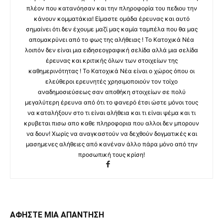
πλέον που κατανόησαν και την πληροφορία του πεδιου την
κάνουν κομματάκια! Είμαστε ομάδα έρευνας και αυτό
σημαίνει ότι δεν έχουμε μαζί μας καμία ταμπέλα που θα μας
απομακρύνει από το φως της αλήθειας ! Το Κατοχικά Νέα
λοιπόν δεν είναι μια ειδησεογραφική σελίδα αλλά μια σελίδα
έρευνας και κριτικής όλων των στοιχείων της
καθημερινότητας ! Το Κατοχικά Νέα είναι ο χώρος όπου οι
ελεύθεροι ερευνητές χρησιμοποιούν τον τοίχο
αναδημοσιεύσεως σαν αποθήκη στοιχείων σε πολύ
μεγαλύτερη έρευνα από ότι το φανερό έτσι ώστε μόνοι τους
να καταλήξουν στο τι είναι αλήθεια και τι είναι ψέμα και τι
κρυβεται πισω απο καθε πληροφορια που αλλοι δεν μπορουν
να δουν! Χωρίς να αναγκαστούν να δεχθούν δογματικές και
μασημενες αλήθειες από κανέναν άλλο πάρα μόνο από την
προσωπική τους κρίση!
ΑΦΗΣΤΕ ΜΙΑ ΑΠΑΝΤΗΣΗ