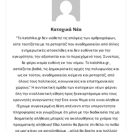
Κατοχικά Νέα
"Το katohika.gr δεν υιοθετεί τις απόψεις των αρθρογράφων,
ούτε ταυτίζεται με τα ρεπορτάζ που αναδημοσιεύει από άλλες
ενημερωτικές ιστοσελίδες και δεν ευθύνεται για την
εγκυρότητα, την αξιοπιστία και το περιεχόμενό τους. Συνεπώς,
δε φέρει καμία ευθύνη εκ του νόμου. Το katohika.gr ,
ασπάζεται βαθιά, τις Δημοκρατικές αρχές της πολυφωνίας και
ως εκ τούτου, αναδημοσιεύει κείμενα και ρεπορτάζ, από
όλους τους πολιτικούς, κοινωνικούς και επιστημονικούς
χώρους." Η συντακτική ομάδα των κατοχικών νέων φέρνει
όλη την εναλλακτική είδηση προς ξεσκαρτάρισμα απο τους
ερευνητές αναγνώστες της! Ειτε ειναι Ψεμα ειτε ειναι αληθεια
!Έχουμε συγκεκριμένη θέση απέναντι στην υπεροντοτητα
πληροφορίας και γνωρίζουμε ότι μόνο με την διαδικασία της μη
δογματικής αλήθειας μπορείς να ακολουθήσεις τα χνάρια της
πραγματικής αλήθειας! Εδώ λοιπόν θα βρειτε ότι θέλει το πεδίο
να μας κάνει να ασχοληθούμε ...αλλά θα βρείτε και πολλούς