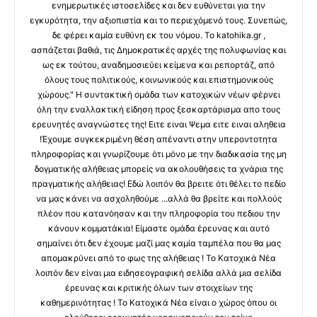
ενημερωτικές ιστοσελίδες και δεν ευθύνεται για την
εγκυρότητα, την αξιοπιστία και το περιεχόμενό τους. Συνεπώς,
δε φέρει καμία ευθύνη εκ του νόμου. Το katohika.gr ,
ασπάζεται βαθιά, τις Δημοκρατικές αρχές της πολυφωνίας και
ως εκ τούτου, αναδημοσιεύει κείμενα και ρεπορτάζ, από
όλους τους πολιτικούς, κοινωνικούς και επιστημονικούς
χώρους." Η συντακτική ομάδα των κατοχικών νέων φέρνει
όλη την εναλλακτική είδηση προς ξεσκαρτάρισμα απο τους
ερευνητές αναγνώστες της! Ειτε ειναι Ψεμα ειτε ειναι αληθεια
!Έχουμε συγκεκριμένη θέση απέναντι στην υπεροντοτητα
πληροφορίας και γνωρίζουμε ότι μόνο με την διαδικασία της μη
δογματικής αλήθειας μπορείς να ακολουθήσεις τα χνάρια της
πραγματικής αλήθειας! Εδώ λοιπόν θα βρειτε ότι θέλει το πεδίο
να μας κάνει να ασχοληθούμε ...αλλά θα βρείτε και πολλούς
πλέον που κατανόησαν και την πληροφορία του πεδιου την
κάνουν κομματάκια! Είμαστε ομάδα έρευνας και αυτό
σημαίνει ότι δεν έχουμε μαζί μας καμία ταμπέλα που θα μας
απομακρύνει από το φως της αλήθειας ! Το Κατοχικά Νέα
λοιπόν δεν είναι μια ειδησεογραφική σελίδα αλλά μια σελίδα
έρευνας και κριτικής όλων των στοιχείων της
καθημερινότητας ! Το Κατοχικά Νέα είναι ο χώρος όπου οι