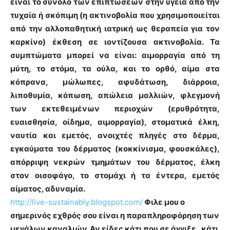
είναι το σύνολο των επιπτώσεων στην υγεία από την
τυχαία ή σκόπιμη (η ακτινοβολία που χρησιμοποιείται
από την αλλοπαθητική ιατρική ως θεραπεία για τον
καρκίνο) έκθεση σε ιοντίζουσα ακτινοβολία. Τα
συμπτώματα μπορεί να είναι: αιμορραγία από τη
μύτη, το στόμα, τα ούλα, και το ορθό, αίμα στα
κόπρανα, μώλωπες, αφυδάτωση, διάρροια,
λιποθυμία, κόπωση, απώλεια μαλλιών, φλεγμονή
των εκτεθειμένων περιοχών (ερυθρότητα,
ευαισθησία, οίδημα, αιμορραγία), στοματικά έλκη,
ναυτία και εμετός, ανοιχτές πληγές στο δέρμα,
εγκαύματα του δέρματος (κοκκίνισμα, φουσκάλες),
απόρριψη νεκρών τμημάτων του δέρματος, έλκη
στον οισοφάγο, το στομάχι ή τα έντερα, εμετός
αίματος, αδυναμία.
http://live-sustainably.blogspot.com/
Φιλε μου ο
σημερινός εχθρός σου είναι η παραπληροφόρηση των
μεγάλων καναλιών. Αν είδες κάτι που σε άγγιξε , κάτι