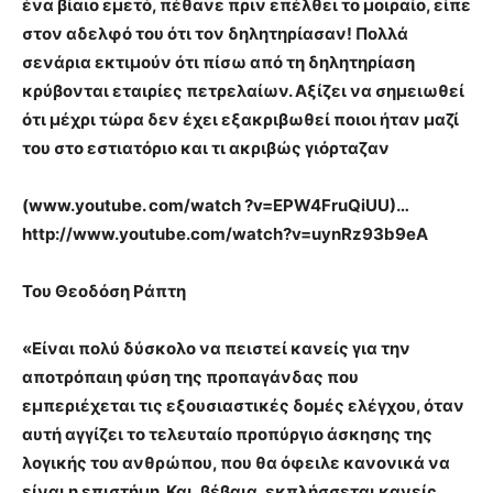
ένα βίαιο εμετό, πέθανε πριν επέλθει το μοιραίο, είπε
στον αδελφό του ότι τον δηλητηρίασαν! Πολλά
σενάρια εκτιμούν ότι πίσω από τη δηλητηρίαση
κρύβονται εταιρίες πετρελαίων. Αξίζει να σημειωθεί
ότι μέχρι τώρα δεν έχει εξακριβωθεί ποιοι ήταν μαζί
του στο εστιατόριο και τι ακριβώς γιόρταζαν
(www.youtube. com/watch ?v=EPW4FruQiUU)…
http://www.youtube.com/watch?v=uynRz93b9eA
Του Θεοδόση Ράπτη
«Είναι πολύ δύσκολο να πειστεί κανείς για την
αποτρόπαιη φύση της προπαγάνδας που
εμπεριέχεται τις εξουσιαστικές δομές ελέγχου, όταν
αυτή αγγίζει το τελευταίο προπύργιο άσκησης της
λογικής του ανθρώπου, που θα όφειλε κανονικά να
είναι η επιστήμη. Και, βέβαια, εκπλήσσεται κανείς