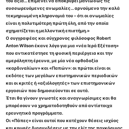
του αξία… Επιμένει να αποκρύβει μανιωδώς τις
συσσωρευόμενες ανωμαλίες… αρνούμενο την καλά
τεκμηριωμένη κληρονομιά του – ότι οι ανωμαλίες
είναι η πολυτιμότερη πρώτη ύλη, από την οποία
σχηματίζεται η μελλοντική επιστήμη.»
Ο συγγραφέας και σύγχρονος φιλόσοφος Robert
Anton Wilson έκανε λόγο για μια «νέα Ιερά Εξέταση»
που αντικατέστησε τη φυσική περιέργεια και την
αμερόληπτη έρευνα, με μία νέα ορθοδοξία
«καρδιναλίων» και «Παπών»: οι πρώτοι είναι οι
εκδότες των μεγάλων επιστημονικών περιοδικών
και οι κριτές ή «αξιόλογητές» των επιστημονικών
εργασιών που δημοσιεύονται σε αυτά.
Έτσι θα γίνουν γνωστές και αναγνωρίσιμες και θα
μπορέσουν να χρηματοδοτηθούν από αντίστοιχα
ερευνητικά προγράμματα.
Οι «Πάπες» είναι αυτοί που κατέχουν θέσεις ισχύος
και κρυφές διασυνδέσεις με την ελίτ της παγκόσμιας