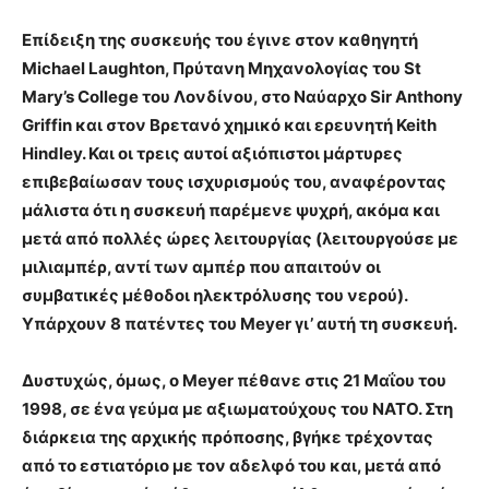
Επίδειξη της συσκευής του έγινε στον καθηγητή
Michael Laughton, Πρύτανη Μηχανολογίας του St
Mary’s College του Λονδίνου, στο Ναύαρχο Sir Anthony
Griffin και στον Βρετανό χημικό και ερευνητή Keith
Hindley. Και οι τρεις αυτοί αξιόπιστοι μάρτυρες
επιβεβαίωσαν τους ισχυρισμούς του, αναφέροντας
μάλιστα ότι η συσκευή παρέμενε ψυχρή, ακόμα και
μετά από πολλές ώρες λειτουργίας (λειτουργούσε με
μιλιαμπέρ, αντί των αμπέρ που απαιτούν οι
συμβατικές μέθοδοι ηλεκτρόλυσης του νερού).
Υπάρχουν 8 πατέντες του Meyer γι’ αυτή τη συσκευή.
Δυστυχώς, όμως, ο Meyer πέθανε στις 21 Μαΐου του
1998, σε ένα γεύμα με αξιωματούχους του NATO. Στη
διάρκεια της αρχικής πρόποσης, βγήκε τρέχοντας
από το εστιατόριο με τον αδελφό του και, μετά από