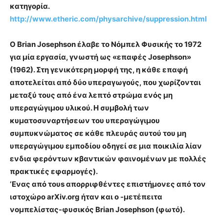
κατηγορία.
http://www.etheric.com/physarchive/suppression.html
Ο Brian Josephson έλαβε το Νόμπελ Φυσικής το 1972
για μία εργασία, γνωστή ως «επαφές Josephson»
(1962). Στη γενικότερη μορφή της, η κάθε επαφή
αποτελείται από δύο υπεραγωγούς, που χωρίζονται
μεταξύ τους από ένα λεπτό στρώμα ενός μη
υπεραγώγιμου υλικού. Η συμβολή των
κυματοσυναρτήσεων του υπεραγώγιμου
συμπυκνώματος σε κάθε πλευράς αυτού του μη
υπεραγώγιμου εμποδίου οδηγεί σε μια ποικιλία λίαν
ενδια φερόντων κβαντικών φαινομένων με πολλές
πρακτικές εφαρμογές).
‘Eνας από τoυs απορριφθέντες επιστήμονες από τον
ιστοχώρο arXiv.org ήταν και ο -μετέπειτα
νομπελίστας-φυσικός Brian Josephson (φωτό).