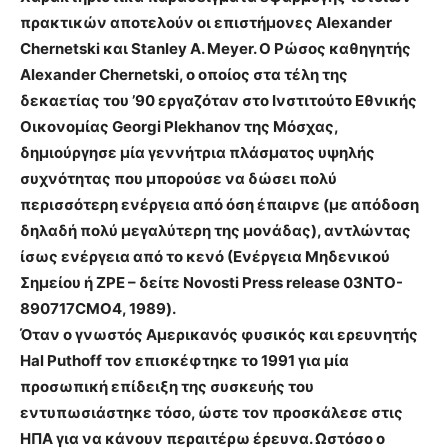
πρακτικών αποτελούν οι επιστήμονες Alexander
Chernetski και Stanley A. Meyer. Ο Ρώσος καθηγητής
Alexander Chernetski, ο οποίος στα τέλη της
δεκαετίας του ’90 εργαζόταν στο Ινστιτούτο Εθνικής
Οικονομίας Georgi Plekhanov της Μόσχας,
δημιούργησε μία γεννήτρια πλάσματος υψηλής
συχνότητας που μπορούσε να δώσει πολύ
περισσότερη ενέργεια από όση έπαιρνε (με απόδοση
δηλαδή πολύ μεγαλύτερη της μονάδας), αντλώντας
ίσως ενέργεια από το κενό (Ενέργεια Μηδενικού
Σημείου ή ΖΡΕ – δείτε Novosti Press release 03NTO-
890717CMO4, 1989).
Όταν ο γνωστός Αμερικανός φυσικός και ερευνητής
Hal Puthoff τον επισκέφτηκε το 1991 για μία
προσωπική επίδειξη της συσκευής του
εντυπωσιάστηκε τόσο, ώστε τον προσκάλεσε στις
ΗΠΑ για να κάνουν περαιτέρω έρευνα. Ωστόσο ο