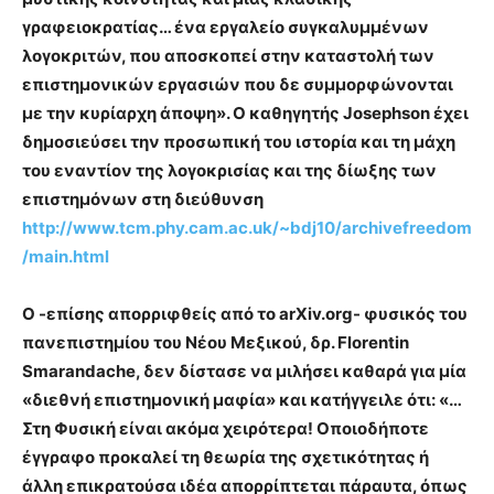
γραφειοκρατίας… ένα εργαλείο συγκαλυμμένων
λογοκριτών, που αποσκοπεί στην καταστολή των
επιστημονικών εργασιών που δε συμμορφώνονται
με την κυρίαρχη άποψη». Ο καθηγητής Josephson έχει
δημοσιεύσει την προσωπική του ιστορία και τη μάχη
του εναντίον της λογοκρισίας και της δίωξης των
επιστημόνων στη διεύθυνση
http://www.tcm.phy.cam.ac.uk/~bdj10/archivefreedom
/main.html
Ο -επίσης απορριφθείς από το arXiv.org- φυσικός του
πανεπιστημίου του Νέου Μεξικού, δρ. Florentin
Smarandache, δεν δίστασε να μιλήσει καθαρά για μία
«διεθνή επιστημονική μαφία» και κατήγγειλε ότι: «…
Στη Φυσική είναι ακόμα χειρότερα! Οποιοδήποτε
έγγραφο προκαλεί τη θεωρία της σχετικότητας ή
άλλη επικρατούσα ιδέα απορρίπτεται πάραυτα, όπως