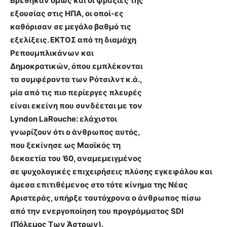
Βρέθηκαν όμως και οι φράξιες της
εξουσίας στις ΗΠΑ, οι οποί-ες
καθόρισαν σε μεγάλο βαθμό τις
εξελίξεις. ΕΚΤΟΣ από τη διαμάχη
Ρεπουμπλικάνων και
Δημοκρατικών, όπου εμπλέκονται
τα συμφέροντα των Ρότσιλντ κ.ά.,
μία από τις πιο περίεργες πλευρές
είναι εκείνη που συνδέεται με τον
Lyndon LaRouche: ελάχιστοι
γνωρίζουν ότι ο άνθρωπος αυτός,
που ξεκίνησε ως Μαοϊκός τη
δεκαετία του ’60, αναμεμειγμένος
σε ψυχολογικές επιχειρήσεις πλύσης εγκεφάλου και
άμεσα επιτιθέμενος στο τότε κίνημα της Νέας
Αριστεράς, υπήρξε ταυτόχρονα ο άνθρωπος πίσω
από την ενεργοποίηση του προγράμματος SDI
(Πόλεμος Των Άστρων).