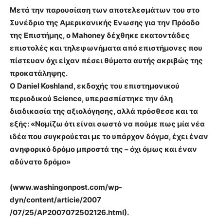
Μετά την παρουσίαση των αποτελεσμάτων του στο
Συνέδριο της Αμερικανικής Ενωσης για την Πρόοδο
της Επιστήμης, ο Mahoney δέχθηκε εκατοντάδες
επιστολές και τηλεφωνήματα από επιστήμονες που
πίστευαν όχι είχαν πέσει θύματα αυτής ακριβώς της
προκατάληψης.
Ο Daniel Koshland, εκδοχής του επιστημονικού
περιοδικού Science, υπερασπίστηκε την όλη
διαδικασία της αξιολόγησης, αλλά πρόσθεσε και τα
εξής: «Νομίζω ότι είναι σωστό να πούμε πως μία νέα
ιδέα που συγκρούεται με το υπάρχον δόγμα, έχει έναν
ανηφορικό δρόμο μπροστά της – όχι όμως και έναν
αδύνατο δρόμο»
(www.washingonpost.com/wp-
dyn/content/articie/2007
/07/25/AP2007072502126.htmI).