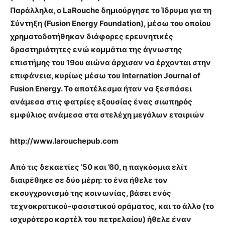
Παράλληλα, ο LaRouche δημιούργησε το Ίδρυμα για τη
Σύντηξη (Fusion Energy Foundation), μέσω του οποίου
χρηματοδοτήθηκαν διάφορες ερευνητικές
δραστηριότητες ενώ κομμάτια της άγνωστης
επιστήμης του 19ου αιώνα άρχισαν να έρχονται στην
επιφάνεια, κυρίως μέσω του Internation Journal of
Fusion Energy. To αποτέλεσμα ήταν να ξεσπάσει
ανάμεσα στις φατρίες εξουσίας ένας σιωπηρός
εμφύλιος ανάμεσα στα στελέχη μεγάλων εταιριών
http://www.larouchepub.com
Από τις δεκαετίες ’50 και ’60, η παγκόσμια ελίτ
διαιρέθηκε σε δύο μέρη: το ένα ήθελε τον
εκσυγχρονισμό της κοινωνίας, βάσει ενός
τεχνοκρατικού-φασιστικού οράματος, και το άλλο (το
ισχυρότερο καρτέλ του πετρελαίου) ήθελε έναν