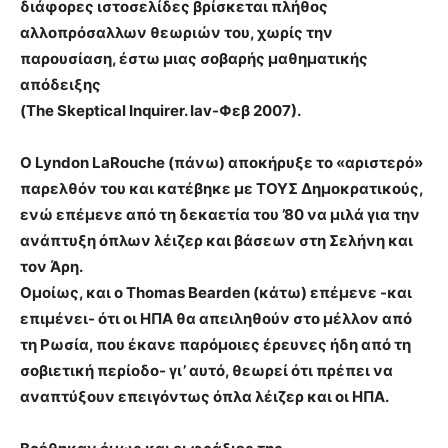
διάφορες ιστοσελίδες βρίσκεται πλήθος
αλλοπρόσαλλων θεωριών του, χωρίς την
παρουσίαση, έστω μιας σοβαρής μαθηματικής
απόδειξης
(The Skeptical Inquirer. Iav-Φεβ 2007).
Ο Lyndon LaRouche (πάνω) αποκήρυξε το «αριστερό»
παρελθόν του και κατέβηκε με ΤΟΥΣ Δημοκρατικούς,
ενώ επέμενε από τη δεκαετία του ’80 να μιλά για την
ανάπτυξη όπλων λέιζερ και βάσεων στη Σελήνη και
τον Άρη.
Ομοίως, και ο Thomas Bearden (κάτω) επέμενε -και
επιμένει- ότι οι ΗΠΑ θα απειληθούν στο μέλλον από
τη Ρωσία, που έκανε παρόμοιες έρευνες ήδη από τη
σοβιετική περίοδο- γι’ αυτό, θεωρεί ότι πρέπει να
αναπτύξουν επειγόντως όπλα λέιζερ και οι ΗΠΑ.