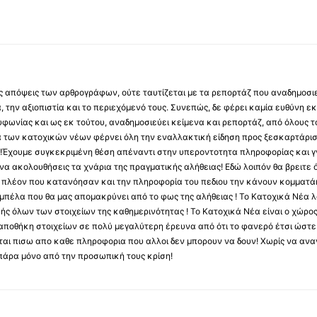
 τις απόψεις των αρθρογράφων, ούτε ταυτίζεται με τα ρεπορτάζ που αναδημοσι
 την αξιοπιστία και το περιεχόμενό τους. Συνεπώς, δε φέρει καμία ευθύνη εκ τ
φωνίας και ως εκ τούτου, αναδημοσιεύει κείμενα και ρεπορτάζ, από όλους το
α των κατοχικών νέων φέρνει όλη την εναλλακτική είδηση προς ξεσκαρτάρισ
α !Έχουμε συγκεκριμένη θέση απέναντι στην υπεροντοτητα πληροφορίας και γν
να ακολουθήσεις τα χνάρια της πραγματικής αλήθειας! Εδώ λοιπόν θα βρειτε ό
ύς πλέον που κατανόησαν και την πληροφορία του πεδιου την κάνουν κομματάκ
αμπέλα που θα μας απομακρύνει από το φως της αλήθειας ! Το Κατοχικά Νέα λ
κής όλων των στοιχείων της καθημερινότητας ! Το Κατοχικά Νέα είναι ο χώρο
ποθήκη στοιχείων σε πολύ μεγαλύτερη έρευνα από ότι το φανερό έτσι ώστε μ
υβεται πισω απο καθε πληροφορια που αλλοι δεν μπορουν να δουν! Χωρίς να α
πάρα μόνο από την προσωπική τους κρίση!