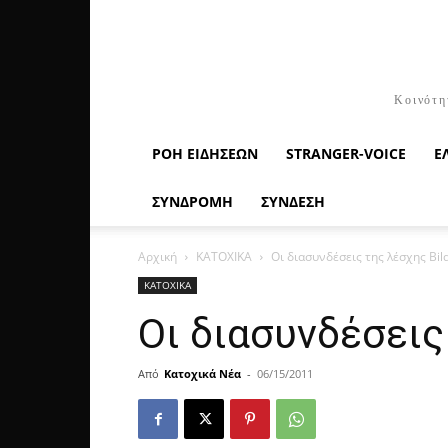
Κοινότη
ΡΟΉ ΕΙΔΉΣΕΩΝ
STRANGER-VOICE
Ε
ΣΥΝΔΡΟΜΗ
ΣΥΝΔΕΣΗ
Αρχική
ΚΑΤΟΧΙΚΑ
Οι διασυνδέσεις της λέσχης Βil
ΚΑΤΟΧΙΚΑ
Οι διασυνδέσεις
Από
Κατοχικά Νέα
-
06/15/2011