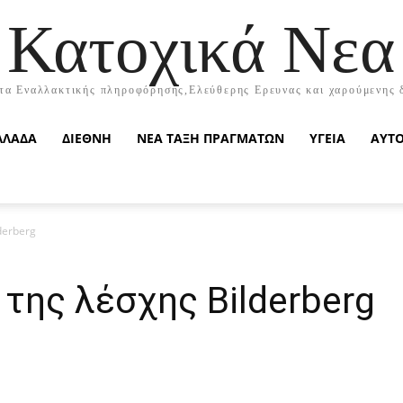
Κατοχικά Νεα
τα Εναλλακτικής πληροφόρησης,Ελεύθερης Ερευνας και χαρούμενης 
ΛΛΑΔΑ
ΔΙΕΘΝΗ
ΝΕΑ ΤΑΞΗ ΠΡΑΓΜΑΤΩΝ
ΥΓΕΙΑ
ΑΥΤ
derberg
 της λέσχης Βilderberg