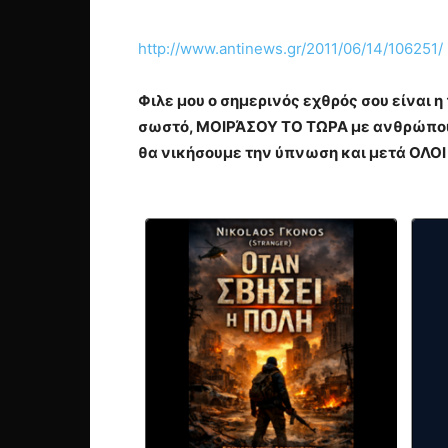
http://www.antinews.gr/2011/06/14/106251/
Φιλε μου ο σημερινός εχθρός σου είναι 
σωστό, ΜΟΙΡΆΣΟΥ ΤΟ ΤΩΡΑ με ανθρώπους
θα νικήσουμε την ύπνωση και μετά ΟΛΟΙ