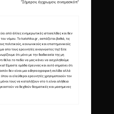
“Σήμερον, έγχρωμον, σινεμασκόπ”
εύει από άλλες ενημερωτικές ιστοσελίδες και δεν
ου νόμου. Το katohika.gr , ασπάζεται βαθιά, τις
υς πολιτικούς, κοινωνικούς και επιστημονικούς
μα απο τους ερευνητές αναγνώστες της! Ειτε
ωρίζουμε ότι μόνο με την διαδικασία της μη
τι θέλει το πεδίο να μας κάνει να ασχοληθούμε
ια! Είμαστε ομάδα έρευνας και αυτό σημαίνει ότι
οιπόν δεν είναι μια ειδησεογραφική σελίδα αλλά
ς όπου οι ελεύθεροι ερευνητές χρησιμοποιούν τον
όνοι τους να καταλήξουν στο τι είναι αλήθεια
ναγκαστούν να δεχθούν δογματικές και μασημενες