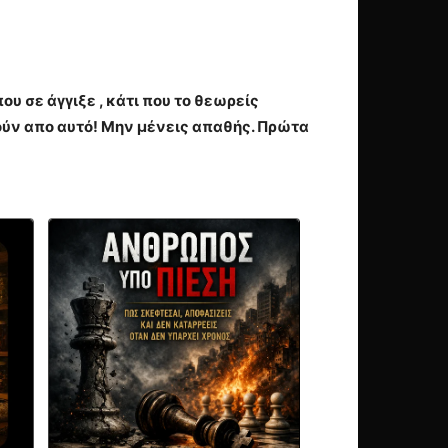
υ σε άγγιξε , κάτι που το θεωρείς
ύν απο αυτό! Μην μένεις απαθής. Πρώτα