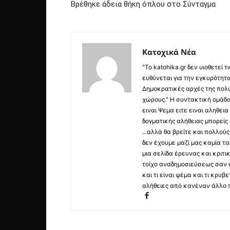
Βρέθηκε άδεια θήκη όπλου στο Σύνταγμα
Κατοχικά Νέα
"Το katohika.gr δεν υιοθετεί
ευθύνεται για την εγκυρότητα,
Δημοκρατικές αρχές της πολυ
χώρους." Η συντακτική ομάδ
ειναι Ψεμα ειτε ειναι αληθει
δογματικής αλήθειας μπορείς 
...αλλά θα βρείτε και πολλο
δεν έχουμε μαζί μας καμία τ
μια σελίδα έρευνας και κριτι
τοίχο αναδημοσιεύσεως σαν α
και τι είναι ψέμα και τι κρ
αλήθειες από κανέναν άλλο 