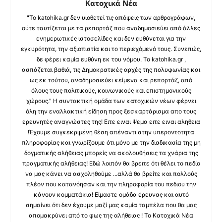
Κατοχικά Νέα
"Το katohika.gr δεν υιοθετεί τις απόψεις των αρθρογράφων,
ούτε ταυτίζεται με τα ρεπορτάζ που αναδημοσιεύει από άλλες
ενημερωτικές ιστοσελίδες και δεν ευθύνεται για την
εγκυρότητα, την αξιοπιστία και το περιεχόμενό τους. Συνεπώς,
δε φέρει καμία ευθύνη εκ του νόμου. Το katohika.gr ,
ασπάζεται βαθιά, τις Δημοκρατικές αρχές της πολυφωνίας και
ως εκ τούτου, αναδημοσιεύει κείμενα και ρεπορτάζ, από
όλους τους πολιτικούς, κοινωνικούς και επιστημονικούς
χώρους." Η συντακτική ομάδα των κατοχικών νέων φέρνει
όλη την εναλλακτική είδηση προς ξεσκαρτάρισμα απο τους
ερευνητές αναγνώστες της! Ειτε ειναι Ψεμα ειτε ειναι αληθεια
!Έχουμε συγκεκριμένη θέση απέναντι στην υπεροντοτητα
πληροφορίας και γνωρίζουμε ότι μόνο με την διαδικασία της μη
δογματικής αλήθειας μπορείς να ακολουθήσεις τα χνάρια της
πραγματικής αλήθειας! Εδώ λοιπόν θα βρειτε ότι θέλει το πεδίο
να μας κάνει να ασχοληθούμε ...αλλά θα βρείτε και πολλούς
πλέον που κατανόησαν και την πληροφορία του πεδιου την
κάνουν κομματάκια! Είμαστε ομάδα έρευνας και αυτό
σημαίνει ότι δεν έχουμε μαζί μας καμία ταμπέλα που θα μας
απομακρύνει από το φως της αλήθειας ! Το Κατοχικά Νέα