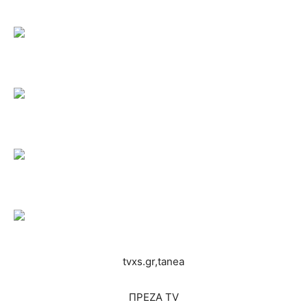
tvxs.gr,tanea
ΠΡΕΖΑ TV