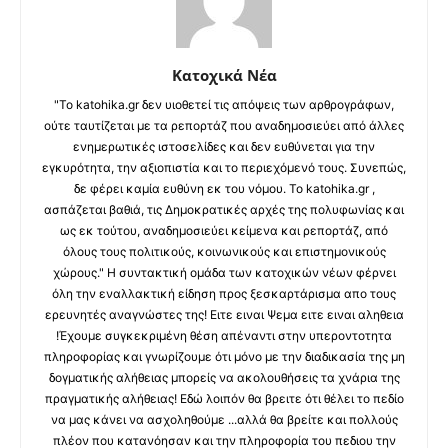
Κατοχικά Νέα
"Το katohika.gr δεν υιοθετεί τις απόψεις των αρθρογράφων,
ούτε ταυτίζεται με τα ρεπορτάζ που αναδημοσιεύει από άλλες
ενημερωτικές ιστοσελίδες και δεν ευθύνεται για την
εγκυρότητα, την αξιοπιστία και το περιεχόμενό τους. Συνεπώς,
δε φέρει καμία ευθύνη εκ του νόμου. Το katohika.gr ,
ασπάζεται βαθιά, τις Δημοκρατικές αρχές της πολυφωνίας και
ως εκ τούτου, αναδημοσιεύει κείμενα και ρεπορτάζ, από
όλους τους πολιτικούς, κοινωνικούς και επιστημονικούς
χώρους." Η συντακτική ομάδα των κατοχικών νέων φέρνει
όλη την εναλλακτική είδηση προς ξεσκαρτάρισμα απο τους
ερευνητές αναγνώστες της! Ειτε ειναι Ψεμα ειτε ειναι αληθεια
!Έχουμε συγκεκριμένη θέση απέναντι στην υπεροντοτητα
πληροφορίας και γνωρίζουμε ότι μόνο με την διαδικασία της μη
δογματικής αλήθειας μπορείς να ακολουθήσεις τα χνάρια της
πραγματικής αλήθειας! Εδώ λοιπόν θα βρειτε ότι θέλει το πεδίο
να μας κάνει να ασχοληθούμε ...αλλά θα βρείτε και πολλούς
πλέον που κατανόησαν και την πληροφορία του πεδιου την