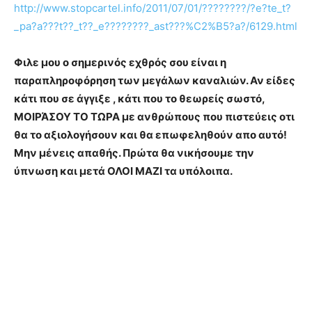
http://www.stopcartel.info/2011/07/01/????????/?e?te_t?
_pa?a???t??_t??_e????????_ast???%C2%B5?a?/6129.html
Φιλε μου ο σημερινός εχθρός σου είναι η
παραπληροφόρηση των μεγάλων καναλιών. Αν είδες
κάτι που σε άγγιξε , κάτι που το θεωρείς σωστό,
ΜΟΙΡΆΣΟΥ ΤΟ ΤΩΡΑ με ανθρώπους που πιστεύεις οτι
θα το αξιολογήσουν και θα επωφεληθούν απο αυτό!
Μην μένεις απαθής. Πρώτα θα νικήσουμε την
ύπνωση και μετά ΟΛΟΙ ΜΑΖΙ τα υπόλοιπα.