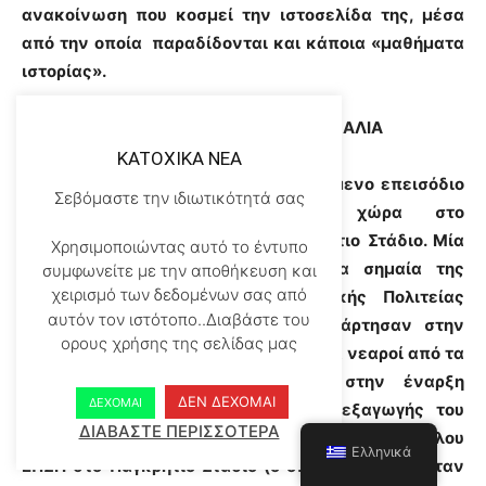
ανακοίνωση που κοσμεί την ιστοσελίδα της, μέσα
από την οποία παραδίδονται και κάποια «μαθήματα
ιστορίας».
ΠΑΓΚΡΗΤΙΟ ΣΤΑΔΙΟ – ΝΕΑΡΟΙ ΑΠΟ ΤΑ ΜΑΛΙΑ
KATOXIKA NEA
Το επόμενο επεισόδιο
Σεβόμαστε την ιδιωτικότητά σας
έλαβε χώρα στο
Παγκρήτιο Στάδιο. Μία
Χρησιμοποιώντας αυτό το έντυπο
τεράστια σημαία της
συμφωνείτε με την αποθήκευση και
χειρισμό των δεδομένων σας από
Κρητικής Πολιτείας
αυτόν τον ιστότοπο..Διαβάστε του
που ανάρτησαν στην
ορους χρήσης της σελίδας μας
κερκίδα νεαροί από τα
Μάλια στην έναρξη
ΔΕΝ ΔΕΧΟΜΑΙ
ΔΕΧΟΜΑΙ
της διεξαγωγής του
ΔΙΑΒΑΣΤΕ ΠΕΡΙΣΣΟΤΕΡΑ
τελικού Κυπέλλου
Ελληνικά
ΕΠΣΗ στο Παγκρήτιο Στάδιο (ο οποίος μεταδιδόταν