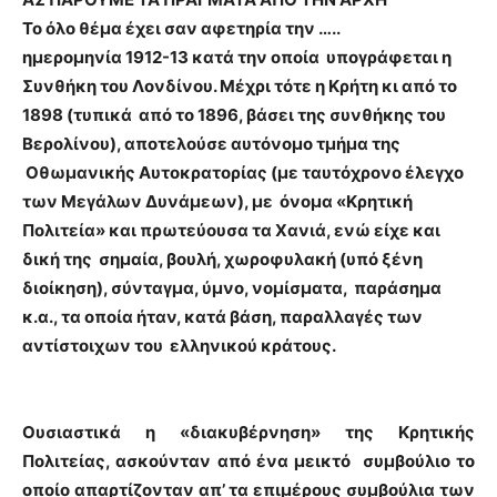
Το όλο θέμα έχει σαν αφετηρία την …..
ημερομηνία 1912-13 κατά την οποία υπογράφεται η
Συνθήκη του Λονδίνου. Μέχρι τότε η Κρήτη κι από το
1898 (τυπικά από το 1896, βάσει της συνθήκης του
Βερολίνου), αποτελούσε αυτόνομο τμήμα της
Οθωμανικής Αυτοκρατορίας (με ταυτόχρονο έλεγχο
των Μεγάλων Δυνάμεων), με όνομα «Κρητική
Πολιτεία» και πρωτεύουσα τα Χανιά, ενώ είχε και
δική της σημαία, βουλή, χωροφυλακή (υπό ξένη
διοίκηση), σύνταγμα, ύμνο, νομίσματα, παράσημα
κ.α., τα οποία ήταν, κατά βάση, παραλλαγές των
αντίστοιχων του ελληνικού κράτους.
Ουσιαστικά η «διακυβέρνηση» της Κρητικής
Πολιτείας, ασκούνταν από ένα μεικτό συμβούλιο το
οποίο απαρτίζονταν απ’ τα επιμέρους συμβούλια των