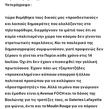
Υστερόγραφο :
τώρα θυμήθηκα τους δικούς μας «προοδευτικούς»
και λοιπούς δημοκράτες που αλαλάζοντας στα
τηλεπαράθυρα, διερρήγνυαν τα ιμάτιά τους ότι σε
καμία «πολιτισμένη» χώρα του κόσμου δεν γίνονται
στρατιωτικές παρελάσεις. Και τα πουλερικά της
δημοσιογραφίας συμφωνούσαν, γιατί προφανώς δεν
ξέρουν τι γίνεται στο Παρίσι κάθε χρόνο στις 14
Ιουλίου. Όχι ότι δεν έχουν επισκεφθεί την γαλλική
πρωτεύουσα. Έχουν πάει ως τζαμπατζήδες
«προσκεκλημένοι» κάποιου υπουργού ἤ άλλου
πολιτικού προσώπου για να καλύψουν τις
«δραστηριότητές» του. Αλλά το μόνο που γνώρισαν
και έμαθαν είναι η Avenue FOCH και το δάσος της
Βουλώνης για τις τροτέζες τους, οι Galeries Lafayette
για ψώνια, άντε και το Moulin Rouge για να πάρουν