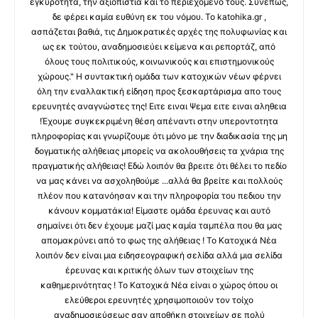
εγκυρότητα, την αξιοπιστία και το περιεχόμενό τους. Συνεπώς,
δε φέρει καμία ευθύνη εκ του νόμου. Το katohika.gr ,
ασπάζεται βαθιά, τις Δημοκρατικές αρχές της πολυφωνίας και
ως εκ τούτου, αναδημοσιεύει κείμενα και ρεπορτάζ, από
όλους τους πολιτικούς, κοινωνικούς και επιστημονικούς
χώρους." Η συντακτική ομάδα των κατοχικών νέων φέρνει
όλη την εναλλακτική είδηση προς ξεσκαρτάρισμα απο τους
ερευνητές αναγνώστες της! Ειτε ειναι Ψεμα ειτε ειναι αληθεια
!Έχουμε συγκεκριμένη θέση απέναντι στην υπεροντοτητα
πληροφορίας και γνωρίζουμε ότι μόνο με την διαδικασία της μη
δογματικής αλήθειας μπορείς να ακολουθήσεις τα χνάρια της
πραγματικής αλήθειας! Εδώ λοιπόν θα βρειτε ότι θέλει το πεδίο
να μας κάνει να ασχοληθούμε ...αλλά θα βρείτε και πολλούς
πλέον που κατανόησαν και την πληροφορία του πεδιου την
κάνουν κομματάκια! Είμαστε ομάδα έρευνας και αυτό
σημαίνει ότι δεν έχουμε μαζί μας καμία ταμπέλα που θα μας
απομακρύνει από το φως της αλήθειας ! Το Κατοχικά Νέα
λοιπόν δεν είναι μια ειδησεογραφική σελίδα αλλά μια σελίδα
έρευνας και κριτικής όλων των στοιχείων της
καθημερινότητας ! Το Κατοχικά Νέα είναι ο χώρος όπου οι
ελεύθεροι ερευνητές χρησιμοποιούν τον τοίχο
αναδημοσιεύσεως σαν αποθήκη στοιχείων σε πολύ