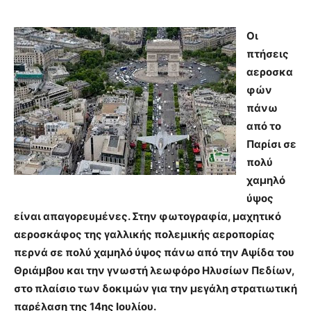
Οι
πτήσεις
αεροσκα
φών
πάνω
από το
Παρίσι σε
πολύ
χαμηλό
ύψος
είναι απαγορευμένες. Στην φωτογραφία, μαχητικό
αεροσκάφος της γαλλικής πολεμικής αεροπορίας
περνά σε πολύ χαμηλό ύψος πάνω από την Αψίδα του
Θριάμβου και την γνωστή λεωφόρο Ηλυσίων Πεδίων,
στο πλαίσιο των δοκιμών για την μεγάλη στρατιωτική
παρέλαση της 14ης Ιουλίου.