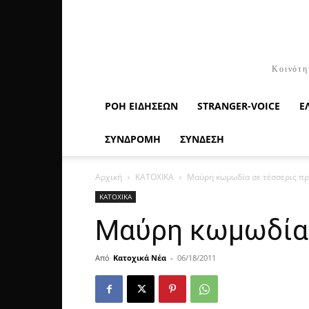
Κοινότη
ΡΟΉ ΕΙΔΉΣΕΩΝ
STRANGER-VOICE
Ε
ΣΥΝΔΡΟΜΗ
ΣΥΝΔΕΣΗ
Αρχική
ΚΑΤΟΧΙΚΑ
Μαύρη κωμωδία σε τέσσερις π
ΚΑΤΟΧΙΚΑ
Μαύρη κωμωδία 
Από
Κατοχικά Νέα
-
06/18/2011