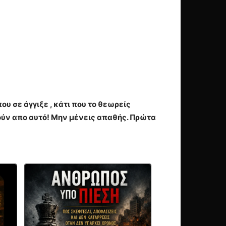
υ σε άγγιξε , κάτι που το θεωρείς
ύν απο αυτό! Μην μένεις απαθής. Πρώτα