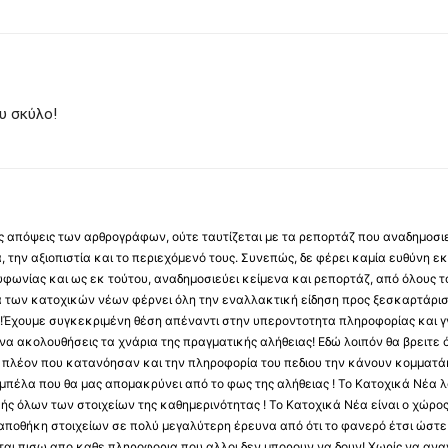
υ σκύλο!
 τις απόψεις των αρθρογράφων, ούτε ταυτίζεται με τα ρεπορτάζ που αναδημοσι
 την αξιοπιστία και το περιεχόμενό τους. Συνεπώς, δε φέρει καμία ευθύνη εκ τ
φωνίας και ως εκ τούτου, αναδημοσιεύει κείμενα και ρεπορτάζ, από όλους το
α των κατοχικών νέων φέρνει όλη την εναλλακτική είδηση προς ξεσκαρτάρισ
α !Έχουμε συγκεκριμένη θέση απέναντι στην υπεροντοτητα πληροφορίας και γν
να ακολουθήσεις τα χνάρια της πραγματικής αλήθειας! Εδώ λοιπόν θα βρειτε ό
ύς πλέον που κατανόησαν και την πληροφορία του πεδιου την κάνουν κομματάκ
αμπέλα που θα μας απομακρύνει από το φως της αλήθειας ! Το Κατοχικά Νέα λ
κής όλων των στοιχείων της καθημερινότητας ! Το Κατοχικά Νέα είναι ο χώρο
ποθήκη στοιχείων σε πολύ μεγαλύτερη έρευνα από ότι το φανερό έτσι ώστε μ
υβεται πισω απο καθε πληροφορια που αλλοι δεν μπορουν να δουν! Χωρίς να α