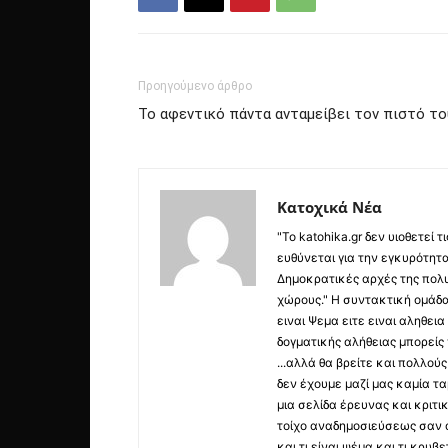
Προηγούμενο άρθρο
Το αφεντικό πάντα ανταμείβει τον πιστό το
Κατοχικά Νέα
"Το katohika.gr δεν υιοθετεί
ευθύνεται για την εγκυρότητα,
Δημοκρατικές αρχές της πολυ
χώρους." Η συντακτική ομάδ
ειναι Ψεμα ειτε ειναι αληθει
δογματικής αλήθειας μπορείς 
...αλλά θα βρείτε και πολλο
δεν έχουμε μαζί μας καμία τ
μια σελίδα έρευνας και κριτι
τοίχο αναδημοσιεύσεως σαν α
και τι είναι ψέμα και τι κρ