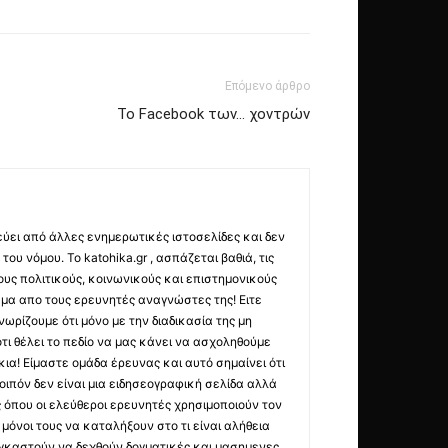
Επόμενο άρθρο
Το Facebook των… χοντρών
εύει από άλλες ενημερωτικές ιστοσελίδες και δεν
ου νόμου. Το katohika.gr , ασπάζεται βαθιά, τις
υς πολιτικούς, κοινωνικούς και επιστημονικούς
μα απο τους ερευνητές αναγνώστες της! Ειτε
ωρίζουμε ότι μόνο με την διαδικασία της μη
τι θέλει το πεδίο να μας κάνει να ασχοληθούμε
ια! Είμαστε ομάδα έρευνας και αυτό σημαίνει ότι
οιπόν δεν είναι μια ειδησεογραφική σελίδα αλλά
ς όπου οι ελεύθεροι ερευνητές χρησιμοποιούν τον
όνοι τους να καταλήξουν στο τι είναι αλήθεια
ναγκαστούν να δεχθούν δογματικές και μασημενες