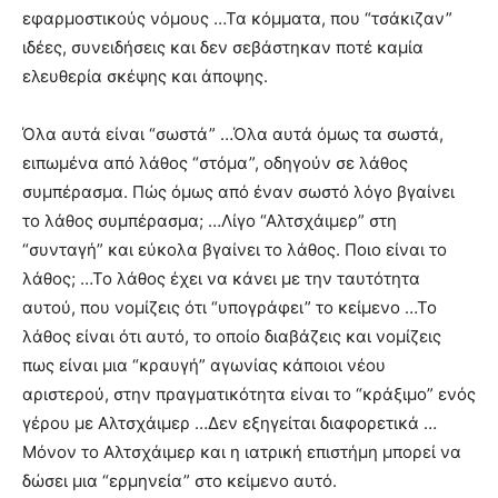
εφαρμοστικούς νόμους …Τα κόμματα, που “τσάκιζαν”
ιδέες, συνειδήσεις και δεν σεβάστηκαν ποτέ καμία
ελευθερία σκέψης και άποψης.
Όλα αυτά είναι “σωστά” …Όλα αυτά όμως τα σωστά,
ειπωμένα από λάθος “στόμα”, οδηγούν σε λάθος
συμπέρασμα. Πώς όμως από έναν σωστό λόγο βγαίνει
το λάθος συμπέρασμα; …Λίγο “Αλτσχάιμερ” στη
“συνταγή” και εύκολα βγαίνει το λάθος. Ποιο είναι το
λάθος; …Το λάθος έχει να κάνει με την ταυτότητα
αυτού, που νομίζεις ότι “υπογράφει” το κείμενο …Το
λάθος είναι ότι αυτό, το οποίο διαβάζεις και νομίζεις
πως είναι μια “κραυγή” αγωνίας κάποιοι νέου
αριστερού, στην πραγματικότητα είναι το “κράξιμο” ενός
γέρου με Αλτσχάιμερ …Δεν εξηγείται διαφορετικά …
Μόνον το Αλτσχάιμερ και η ιατρική επιστήμη μπορεί να
δώσει μια “ερμηνεία” στο κείμενο αυτό.