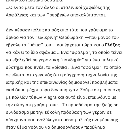
…Ο ένας μετά τον άλλο οι σταλινικοί χαφιέδες της
Ασφάλειας και των Πρεσβειών αποκαλύπτονται.
Δεν πέρασε πολύς καιρός από τότε που γράψαμε το
άρθρο για τον “ειλικρινή” Θεοδωράκη —που μόνος του
έβγαλε τα “μάτια” του— και έρχεται τώρα και ο
Γλέζος
να κάνει το ίδιο σφάλμα …Ένα “σφάλμα”, το οποίο τείνει
να εξελιχθεί σε γεροντική “πανδημία” για ένα πολιτικό
σύστημα που πνέει τα λοίσθια …Ένα “σφάλμα”, το οποίο
οφείλεται στο γεγονός ότι η σύγχρονη τεχνολογία της
ιατρικής και της επικοινωνίας δημιουργεί προβλήματα
εκεί όπου μέχρι τώρα δεν υπήρχαν. Ζούμε σε μια εποχή
με πολλών τύπων Viagra και αυτό είναι επικίνδυνο με
την αλόγιστη χρήση τους …Το προσδόκιμο της ζωής σε
συνδυασμό με την εύκολη πρόσβαση των γέρων σε
σύγχρονα και ανεξέλεγκτα μέσα μαζικής ενημέρωσης
ήταν θέμα χρόνου να δημιουργήσουν πρόβλημα.