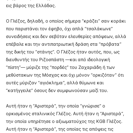
εις βάρος της Ελλάδας.
Ο Γλέζος, δηλαδή, ο οποίος σήμερα “κράζει” σαν κοράκι
που παριστάνει τον έφηβο, όχι απλά “τσαλάκωνε”
συνειδήσεις και δεν σεβόταν ελευθερίες απόψεων, αλλά
επέβαλε και την αντιπατριωτική δράση στα “πρόβατα”
της δικής του “στάνης”. Ο Γλέζος ήταν αυτός, που, ως
διευθυντής του Ριζοσπάστη —και από ιδεολογική
“πίστη”— μύριζε της “πορδές” του Ζαχαριάδη ή των
μεθύστακων της Μόσχας και όχι μόνον “ορκιζόταν” ότι
αυτές μύριζαν “αγιόκλημα”, αλλά θύμωνε και
“κατήγγειλε” όσους δεν συμφωνούσαν μαζί του.
Αυτή ήταν η “Αριστερά”, την οποία “γνώρισε” ο
ορκισμένος σταλινικός Γλέζος. Αυτή ήταν η “Αριστερά”,
την οποία υπηρέτησε ο αξιωματούχος της ΚGB Γλέζος.
Αυτή ήταν η “Αριστερά”, της οποίας τις απόψεις τις