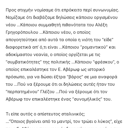
Προς στιγμήν νομίσαμε ότι επρόκειτο περί συνωνυμίας.
Νομίζαμε ότι διαβάζαμε δηλώσεις κάποιου οργισμένου
νέου …Κάποιου συμμαθητή πιθανότατα του Αλέξη
Γρηγορόπουλου …Κάποιου νέου, ο οποίος
απογοητεύτηκε από αυτά τα οποία η νιότη του “είδε”
διαφορετικά απ’ ό,τι είναι …Κάποιου “ρομαντικού” και
αδοκίμαστου νεανία, ο οποίος οργίζεται με τις
“συμβατικότητες” της πολιτικής …Κάποιου “φρέσκου”, ο
οποίος επικαλέστηκε τον Ε. Αβέρωφ ως ιστορικό
πρόσωπο, για να δώσει έξτρα “βάρος” σε μια αναφορά
του …Πού να ξέρουμε ότι οι δηλώσεις αυτές ήταν του
“περπατημένου” Γλέζου …Πού να ξέρουμε ότι τον
Αβέρωφ τον επικαλέστηκε ένας “συνομήλικός” του.
Τι είπε αυτός ο απίστευτος σταλινικός;
…”Όποιος βγαίνει από το μαντρί, τον τρώει ο λύκος”, είχε