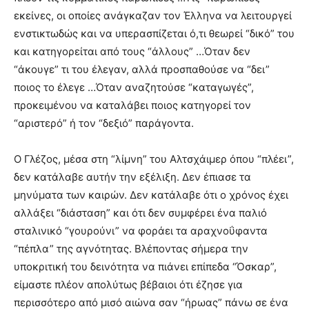
εκείνες, οι οποίες ανάγκαζαν τον Έλληνα να λειτουργεί
ενστικτωδώς και να υπερασπίζεται ό,τι θεωρεί “δικό” του
και κατηγορείται από τους “άλλους” …Όταν δεν
“άκουγε” τι του έλεγαν, αλλά προσπαθούσε να “δει”
ποιος το έλεγε …Όταν αναζητούσε “καταγωγές”,
προκειμένου να καταλάβει ποιος κατηγορεί τον
“αριστερό” ή τον “δεξιό” παράγοντα.
Ο Γλέζος, μέσα στη “λίμνη” του Αλτσχάιμερ όπου “πλέει”,
δεν κατάλαβε αυτήν την εξέλιξη. Δεν έπιασε τα
μηνύματα των καιρών. Δεν κατάλαβε ότι ο χρόνος έχει
αλλάξει “διάσταση” και ότι δεν συμφέρει ένα παλιό
σταλινικό “γουρούνι” να φοράει τα αραχνοΰφαντα
“πέπλα” της αγνότητας. Βλέποντας σήμερα την
υποκριτική του δεινότητα να πιάνει επίπεδα “Όσκαρ”,
είμαστε πλέον απολύτως βέβαιοι ότι έζησε για
περισσότερο από μισό αιώνα σαν “ήρωας” πάνω σε ένα