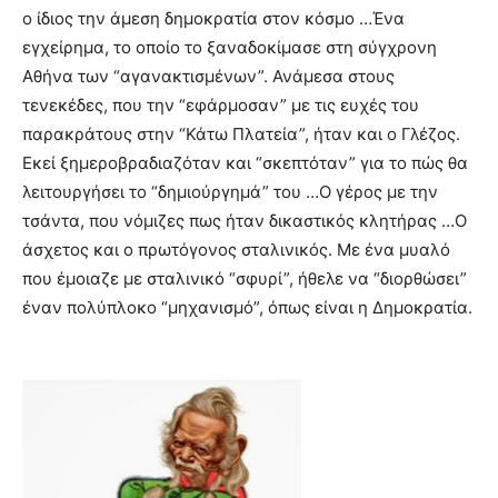
ο ίδιος την άμεση δημοκρατία στον κόσμο …Ένα
εγχείρημα, το οποίο το ξαναδοκίμασε στη σύγχρονη
Αθήνα των “αγανακτισμένων”. Ανάμεσα στους
τενεκέδες, που την “εφάρμοσαν” με τις ευχές του
παρακράτους στην “Κάτω Πλατεία”, ήταν και ο Γλέζος.
Εκεί ξημεροβραδιαζόταν και “σκεπτόταν” για το πώς θα
λειτουργήσει το “δημιούργημά” του …Ο γέρος με την
τσάντα, που νόμιζες πως ήταν δικαστικός κλητήρας …Ο
άσχετος και ο πρωτόγονος σταλινικός. Με ένα μυαλό
που έμοιαζε με σταλινικό “σφυρί”, ήθελε να “διορθώσει”
έναν πολύπλοκο “μηχανισμό”, όπως είναι η Δημοκρατία.