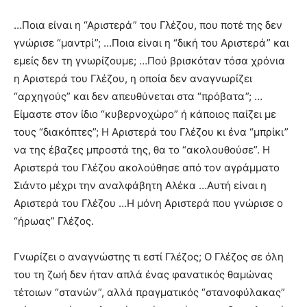
…Ποια είναι η “Αριστερά” του Γλέζου, που ποτέ της δεν
γνώρισε “μαντρί”; …Ποια είναι η “δική του Αριστερά” και
εμείς δεν τη γνωρίζουμε; …Πού βρισκόταν τόσα χρόνια
η Αριστερά του Γλέζου, η οποία δεν αναγνωρίζει
“αρχηγούς” και δεν απευθύνεται στα “πρόβατα”; …
Είμαστε στον ίδιο “κυβερνοχώρο” ή κάποιος παίζει με
τους “διακόπτες”; Η Αριστερά του Γλέζου κι ένα “μπρίκι”
να της έβαζες μπροστά της, θα το “ακολουθούσε”. Η
Αριστερά του Γλέζου ακολούθησε από τον αγράμματο
Σιάντο μέχρι την αναλφάβητη Αλέκα …Αυτή είναι η
Αριστερά του Γλέζου …Η μόνη Αριστερά που γνώρισε ο
“ήρωας” Γλέζος.
Γνωρίζει ο αναγνώστης τι εστί Γλέζος; Ο Γλέζος σε όλη
του τη ζωή δεν ήταν απλά ένας φανατικός θαμώνας
τέτοιων “στανών”, αλλά πραγματικός “στανοφύλακας”