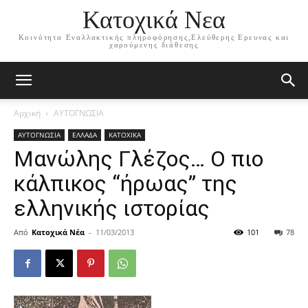
Κατοχικά Νεα
Κοινότητα Εναλλακτικής πληροφόρησης,Ελεύθερης Ερευνας και
χαρούμενης διάθεσης
Αρχική
ΑΥΤΟΓΝΩΣΙΑ
ΑΥΤΟΓΝΩΣΙΑ
ΕΛΛΑΔΑ
ΚΑΤΟΧΙΚΑ
Μανώλης Γλέζος… Ο πιο
κάλπικος “ήρωας” της
ελληνικής ιστορίας
Από
Κατοχικά Νέα
-
11/03/2013
101
78