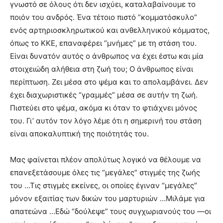
γνωστό σε όλους ότι δεν ισχύει, καταλαβαίνουμε το
ποιόν του ανδρός. Ένα τέτοιο πιστό “κομματόσκυλο”
ενός αρτηριοσκληρωτικού και ανθελληνικού κόμματος,
όπως το ΚΚΕ, επαναφέρει “μνήμες” με τη στάση του.
Είναι δυνατόν αυτός ο άνθρωπος να έχει έστω και μία
στοιχειώδη αλήθεια στη ζωή του; Ο άνθρωπος είναι
περίπτωση. Ζει μέσα στο ψέμα και το απολαμβάνει. Δεν
έχει διαχωριστικές “γραμμές” μέσα σε αυτήν τη ζωή.
Πιστεύει στο ψέμα, ακόμα κι όταν το φτιάχνει μόνος
του. Γι’ αυτόν τον λόγο λέμε ότι η σημερινή του στάση
είναι αποκαλυπτική της ποιότητάς του.
Μας φαίνεται πλέον απολύτως λογικό να θέλουμε να
επανεξετάσουμε όλες τις “μεγάλες” στιγμές της ζωής
του …Τις στιγμές εκείνες, οι οποίες έγιναν “μεγάλες”
μόνον εξαιτίας των δικών του μαρτυριών …Μιλάμε για
απατεώνα …Εδώ “δούλεψε” τους συγχωριανούς του —οι