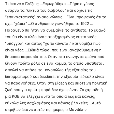
Τι έκανε ο Γλέζος; …Ξεμωράθηκε …Πήρε ο γέρος
σβάρνα τα “δίκτυα του διαβόλου” και άρχισε τις
“επαναστατικές” ανακοινώσεις …Είναι προφανές ότι τα
έχει “χάσει” …Ο άνθρωπος γεννήθηκε το 1922 …
Παράξενο θα ήταν να συμβαίνει το αντίθετο. Το μυαλό
του θα είναι πλέο ένας αποξηραμένος κυτταρικός
“σπόγγος” και αυτός “χαπακώνεται” και νομίζει πως
είναι νέος …Ειδικά τώρα, που είναι αναβαθμισμένη η
δημόσια παρουσία του. Όταν στα ενενήντα φεύγα σού
δίνουν πρώτο ρόλο σε ένα κόμμα, το οποίο υποτίθεται
απειλεί να σπάσει το μονοπώλιο τής εξουσίας του
δικομματισμού και διεκδικεί την εξουσία, εύκολο είναι
να παρανοήσεις. Όταν στη μίζερη και σκοτεινή πολιτική
ζωή σου για πρώτη φορά δεν έχεις έναν Ζαχαριάδη ή
μία KGB να ελέγχει αυτά τα οποία λες και κάνεις,
εύκολα λες σαχλαμάρες και κάνεις βλακείες …Αυτό
ακριβώς έκανε αυτές τις ημέρες ο Μανώλης.