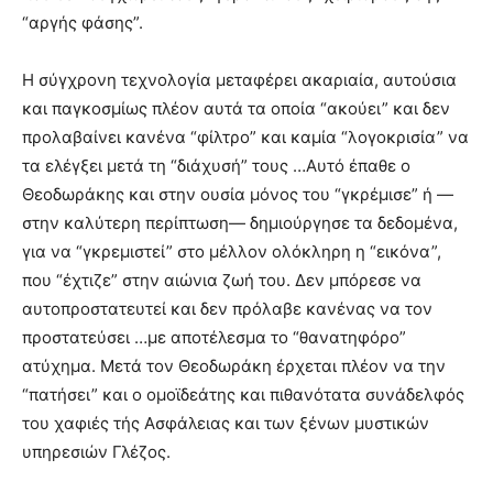
“αργής φάσης”.
Η σύγχρονη τεχνολογία μεταφέρει ακαριαία, αυτούσια
και παγκοσμίως πλέον αυτά τα οποία “ακούει” και δεν
προλαβαίνει κανένα “φίλτρο” και καμία “λογοκρισία” να
τα ελέγξει μετά τη “διάχυσή” τους …Αυτό έπαθε ο
Θεοδωράκης και στην ουσία μόνος του “γκρέμισε” ή —
στην καλύτερη περίπτωση— δημιούργησε τα δεδομένα,
για να “γκρεμιστεί” στο μέλλον ολόκληρη η “εικόνα”,
που “έχτιζε” στην αιώνια ζωή του. Δεν μπόρεσε να
αυτοπροστατευτεί και δεν πρόλαβε κανένας να τον
προστατεύσει …με αποτέλεσμα το “θανατηφόρο”
ατύχημα. Μετά τον Θεοδωράκη έρχεται πλέον να την
“πατήσει” και ο ομοϊδεάτης και πιθανότατα συνάδελφός
του χαφιές τής Ασφάλειας και των ξένων μυστικών
υπηρεσιών Γλέζος.