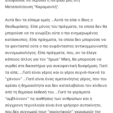
αποφάσισε να περάσει η πατρίδα μας στη
Μεταπολίτευση “Καραμανλή”.
Αυτά δεν τα είπαμε εμείς …Αυτά τα είπε ο ίδιος ο
Θεοδωράκης. Είπε μόνος του πράγματα, τα οποία δεν θα
μπορούσε να τα γνωρίζει ούτε ο πιο ενημερωμένος
κατάσκοπος. Είπε πράγματα, τα οποία δεν μπορούσε να
τα φανταστεί ούτε ο πιο ευφάνταστος αντικομμουνιστής
συνομωσιολόγος. Είπε πράγματα, που, αν τα έλεγε
κάποιος άλλος για τον “ήρωα” Μίκη, θα μπορούσε να
συρθεί στα δικαστήρια για συκοφαντική δυσφήμιση. Γιατί
τα είπε; …Γιατί είναι γέρος και οι γέροι συχνά-πυκνά τα
“χάνουν” …Γιατί είναι ένας αμετανόητος γέρος, που του
αρέσει η δημοσιότητα και δεν καταλαβαίνει τον κίνδυνο
από τη δημόσια έκθεσή του …Γιατί τα γεράματα
“αμβλύνουν” τις αισθήσεις των ανθρώπων και η
σύγχρονη τεχνολογία είναι ένα γρήγορο αυτοκίνητο,
που δεν συγχωρεί τους “γεροντικούς” χειρισμούς της