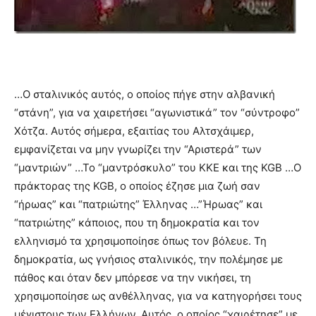
…Ο σταλινικός αυτός, ο οποίος πήγε στην αλβανική
“στάνη”, για να χαιρετήσει “αγωνιστικά” τον “σύντροφο”
Χότζα. Αυτός σήμερα, εξαιτίας του Αλτσχάιμερ,
εμφανίζεται να μην γνωρίζει την “Αριστερά” των
“μαντριών” …Το “μαντρόσκυλο” του ΚΚΕ και της KGB …Ο
πράκτορας της KGB, ο οποίος έζησε μια ζωή σαν
“ήρωας” και “πατριώτης” Έλληνας …”Ήρωας” και
“πατριώτης” κάποιος, που τη δημοκρατία και τον
ελληνισμό τα χρησιμοποίησε όπως τον βόλευε. Τη
δημοκρατία, ως γνήσιος σταλινικός, την πολέμησε με
πάθος και όταν δεν μπόρεσε να την νικήσει, τη
χρησιμοποίησε ως ανθέλληνας, για να κατηγορήσει τους
μέγιστους των Ελλήνων. Αυτός, ο οποίος “χαιρέτησε” με