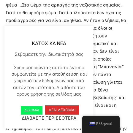
ψέμα …Στο ψέμα της αρπαγής της ναζιστικής σημαίας.
Γιατί το θεωρούμε ψέμα; Γιατί απλούστατα δεν έχει τις
προδιαγραφές για να είναι αλήθεια. Αν ήταν αλήθεια, θα
είχε την ανάλογη “πιστοποίηση”, την οποία όλοι οι
εμπλεκόμενοι σε ιστορικά γεγονότα αναζητούν
KATOXIKA NEA
απεγνωσμένα. Όταν η αλήθεια είναι πραγματική και
βολεύει, είναι πάντα “πιστοποιημένη”. Όταν δεν είναι
Σεβόμαστε την ιδιωτικότητά σας
πραγματική, ακολουθούνται “πατέντες”, οι οποίες
υποκαθιστούν την ιστορική “απόδειξη”. Στη “Μπανανία”
Χρησιμοποιώντας αυτό το έντυπο
συμφωνείτε με την αποθήκευση και
με το όνομα Ελλάς η αλήθεια είναι σχεδόν πάντα
χειρισμό των δεδομένων σας από
υποκειμενική. Η επιστημονική της επιβεβαίωση γίνεται
αυτόν τον ιστότοπο..Διαβάστε του
μόνον όταν βολεύει το παρακράτος και τα ξένα
ορους χρήσης της σελίδας μας
“αφεντικά”. Μια τέτοια περίπτωση “ανεπιβεβαίωτης” και
ταυτόχρονα “αναμφισβήτητης” αλήθειας είναι και η
ΔΕΝ ΔΕΧΟΜΑΙ
ΔΕΧΟΜΑΙ
περίπτωση του Γλέζου.
ΔΙΑΒΑΣΤΕ ΠΕΡΙΣΣΟΤΕΡΑ
Ελληνικά
Ο “ηρωισμός” του Γλέζου ποτέ δεν πιστοποιήθηκε για την