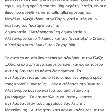
την υψωμένη γροθιά του τον “δημοκράτη” Χότζα, είναι ο
ίδιος που αρνήθηκε να τοποθετηθεί προτομή του
Μεγάλου Αλεξάνδρου στην Πάρο, γιατί αυτός και ο
πατέρας του “κατάργησαν” τη
Δημοκρατία…”Κατάργησαν” τη Δημοκρατία ο
Αλέξανδρος και ο Φίλιππος και την “ανέπτυξε” ο Στάλιν,
ο Χότζας και το “βρακί” του Ζαχαριάδη.
Σε αυτό το σημείο δεν πρέπει να αδικήσουμε τον Γλέζο
…Όλα κι όλα …Τιτανοτεράστιος είναι και ως εκ τούτου
αντιλαμβάνεται τα πάντα διαφορετικά. Τα
αντιλαμβάνεται με τρόπο τέτοιο, που δεν αφορά εμάς
τους κοινούς “θνητούς” …Δεν αντέδρασε στο θέμα του
Αλεξάνδρου και του πατέρα του από σταλινική
μικροψυχία …Σαν αντιπάλους και ανταγωνιστές
αντιλαμβανόταν τους αρχαίους βασιλείς της
Μακεδονίας …Αυτός ήταν κάτι σαν συνάδελφος με τον