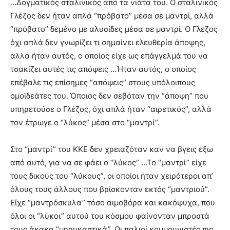
…Δογματικός σταλινικός από τα νιάτα του. Ο σταλινικός
Γλέζος δεν ήταν απλά “πρόβατο” μέσα σε μαντρί, αλλά
“πρόβατο” δεμένο με αλυσίδες μέσα σε μαντρί. Ο Γλέζος
όχι απλά δεν γνωρίζει τι σημαίνει ελευθερία άποψης,
αλλά ήταν αυτός, ο οποίος είχε ως επάγγελμά του να
τσακίζει αυτές τις απόψεις …Ήταν αυτός, ο οποίος
επέβαλε τις επίσημες “απόψεις” στους υπόλοιπους
ομοϊδεάτες του. Όποιος δεν σεβόταν την “άποψη” που
υπηρετούσε ο Γλέζος, όχι απλά ήταν “αιρετικός”, αλλά
τον έτρωγε ο “λύκος” μέσα στο “μαντρί”.
Στο “μαντρί” του ΚΚΕ δεν χρειαζόταν καν να βγεις έξω
από αυτό, για να σε φάει ο “λύκος” …Το “μαντρί” είχε
τους δικούς του “λύκους”, οι οποίοι ήταν χειρότεροι απ’
όλους τους άλλους που βρίσκονταν εκτός “μαντριού”.
Είχε “μαντρόσκυλα” τόσο αιμοβόρα και κακόψυχα, που
όλοι οι “λύκοι” αυτού του κόσμου φαίνονταν μπροστά
τους άκακα “μηρυκαστικά”. Οι παλιοί κομμουνιστές πιο