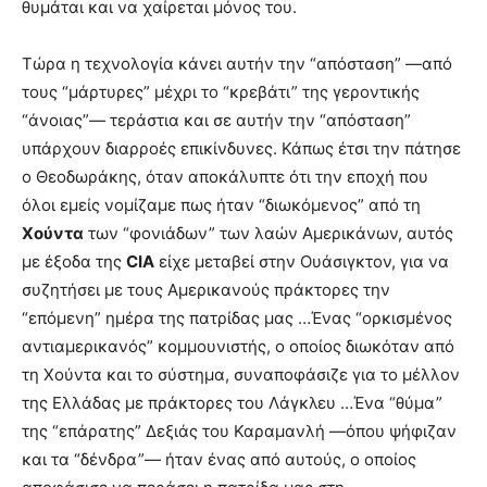
θυμάται και να χαίρεται μόνος του.
Τώρα η τεχνολογία κάνει αυτήν την “απόσταση” —από
τους “μάρτυρες” μέχρι το “κρεβάτι” της γεροντικής
“άνοιας”— τεράστια και σε αυτήν την “απόσταση”
υπάρχουν διαρροές επικίνδυνες. Κάπως έτσι την πάτησε
ο Θεοδωράκης, όταν αποκάλυπτε ότι την εποχή που
όλοι εμείς νομίζαμε πως ήταν “διωκόμενος” από τη
Χούντα
των “φονιάδων” των λαών Αμερικάνων, αυτός
με έξοδα της
CIA
είχε μεταβεί στην Ουάσιγκτον, για να
συζητήσει με τους Αμερικανούς πράκτορες την
“επόμενη” ημέρα της πατρίδας μας …Ένας “ορκισμένος
αντιαμερικανός” κομμουνιστής, ο οποίος διωκόταν από
τη Χούντα και το σύστημα, συναποφάσιζε για το μέλλον
της Ελλάδας με πράκτορες του Λάγκλευ …Ένα “θύμα”
της “επάρατης” Δεξιάς του Καραμανλή —όπου ψήφιζαν
και τα “δένδρα”— ήταν ένας από αυτούς, ο οποίος