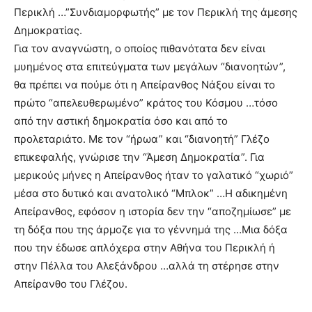
Περικλή …”Συνδιαμορφωτής” με τον Περικλή της άμεσης
Δημοκρατίας.
Για τον αναγνώστη, ο οποίος πιθανότατα δεν είναι
μυημένος στα επιτεύγματα των μεγάλων “διανοητών”,
θα πρέπει να πούμε ότι η Απείρανθος Νάξου είναι το
πρώτο “απελευθερωμένο” κράτος του Κόσμου …τόσο
από την αστική δημοκρατία όσο και από το
προλεταριάτο. Με τον “ήρωα” και “διανοητή” Γλέζο
επικεφαλής, γνώρισε την “Άμεση Δημοκρατία”. Για
μερικούς μήνες η Απείρανθος ήταν το γαλατικό “χωριό”
μέσα στο δυτικό και ανατολικό “Μπλοκ” …Η αδικημένη
Απείρανθος, εφόσον η ιστορία δεν την “αποζημίωσε” με
τη δόξα που της άρμοζε για το γέννημά της …Μια δόξα
που την έδωσε απλόχερα στην Αθήνα του Περικλή ή
στην Πέλλα του Αλεξάνδρου …αλλά τη στέρησε στην
Απείρανθο του Γλέζου.