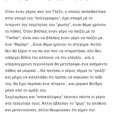
Όταν ένας γέρος σαν τον Γλέζο, ο οποίος εκπαιδεύτηκε
στην εποχή του “πολύγραφου”, έχει επαφή με το
ίντερνετ της ταχύτητας του “φωτός”, είναι θέμα χρόνου
το λάθος. Όταν βλέπεις έναν γέρο να παίζει με το
“Twitter”, είναι σαν να βλέπεις έναν γέρο να παίζει με
ένα “Φεράρι” …Είναι θέμα χρόνου το ατύχημα. Αυτός
δεν θα ξέρει τι να πει και πού να σταματήσει, εάν δεν
υπάρχει δίπλα του κάποιος να τον ελέγξει …και η
υπερσύγχρονη τεχνολογία θα μετατρέψει ένα ασήμαντο
λάθος σε μοιραίο …Θα πατήσει ο γέρος τέρμα το “γκάζι”
και μέχρι να καταλάβει ότι πρέπει να σηκώσει το πόδι
του, θα έχει περάσει ένα τέταρτο …και μερικά δένδρα
μέσα από το αμάξι του.
Σαχλαμάρες και “αποκαλύψεις” έκαναν πάντα οι γέροι
στα τελευταία τους. Άλλοι έβλεπαν το “φως” το αληθινό
και μετανοούσαν, άλλοι θεωρούσαν ότι είχαν την