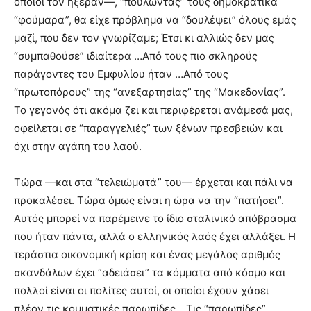
οποίοι τον ήξεραν—, “πουλώντας” τους δημοκρατικά
“φούμαρα”, θα είχε πρόβλημα να “δουλέψει” όλους εμάς
μαζί, που δεν τον γνωρίζαμε; Έτσι κι αλλιώς δεν μας
“συμπαθούσε” ιδιαίτερα …Από τους πιο σκληρούς
παράγοντες του Εμφυλίου ήταν …Από τους
“πρωτοπόρους” της “ανεξαρτησίας” της “Μακεδονίας”.
Το γεγονός ότι ακόμα ζει και περιφέρεται ανάμεσά μας,
οφείλεται σε “παραγγελιές” των ξένων πρεσβειών και
όχι στην αγάπη του λαού.
Τώρα —και στα “τελειώματά” του— έρχεται και πάλι να
προκαλέσει. Τώρα όμως είναι η ώρα να την “πατήσει”.
Αυτός μπορεί να παρέμεινε το ίδιο σταλινικό απόβρασμα
που ήταν πάντα, αλλά ο ελληνικός λαός έχει αλλάξει. Η
τεράστια οικονομική κρίση και ένας μεγάλος αριθμός
σκανδάλων έχει “αδειάσει” τα κόμματα από κόσμο και
πολλοί είναι οι πολίτες αυτοί, οι οποίοι έχουν χάσει
πλέον τις κομματικές παρωπίδες …Τις “παρωπίδες”