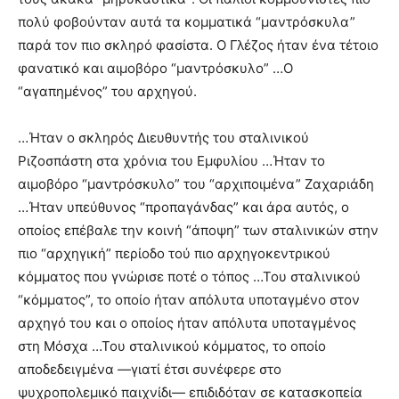
πολύ φοβούνταν αυτά τα κομματικά “μαντρόσκυλα”
παρά τον πιο σκληρό φασίστα. Ο Γλέζος ήταν ένα τέτοιο
φανατικό και αιμοβόρο “μαντρόσκυλο” …Ο
“αγαπημένος” του αρχηγού.
…Ήταν ο σκληρός Διευθυντής του σταλινικού
Ριζοσπάστη στα χρόνια του Εμφυλίου …Ήταν το
αιμοβόρο “μαντρόσκυλο” του “αρχιποιμένα” Ζαχαριάδη
…Ήταν υπεύθυνος “προπαγάνδας” και άρα αυτός, ο
οποίος επέβαλε την κοινή “άποψη” των σταλινικών στην
πιο “αρχηγική” περίοδο τού πιο αρχηγοκεντρικού
κόμματος που γνώρισε ποτέ ο τόπος …Του σταλινικού
“κόμματος”, το οποίο ήταν απόλυτα υποταγμένο στον
αρχηγό του και ο οποίος ήταν απόλυτα υποταγμένος
στη Μόσχα …Του σταλινικού κόμματος, το οποίο
αποδεδειγμένα —γιατί έτσι συνέφερε στο
ψυχροπολεμικό παιχνίδι— επιδιδόταν σε κατασκοπεία