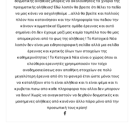
δογματικής αλήθειας μπορείς να ακολουθήσεις τα χνάρια της
πραγματικής αλήθειας! Εδώ λοιπόν θα βρειτε ότι θέλει το πεδίο
να μας κάνει να ασχοληθούμε ...αλλά θα βρείτε και πολλούς
πλέον που κατανόησαν και την πληροφορία του πεδιου την
κάνουν κομματάκια! Είμαστε ομάδα έρευνας και αυτό
σημαίνει ότι δεν έχουμε μαζί μας καμία ταμπέλα που θα μας
απομακρύνει από το φως της αλήθειας ! Το Κατοχικά Νέα
λοιπόν δεν είναι μια ειδησεογραφική σελίδα αλλά μια σελίδα
έρευνας και κριτικής όλων των στοιχείων της
καθημερινότητας ! Το Κατοχικά Νέα είναι ο χώρος όπου οι
ελεύθεροι ερευνητές χρησιμοποιούν τον τοίχο
αναδημοσιεύσεως σαν αποθήκη στοιχείων σε πολύ
μεγαλύτερη έρευνα από ότι το φανερό έτσι ώστε μόνοι τους
να καταλήξουν στο τι είναι αλήθεια και τι είναι ψέμα και τι
κρυβεται πισω απο καθε πληροφορια που αλλοι δεν μπορουν
να δουν! Χωρίς να αναγκαστούν να δεχθούν δογματικές και
μασημενες αλήθειες από κανέναν άλλο πάρα μόνο από την
προσωπική τους κρίση!