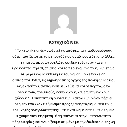
Κατοχικά Νέα
"Το katohika.gr δεν υιοθετεί τις απόψεις των αρθρογράφων,
ούτε ταυτίζεται με τα ρεπορτάζ που αναδημοσιεύει από άλλες
ενημερωτικές ιστοσελίδες και δεν ευθύνεται για την
εγκυρότητα, την αξιοπιστία και το περιεχόμενό τους. Συνεπώς,
δε φέρει καμία ευθύνη εκ του νόμου. Το katohika.gr ,
ασπάζεται βαθιά, τις Δημοκρατικές αρχές της πολυφωνίας και
ως εκ τούτου, αναδημοσιεύει κείμενα και ρεπορτάζ, από
όλους τους πολιτικούς, κοινωνικούς και επιστημονικούς
χώρους." Η συντακτική ομάδα των κατοχικών νέων φέρνει
όλη την εναλλακτική είδηση προς ξεσκαρτάρισμα απο τους
ερευνητές αναγνώστες της! Ειτε ειναι Ψεμα ειτε ειναι αληθεια
!Έχουμε συγκεκριμένη θέση απέναντι στην υπεροντοτητα
πληροφορίας και γνωρίζουμε ότι μόνο με την διαδικασία της μη