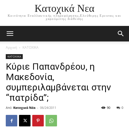
Κατοχικά Νεα
Κοινότητα Εναλλακτικής πληροφόρησης,Ελεύθερης Ερευνας και
χαρούμενης διάθεσης
Αρχική
ΚΑΤΟΧΙΚΑ
ΚΑΤΟΧΙΚΑ
Κύριε Παπανδρέου, η
Μακεδονία,
συμπεριλαμβάνεται στην
“πατρίδα”;
Από
Κατοχικά Νέα
-
06/24/2011
90
0