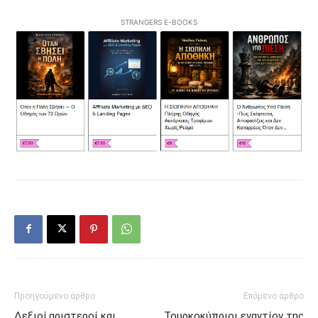
STRANGERS E-BOOKS
Προηγούμενο άρθρο
Επόμενο άρθρο
Δεξιοί,αριστεροί και
Τουρκοκύπριοι εναντίον της