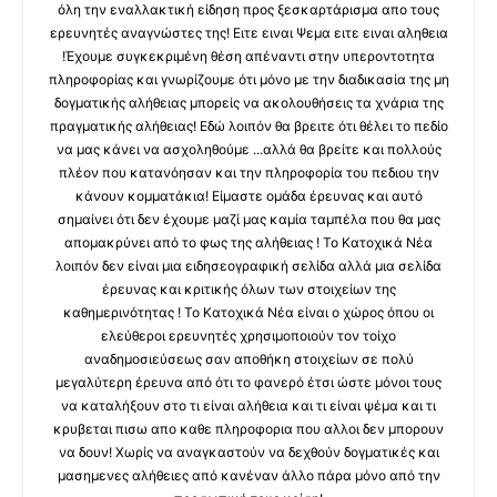
όλη την εναλλακτική είδηση προς ξεσκαρτάρισμα απο τους
ερευνητές αναγνώστες της! Ειτε ειναι Ψεμα ειτε ειναι αληθεια
!Έχουμε συγκεκριμένη θέση απέναντι στην υπεροντοτητα
πληροφορίας και γνωρίζουμε ότι μόνο με την διαδικασία της μη
δογματικής αλήθειας μπορείς να ακολουθήσεις τα χνάρια της
πραγματικής αλήθειας! Εδώ λοιπόν θα βρειτε ότι θέλει το πεδίο
να μας κάνει να ασχοληθούμε ...αλλά θα βρείτε και πολλούς
πλέον που κατανόησαν και την πληροφορία του πεδιου την
κάνουν κομματάκια! Είμαστε ομάδα έρευνας και αυτό
σημαίνει ότι δεν έχουμε μαζί μας καμία ταμπέλα που θα μας
απομακρύνει από το φως της αλήθειας ! Το Κατοχικά Νέα
λοιπόν δεν είναι μια ειδησεογραφική σελίδα αλλά μια σελίδα
έρευνας και κριτικής όλων των στοιχείων της
καθημερινότητας ! Το Κατοχικά Νέα είναι ο χώρος όπου οι
ελεύθεροι ερευνητές χρησιμοποιούν τον τοίχο
αναδημοσιεύσεως σαν αποθήκη στοιχείων σε πολύ
μεγαλύτερη έρευνα από ότι το φανερό έτσι ώστε μόνοι τους
να καταλήξουν στο τι είναι αλήθεια και τι είναι ψέμα και τι
κρυβεται πισω απο καθε πληροφορια που αλλοι δεν μπορουν
να δουν! Χωρίς να αναγκαστούν να δεχθούν δογματικές και
μασημενες αλήθειες από κανέναν άλλο πάρα μόνο από την