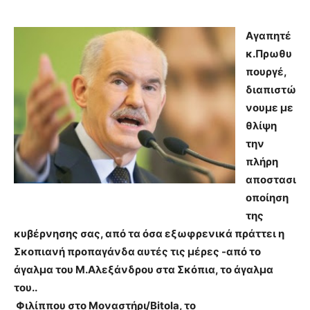
Αγαπητέ
κ.Πρωθυ
πουργέ,
διαπιστώ
νουμε με
θλίψη
την
πλήρη
αποστασι
οποίηση
της
κυβέρνησης σας, από τα όσα εξωφρενικά πράττει η
Σκοπιανή προπαγάνδα αυτές τις μέρες -από το
άγαλμα του Μ.Αλεξάνδρου στα Σκόπια, το άγαλμα
του..
Φιλίππου στο Μοναστήρι/Bitola, το