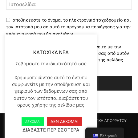
αποθηκεύστε το όνομα, το ηλεκτρονικό ταχυδρομείο και
τον ιστότοπό μου σε αυτό το πρόγραμμα περιήγησης για την
επόμενη φορά που θα σχολιάσω.
Χρησιμοποιώντας αυτό το έντυπο συμφωνείτε με την
KATOXIKA NEA
αποθήκευση και χειρισμό των δεδομένων σας από αυτόν
τον ιστότοπο..Διαβάστε του ορους χρήσης της σελίδας
Σεβόμαστε την ιδιωτικότητά σας
μας
*
Χρησιμοποιώντας αυτό το έντυπο
συμφωνείτε με την αποθήκευση και
χειρισμό των δεδομένων σας από
αυτόν τον ιστότοπο..Διαβάστε του
ορους χρήσης της σελίδας μας
Αρχικη KATOHIKA NEA
Login
Register
ΠΟΛΙΤΙΚΗ ΑΠΟΡΡΗΤΟΥ
ΔΕΝ ΔΕΧΟΜΑΙ
ΔΕΧΟΜΑΙ
ΟΡΟΙ ΧΡΗΣΗΣ
ΕΠΙΚΟΙΝΩΝΙΑ
ΔΙΑΒΑΣΤΕ ΠΕΡΙΣΣΟΤΕΡΑ
Ελληνικά
© Newspaper WordPress Theme by TagDiv