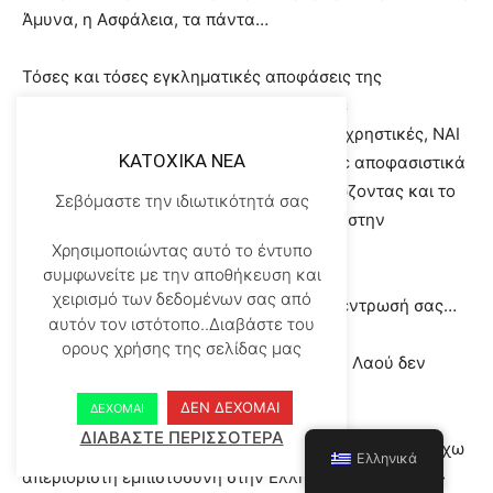
Άμυνα, η Ασφάλεια, τα πάντα…
Τόσες και τόσες εγκληματικές αποφάσεις της
κυβέρνησης θα μπορούσατε να κηρύξετε
αντισυνταγματικές, παράνομες και καταχρηστικές, ΝΑΙ
KATOXIKA NEA
ΕΓΚΛΗΜΑΤΙΚΕΣ και να τους εναντιωθείτε αποφασιστικά
σώζοντας και ανθρώπινες ζωές αλλά σώζοντας και το
Σεβόμαστε την ιδιωτικότητά σας
κύρος σας…ο Λαός θα πίστευε επιτέλους στην
Δικαιοσύνη των Δικαστών…
Χρησιμοποιώντας αυτό το έντυπο
συμφωνείτε με την αποθήκευση και
χειρισμό των δεδομένων σας από
Ναι, οι ίδιοι το είπατε προχτές στην συγκέντρωσή σας…
αυτόν τον ιστότοπο..Διαβάστε του
ορους χρήσης της σελίδας μας
Η συντριπτική πλειοψηφία του Ελληνικού Λαού δεν
πιστεύει στην Ελληνική Δικαιοσύνη…
ΔΕΝ ΔΕΧΟΜΑΙ
ΔΕΧΟΜΑΙ
ΔΙΑΒΑΣΤΕ ΠΕΡΙΣΣΟΤΕΡΑ
Και η φράση των Δικηγόρων και των δικαζομένων «έχω
Ελληνικά
απεριόριστη εμπιστοσύνη στην Ελληνική Δικαιοσύνη»