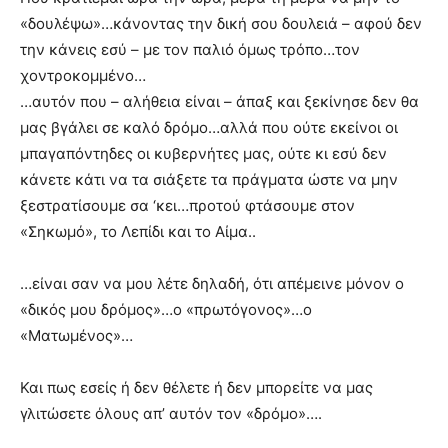
«δουλέψω»…κάνοντας την δική σου δουλειά – αφού δεν
την κάνεις εσύ – με τον παλιό όμως τρόπο…τον
χοντροκομμένο…
…αυτόν που – αλήθεια είναι – άπαξ και ξεκίνησε δεν θα
μας βγάλει σε καλό δρόμο…αλλά που ούτε εκείνοι οι
μπαγαπόντηδες οι κυβερνήτες μας, ούτε κι εσύ δεν
κάνετε κάτι να τα σιάξετε τα πράγματα ώστε να μην
ξεστρατίσουμε σα ‘κει…προτού φτάσουμε στον
«Σηκωμό», το Λεπίδι και το Αίμα..
…είναι σαν να μου λέτε δηλαδή, ότι απέμεινε μόνον ο
«δικός μου δρόμος»…ο «πρωτόγονος»…ο
«Ματωμένος»…
Και πως εσείς ή δεν θέλετε ή δεν μπορείτε να μας
γλιτώσετε όλους απ’ αυτόν τον «δρόμο»….