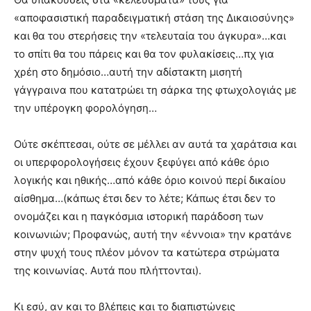
«αποφασιστική παραδειγματική στάση της Δικαιοσύνης»
και θα του στερήσεις την «τελευταία του άγκυρα»…και
το σπίτι θα του πάρεις και θα τον φυλακίσεις…πχ για
χρέη στο δημόσιο…αυτή την αδίστακτη μισητή
γάγγραινα που κατατρώει τη σάρκα της φτωχολογιάς με
την υπέρογκη φορολόγηση…
Ούτε σκέπτεσαι, ούτε σε μέλλει αν αυτά τα χαράτσια και
οι υπερφορολογήσεις έχουν ξεφύγει από κάθε όριο
λογικής και ηθικής…από κάθε όριο κοινού περί δικαίου
αίσθημα…(κάπως έτσι δεν το λέτε; Κάπως έτσι δεν το
ονομάζει και η παγκόσμια ιστορική παράδοση των
κοινωνιών; Προφανώς, αυτή την «έννοια» την κρατάνε
στην ψυχή τους πλέον μόνον τα κατώτερα στρώματα
της κοινωνίας. Αυτά που πλήττονται).
Κι εσύ, αν και το βλέπεις και το διαπιστώνεις