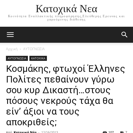
Κατοχικά Νεα
Κοινότητα Εναλλακτικής πληροφόρησης,Ελεύθερης Ερευνας και
χαρούμενης διάθεσης
Αρχική
ΑΥΤΟΓΝΩΣΙΑ
ΑΥΤΟΓΝΩΣΙΑ
ΚΑΤΟΧΙΚΑ
Κοσμάκης, φτωχοί Έλληνες
Πολίτες πεθαίνουν γύρω
σου κυρ Δικαστή…στους
πόσους νεκρούς τάχα θα
είν’ άξιοι να τους
αποκριθείς;
Από
Κατοχικά Νέα
-
12/16/2013
107
7