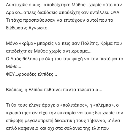
Δυστυχώς όμως…αποδείχτηκε Μύθος…χωρίς ούτε καν
Δράκο…απλές διαδόσεις αποδείχτηκαν εντέλλει. ΟΛΑ.
Τι τάχα προσπαθούσαν να επιτύχουν αυτοί που το
διέδωσαν; Άγνωστο.
Μόνο «κρίμα» μπορείς να πεις σαν Πολίτης. Κρίμα που
αποδείχτηκε Μύθος χωρίς αντίκρυσμα…
Ο Λαός θέλησε με όλη του την ψυχή να τον πιστέψει το
Μύθο…
ΦΕΥ…φρούδες ελπίδες…
Βλέπεις, η Ελπίδα πεθαίνει πάντα τελευταία…
Τι θα τους έλεγε άραγε ο «πολιτάκος», η «πλέμπα», ο
«χωριάτης» αν είχε την ευκαιρία να τους δει χωρίς την
επίφοβη μεγαλοπρεπή δικαστική τους τήβεννο, σ’ ένα
απλό καφενείο και όχι στα σαλόνια της ελίτ που