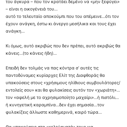
του άγκυρα – που τον κρατάει δεμένο να «μην ξεφύγει»
– είναι η οικογένειά του…
αυτό το τελευταίο αποκούμπι που του απέμεινε…ότι τον
έχουν ανάγκη, έστω κι άνεργο μεσήλικα και τους έχει
ανάγκη…
Κι όμως, αυτό ακριβώς που δεν πρέπει, αυτό ακριβώς θα
κάνεις…(το κάνεις ήδη)…
Επειδή δεν τολμάς να πας κόντρα σ’ αυτές τις
παντοδύναμες κυρίαρχες Ελίτ της Διαφθοράς θα
υπακούσεις στους «χρήσιμους ηλίθιους συμβουλάτορες/
εντολείς σου» και θα φυλακίσεις αυτόν τον «χωριάτη»…
τον «αφελή με το αχρησιμοποίητο μαχαίρι»…ή πιστόλι…
ή κυνηγετική καραμπίνα…δεν έχει σημασία…τον
φυλακίζεις άλλωστε καθημερινά, καιρό τώρα…
Θα υπακούσεις στα «κελεύσματά» τους για