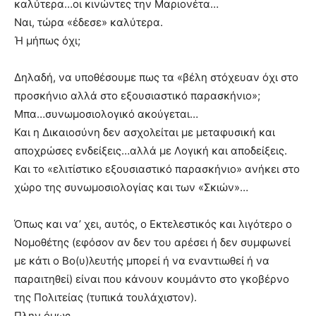
καλύτερα…οι κινώντες την Μαριονέτα…
Ναι, τώρα «έδεσε» καλύτερα.
Ή μήπως όχι;
Δηλαδή, να υποθέσουμε πως τα «βέλη στόχευαν όχι στο
προσκήνιο αλλά στο εξουσιαστικό παρασκήνιο»;
Μπα…συνωμοσιολογικό ακούγεται…
Και η Δικαιοσύνη δεν ασχολείται με μεταφυσική και
αποχρώσες ενδείξεις…αλλά με Λογική και αποδείξεις.
Και το «ελιτίστικο εξουσιαστικό παρασκήνιο» ανήκει στο
χώρο της συνωμοσιολογίας και των «Σκιών»…
Όπως και να’ χει, αυτός, ο Εκτελεστικός και λιγότερο ο
Νομοθέτης (εφόσον αν δεν του αρέσει ή δεν συμφωνεί
με κάτι ο Βο(υ)λευτής μπορεί ή να εναντιωθεί ή να
παραιτηθεί) είναι που κάνουν κουμάντο στο γκοβέρνο
της Πολιτείας (τυπικά τουλάχιστον).
Πλην όμως…