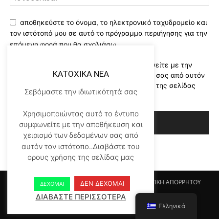
αποθηκεύστε το όνομα, το ηλεκτρονικό ταχυδρομείο και
τον ιστότοπό μου σε αυτό το πρόγραμμα περιήγησης για την
επόμενη φορά που θα σχολιάσω.
Χρησιμοποιώντας αυτό το έντυπο συμφωνείτε με την
KATOXIKA NEA
αποθήκευση και χειρισμό των δεδομένων σας από αυτόν
τον ιστότοπο..Διαβάστε του ορους χρήσης της σελίδας
Σεβόμαστε την ιδιωτικότητά σας
μας
*
Χρησιμοποιώντας αυτό το έντυπο
συμφωνείτε με την αποθήκευση και
χειρισμό των δεδομένων σας από
αυτόν τον ιστότοπο..Διαβάστε του
ορους χρήσης της σελίδας μας
Αρχικη KATOHIKA NEA
Login
Register
ΠΟΛΙΤΙΚΗ ΑΠΟΡΡΗΤΟΥ
ΔΕΝ ΔΕΧΟΜΑΙ
ΔΕΧΟΜΑΙ
ΟΡΟΙ ΧΡΗΣΗΣ
ΕΠΙΚΟΙΝΩΝΙΑ
ΔΙΑΒΑΣΤΕ ΠΕΡΙΣΣΟΤΕΡΑ
Ελληνικά
© Newspaper WordPress Theme by TagDiv