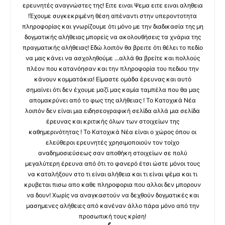
ερευνητές αναγνώστες της! Ειτε ειναι Ψεμα ειτε ειναι αληθεια
!Έχουμε συγκεκριμένη θέση απέναντι στην υπεροντοτητα
πληροφορίας και γνωρίζουμε ότι μόνο με την διαδικασία της μη
δογματικής αλήθειας μπορείς να ακολουθήσεις τα χνάρια της
πραγματικής αλήθειας! Εδώ λοιπόν θα βρειτε ότι θέλει το πεδίο
να μας κάνει να ασχοληθούμε ...αλλά θα βρείτε και πολλούς
πλέον που κατανόησαν και την πληροφορία του πεδιου την
κάνουν κομματάκια! Είμαστε ομάδα έρευνας και αυτό
σημαίνει ότι δεν έχουμε μαζί μας καμία ταμπέλα που θα μας
απομακρύνει από το φως της αλήθειας ! Το Κατοχικά Νέα
λοιπόν δεν είναι μια ειδησεογραφική σελίδα αλλά μια σελίδα
έρευνας και κριτικής όλων των στοιχείων της
καθημερινότητας ! Το Κατοχικά Νέα είναι ο χώρος όπου οι
ελεύθεροι ερευνητές χρησιμοποιούν τον τοίχο
αναδημοσιεύσεως σαν αποθήκη στοιχείων σε πολύ
μεγαλύτερη έρευνα από ότι το φανερό έτσι ώστε μόνοι τους
να καταλήξουν στο τι είναι αλήθεια και τι είναι ψέμα και τι
κρυβεται πισω απο καθε πληροφορια που αλλοι δεν μπορουν
να δουν! Χωρίς να αναγκαστούν να δεχθούν δογματικές και
μασημενες αλήθειες από κανέναν άλλο πάρα μόνο από την
προσωπική τους κρίση!