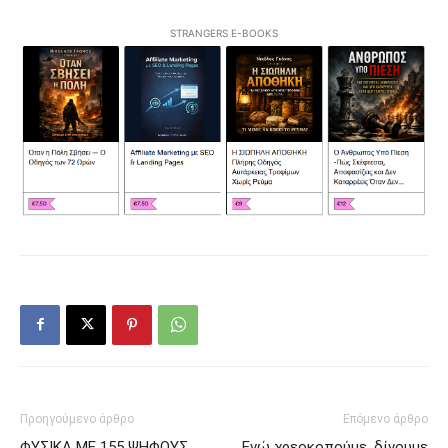
STRANGERS E-BOOKS
Προηγούμενο άρθρο
Επόμενο άρθρο
ΦΥΣΙΚΑ ΜΕ 155 ΨΗΦΟΥΣ
Eνώ χρεοκοπούμε, δίνουμε