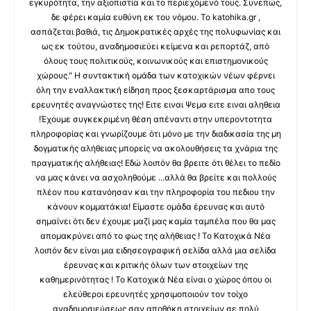
εγκυρότητα, την αξιοπιστία και το περιεχόμενό τους. Συνεπώς,
δε φέρει καμία ευθύνη εκ του νόμου. Το katohika.gr ,
ασπάζεται βαθιά, τις Δημοκρατικές αρχές της πολυφωνίας και
ως εκ τούτου, αναδημοσιεύει κείμενα και ρεπορτάζ, από
όλους τους πολιτικούς, κοινωνικούς και επιστημονικούς
χώρους." Η συντακτική ομάδα των κατοχικών νέων φέρνει
όλη την εναλλακτική είδηση προς ξεσκαρτάρισμα απο τους
ερευνητές αναγνώστες της! Ειτε ειναι Ψεμα ειτε ειναι αληθεια
!Έχουμε συγκεκριμένη θέση απέναντι στην υπεροντοτητα
πληροφορίας και γνωρίζουμε ότι μόνο με την διαδικασία της μη
δογματικής αλήθειας μπορείς να ακολουθήσεις τα χνάρια της
πραγματικής αλήθειας! Εδώ λοιπόν θα βρειτε ότι θέλει το πεδίο
να μας κάνει να ασχοληθούμε ...αλλά θα βρείτε και πολλούς
πλέον που κατανόησαν και την πληροφορία του πεδιου την
κάνουν κομματάκια! Είμαστε ομάδα έρευνας και αυτό
σημαίνει ότι δεν έχουμε μαζί μας καμία ταμπέλα που θα μας
απομακρύνει από το φως της αλήθειας ! Το Κατοχικά Νέα
λοιπόν δεν είναι μια ειδησεογραφική σελίδα αλλά μια σελίδα
έρευνας και κριτικής όλων των στοιχείων της
καθημερινότητας ! Το Κατοχικά Νέα είναι ο χώρος όπου οι
ελεύθεροι ερευνητές χρησιμοποιούν τον τοίχο
αναδημοσιεύσεως σαν αποθήκη στοιχείων σε πολύ