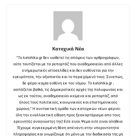
Κατοχικά Νέα
"Το katohika.gr δεν υιοθετεί τις απόψεις των αρθρογράφων,
ούτε ταυτίζεται με τα ρεπορτάζ που αναδημοσιεύει από άλλες
ενημερωτικές ιστοσελίδες και δεν ευθύνεται για την
εγκυρότητα, την αξιοπιστία και το περιεχόμενό τους. Συνεπώς,
δε φέρει καμία ευθύνη εκ του νόμου. Το katohika.gr ,
ασπάζεται βαθιά, τις Δημοκρατικές αρχές της πολυφωνίας και
ως εκ τούτου, αναδημοσιεύει κείμενα και ρεπορτάζ, από
όλους τους πολιτικούς, κοινωνικούς και επιστημονικούς
χώρους." Η συντακτική ομάδα των κατοχικών νέων φέρνει
όλη την εναλλακτική είδηση προς ξεσκαρτάρισμα απο τους
ερευνητές αναγνώστες της! Ειτε ειναι Ψεμα ειτε ειναι αληθεια
!Έχουμε συγκεκριμένη θέση απέναντι στην υπεροντοτητα
πληροφορίας και γνωρίζουμε ότι μόνο με την διαδικασία της μη