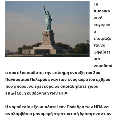
Το
Αμερικα
νικό
κογκρέσ
ο
ετοιμάζε
ται να
ψηφίσει
μια
νομοθεσί
α που εξουσιοδοτεί την επίσημη έναρξη του 3ου
Παγκόσμιου Πολέμου εναντίον ενός αόρατου εχθρού
που μπορεί να έχει έδρα σε οποιαδήποτε χώρα
επιλέξει η κυβέρνηση των ΗΠΑ.
Η νομοθεσία εξουσιοδοτεί τον Πρόεδρο των ΗΠΑ να
αναλαμβάνει μονομερή στρατιωτική δράση εναντίον