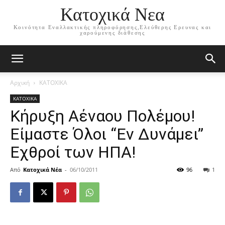
Κατοχικά Νεα
Κοινότητα Εναλλακτικής πληροφόρησης,Ελεύθερης Ερευνας και
χαρούμενης διάθεσης
Αρχική
ΚΑΤΟΧΙΚΑ
ΚΑΤΟΧΙΚΑ
Κήρυξη Αέναου Πολέμου!
Είμαστε Όλοι “Εν Δυνάμει”
Εχθροί των ΗΠΑ!
Από
Κατοχικά Νέα
-
06/10/2011
96
1