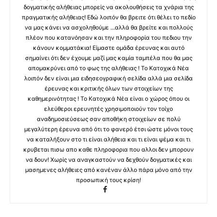
δογματικής αλήθειας μπορείς να ακολουθήσεις τα χνάρια της
πραγματικής αλήθειας! Εδώ λοιπόν θα βρειτε ότι θέλει το πεδίο
να μας κάνει να ασχοληθούμε ...αλλά θα βρείτε και πολλούς
πλέον που κατανόησαν και την πληροφορία του πεδιου την
κάνουν κομματάκια! Είμαστε ομάδα έρευνας και αυτό
σημαίνει ότι δεν έχουμε μαζί μας καμία ταμπέλα που θα μας
απομακρύνει από το φως της αλήθειας ! Το Κατοχικά Νέα
λοιπόν δεν είναι μια ειδησεογραφική σελίδα αλλά μια σελίδα
έρευνας και κριτικής όλων των στοιχείων της
καθημερινότητας ! Το Κατοχικά Νέα είναι ο χώρος όπου οι
ελεύθεροι ερευνητές χρησιμοποιούν τον τοίχο
αναδημοσιεύσεως σαν αποθήκη στοιχείων σε πολύ
μεγαλύτερη έρευνα από ότι το φανερό έτσι ώστε μόνοι τους
να καταλήξουν στο τι είναι αλήθεια και τι είναι ψέμα και τι
κρυβεται πισω απο καθε πληροφορια που αλλοι δεν μπορουν
να δουν! Χωρίς να αναγκαστούν να δεχθούν δογματικές και
μασημενες αλήθειες από κανέναν άλλο πάρα μόνο από την
προσωπική τους κρίση!