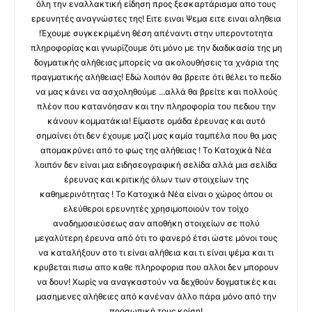
όλη την εναλλακτική είδηση προς ξεσκαρτάρισμα απο τους
ερευνητές αναγνώστες της! Ειτε ειναι Ψεμα ειτε ειναι αληθεια
!Έχουμε συγκεκριμένη θέση απέναντι στην υπεροντοτητα
πληροφορίας και γνωρίζουμε ότι μόνο με την διαδικασία της μη
δογματικής αλήθειας μπορείς να ακολουθήσεις τα χνάρια της
πραγματικής αλήθειας! Εδώ λοιπόν θα βρειτε ότι θέλει το πεδίο
να μας κάνει να ασχοληθούμε ...αλλά θα βρείτε και πολλούς
πλέον που κατανόησαν και την πληροφορία του πεδιου την
κάνουν κομματάκια! Είμαστε ομάδα έρευνας και αυτό
σημαίνει ότι δεν έχουμε μαζί μας καμία ταμπέλα που θα μας
απομακρύνει από το φως της αλήθειας ! Το Κατοχικά Νέα
λοιπόν δεν είναι μια ειδησεογραφική σελίδα αλλά μια σελίδα
έρευνας και κριτικής όλων των στοιχείων της
καθημερινότητας ! Το Κατοχικά Νέα είναι ο χώρος όπου οι
ελεύθεροι ερευνητές χρησιμοποιούν τον τοίχο
αναδημοσιεύσεως σαν αποθήκη στοιχείων σε πολύ
μεγαλύτερη έρευνα από ότι το φανερό έτσι ώστε μόνοι τους
να καταλήξουν στο τι είναι αλήθεια και τι είναι ψέμα και τι
κρυβεται πισω απο καθε πληροφορια που αλλοι δεν μπορουν
να δουν! Χωρίς να αναγκαστούν να δεχθούν δογματικές και
μασημενες αλήθειες από κανέναν άλλο πάρα μόνο από την
προσωπική τους κρίση!