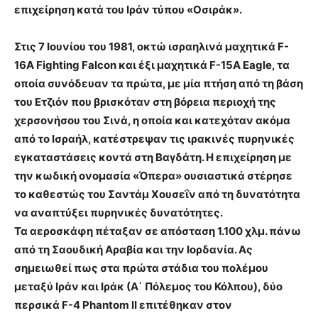
επιχείρηση κατά του Ιράν τύπου «Οσιράκ».
Στις 7 Ιουνίου του 1981,
οκτώ ισραηλινά μαχητικά F-
16A Fighting Falcon και έξι μαχητικά F-15A Eagle, τα
οποία συνόδευαν τα πρώτα, με μία πτήση από τη βάση
του Ετζιόν που βρισκόταν στη βόρεια περιοχή της
χερσονήσου του Σινά, η οποία και κατεχόταν ακόμα
από το Ισραήλ, κατέστρεψαν τις ιρακινές πυρηνικές
εγκαταστάσεις κοντά στη Βαγδάτη. Η επιχείρηση με
την κωδική ονομασία «Όπερα» ουσιαστικά στέρησε
το καθεστώς του Σαντάμ Χουσεΐν από τη δυνατότητα
να αναπτύξει πυρηνικές δυνατότητες.
Τα αεροσκάφη πέταξαν σε απόσταση 1.100 χλμ. πάνω
από τη Σαουδική Αραβία και την Ιορδανία. Ας
σημειωθεί πως στα πρώτα στάδια του πολέμου
μεταξύ Ιράν και Ιράκ (Α΄ Πόλεμος του Κόλπου), δύο
περσικά F-4 Phantom II επιτέθηκαν στον