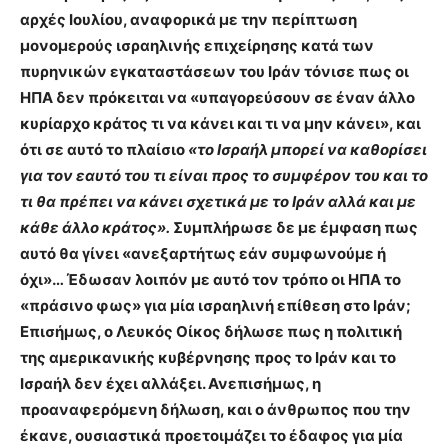
αρχές Ιουλίου, αναφορικά με την περίπτωση
μονομερούς ισραηλινής επιχείρησης κατά των
πυρηνικών εγκαταστάσεων του Ιράν τόνισε πως οι
ΗΠΑ δεν πρόκειται να «υπαγορεύσουν σε έναν άλλο
κυρίαρχο κράτος τι να κάνει και τι να μην κάνει», και
ότι σε αυτό το πλαίσιο
«το Ισραήλ μπορεί να καθορίσει
για τον εαυτό του τι είναι προς το συμφέρον του και το
τι θα πρέπει να κάνει σχετικά με το Ιράν αλλά και με
κάθε άλλο κράτος».
Συμπλήρωσε δε με έμφαση πως
αυτό θα γίνει «ανεξαρτήτως εάν συμφωνούμε ή
όχι»… Έδωσαν λοιπόν με αυτό τον τρόπο οι ΗΠΑ το
«πράσινο φως» για μία ισραηλινή επίθεση στο Ιράν;
Επισήμως, ο Λευκός Οίκος δήλωσε πως η πολιτική
της αμερικανικής κυβέρνησης προς το Ιράν και το
Ισραήλ δεν έχει αλλάξει. Ανεπισήμως, η
προαναφερόμενη δήλωση, και ο άνθρωπος που την
έκανε, ουσιαστικά προετοιμάζει το έδαφος για μία