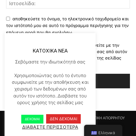
αποθηκεύστε το όνομα, το ηλεκτρονικό ταχυδρομείο και
τον ιστότοπό μου σε αυτό το πρόγραμμα περιήγησης για την
επόμενη φορά που θα σχολιάσω.
Χρησιμοποιώντας αυτό το έντυπο συμφωνείτε με την
KATOXIKA NEA
αποθήκευση και χειρισμό των δεδομένων σας από αυτόν
τον ιστότοπο..Διαβάστε του ορους χρήσης της σελίδας
Σεβόμαστε την ιδιωτικότητά σας
μας
*
Χρησιμοποιώντας αυτό το έντυπο
συμφωνείτε με την αποθήκευση και
χειρισμό των δεδομένων σας από
αυτόν τον ιστότοπο..Διαβάστε του
ορους χρήσης της σελίδας μας
Αρχικη KATOHIKA NEA
Login
Register
ΠΟΛΙΤΙΚΗ ΑΠΟΡΡΗΤΟΥ
ΔΕΝ ΔΕΧΟΜΑΙ
ΔΕΧΟΜΑΙ
ΟΡΟΙ ΧΡΗΣΗΣ
ΕΠΙΚΟΙΝΩΝΙΑ
ΔΙΑΒΑΣΤΕ ΠΕΡΙΣΣΟΤΕΡΑ
Ελληνικά
© Newspaper WordPress Theme by TagDiv