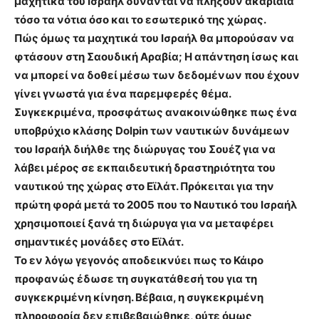
μαχητικά του Ισραήλ δύνανται να πλήξουν ακαριαία
τόσο τα νότια όσο και το εσωτερικό της χώρας.
Πώς όμως τα μαχητικά του Ισραήλ θα μπορούσαν να
φτάσουν στη Σαουδική Αραβία; Η απάντηση ίσως και
να μπορεί να δοθεί μέσω των δεδομένων που έχουν
γίνει γνωστά για ένα παρεμφερές θέμα.
Συγκεκριμένα, προσφάτως ανακοινώθηκε πως ένα
υποβρύχιο κλάσης Dolpin των ναυτικών δυνάμεων
του Ισραήλ διήλθε της διώρυγας του Σουέζ για να
λάβει μέρος σε εκπαιδευτική δραστηριότητα του
ναυτικού της χώρας στο Εϊλάτ. Πρόκειται για την
πρώτη φορά μετά το 2005 που το Ναυτικό του Ισραήλ
χρησιμοποιεί ξανά τη διώρυγα για να μεταφέρει
σημαντικές μονάδες στο Εϊλάτ.
Το εν λόγω γεγονός αποδεικνύει πως το Κάιρο
προφανώς έδωσε τη συγκατάθεσή του για τη
συγκεκριμένη κίνηση. Βέβαια, η συγκεκριμένη
πληροφορία δεν επιβεβαιώθηκε, ούτε όμως