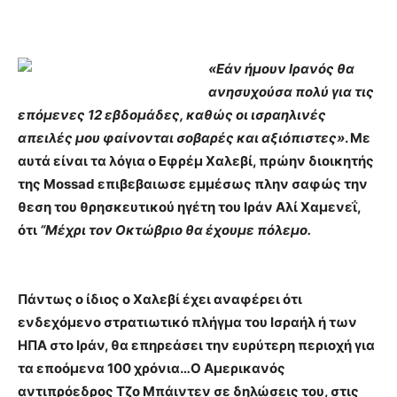
«Εάν ήμουν Ιρανός θα
ανησυχούσα πολύ για τις
επόμενες 12 εβδομάδες, καθώς οι ισραηλινές
απειλές μου φαίνονται σοβαρές και αξιόπιστες»
. Με
αυτά είναι τα λόγια ο Εφρέμ Χαλεβί, πρώην διοικητής
της Mossad επιβεβαιωσε εμμέσως πλην σαφώς την
θεση του θρησκευτικού ηγέτη του Ιράν Αλί Χαμενεΐ,
ότι
“Μέχρι τον Οκτώβριο θα έχουμε πόλεμο.
Πάντως ο ίδιος ο Χαλεβί έχει αναφέρει ότι
ενδεχόμενο στρατιωτικό πλήγμα του Ισραήλ ή των
ΗΠΑ στο Ιράν, θα επηρεάσει την ευρύτερη περιοχή για
τα εποόμενα 100 χρόνια…
Ο Αμερικανός
αντιπρόεδρος Τζο Μπάιντεν σε δηλώσεις του, στις