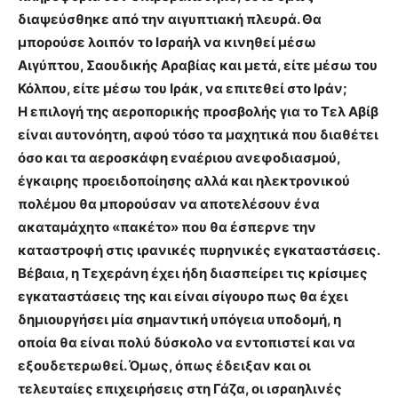
διαψεύσθηκε από την αιγυπτιακή πλευρά. Θα
μπορούσε λοιπόν το Ισραήλ να κινηθεί μέσω
Αιγύπτου, Σαουδικής Αραβίας και μετά, είτε μέσω του
Κόλπου, είτε μέσω του Ιράκ, να επιτεθεί στο Ιράν;
Η επιλογή της αεροπορικής προσβολής για το Τελ Αβίβ
είναι αυτονόητη, αφού τόσο τα μαχητικά που διαθέτει
όσο και τα αεροσκάφη εναέριου ανεφοδιασμού,
έγκαιρης προειδοποίησης αλλά και ηλεκτρονικού
πολέμου θα μπορούσαν να αποτελέσουν ένα
ακαταμάχητο «πακέτο» που θα έσπερνε την
καταστροφή στις ιρανικές πυρηνικές εγκαταστάσεις.
Βέβαια, η Τεχεράνη έχει ήδη διασπείρει τις κρίσιμες
εγκαταστάσεις της και είναι σίγουρο πως θα έχει
δημιουργήσει μία σημαντική υπόγεια υποδομή, η
οποία θα είναι πολύ δύσκολο να εντοπιστεί και να
εξουδετερωθεί. Όμως, όπως έδειξαν και οι
τελευταίες επιχειρήσεις στη Γάζα, οι ισραηλινές