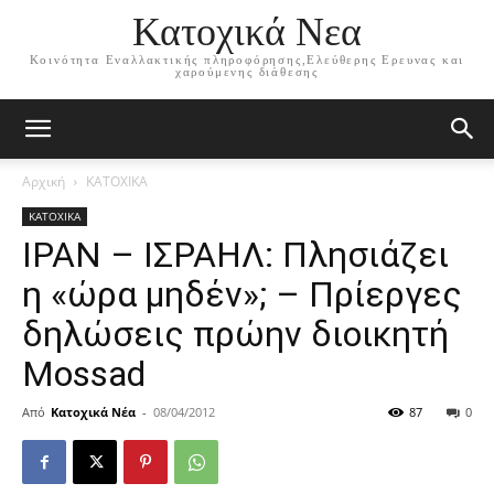
Κατοχικά Νεα
Κοινότητα Εναλλακτικής πληροφόρησης,Ελεύθερης Ερευνας και
χαρούμενης διάθεσης
Αρχική
ΚΑΤΟΧΙΚΑ
ΚΑΤΟΧΙΚΑ
ΙΡΑΝ – ΙΣΡΑΗΛ: Πλησιάζει
η «ώρα μηδέν»; – Πρίεργες
δηλώσεις πρώην διοικητή
Mossad
Από
Κατοχικά Νέα
-
08/04/2012
87
0