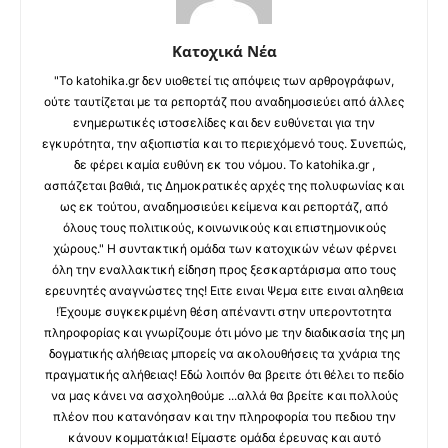
Κατοχικά Νέα
"Το katohika.gr δεν υιοθετεί τις απόψεις των αρθρογράφων,
ούτε ταυτίζεται με τα ρεπορτάζ που αναδημοσιεύει από άλλες
ενημερωτικές ιστοσελίδες και δεν ευθύνεται για την
εγκυρότητα, την αξιοπιστία και το περιεχόμενό τους. Συνεπώς,
δε φέρει καμία ευθύνη εκ του νόμου. Το katohika.gr ,
ασπάζεται βαθιά, τις Δημοκρατικές αρχές της πολυφωνίας και
ως εκ τούτου, αναδημοσιεύει κείμενα και ρεπορτάζ, από
όλους τους πολιτικούς, κοινωνικούς και επιστημονικούς
χώρους." Η συντακτική ομάδα των κατοχικών νέων φέρνει
όλη την εναλλακτική είδηση προς ξεσκαρτάρισμα απο τους
ερευνητές αναγνώστες της! Ειτε ειναι Ψεμα ειτε ειναι αληθεια
!Έχουμε συγκεκριμένη θέση απέναντι στην υπεροντοτητα
πληροφορίας και γνωρίζουμε ότι μόνο με την διαδικασία της μη
δογματικής αλήθειας μπορείς να ακολουθήσεις τα χνάρια της
πραγματικής αλήθειας! Εδώ λοιπόν θα βρειτε ότι θέλει το πεδίο
να μας κάνει να ασχοληθούμε ...αλλά θα βρείτε και πολλούς
πλέον που κατανόησαν και την πληροφορία του πεδιου την
κάνουν κομματάκια! Είμαστε ομάδα έρευνας και αυτό