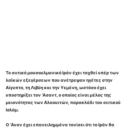
Το σιιτικό μουσουλμανικό Ιράν έχει ταχθεί υπέρ των
λαϊκών εξεγέρσεων που ανέτρεψαν ηγέτες στην
Αίγυπτο, τη Λιβύη και την Υεμένη, ωστόσο έχει
υποστηρίξει τον ‘Ασαντ, ο οποίος είναι μέλος της
μειονότητας των Αλαουιτών, παρακλάδι του σιιτικού
Ισλάμ.
Ο ‘Αναν έχει επανειλημμένα τονίσει ότι το Ιράν θα