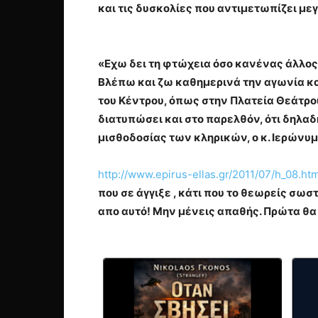
και τις δυσκολίες που αντιμετωπίζει με
«Εχω δει τη φτώχεια όσο κανένας άλλος
Βλέπω και ζω καθημερινά την αγωνία κα
του Κέντρου, όπως στην Πλατεία Θεάτρου
διατυπώσει και στο παρελθόν, ότι δηλαδ
μισθοδοσίας των κληρικών, ο κ. Ιερώνυμ
http://www.epirus-ellas.gr/2011/07/h_08.htm
που σε άγγιξε , κάτι που το θεωρείς σ
απο αυτό! Μην μένεις απαθής. Πρώτα θα