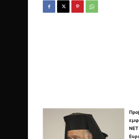
Προ
εμφ
ΝΕΤ 
Ευρ