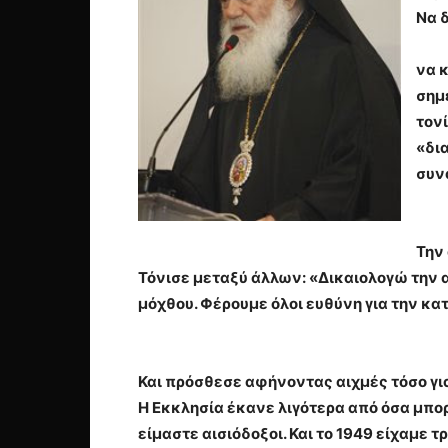
Να 
να κ
σημ
τον
«δι
συν
Την
Τόνισε μεταξύ άλλων: «Δικαιολογώ την 
μόχθου. Φέρουμε όλοι ευθύνη για την κα
Και πρόσθεσε αφήνοντας αιχμές τόσο γι
Η Εκκλησία έκανε λιγότερα από όσα μπο
είμαστε αισιόδοξοι. Και το 1949 είχαμε