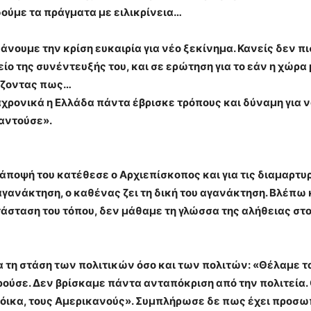
δούμε τα πράγματα με ειλικρίνεια…
άνουμε την κρίση ευκαιρία για νέο ξεκίνημα. Κανείς δεν πι
είο της συνέντευξής του, και σε ερώτηση για το εάν η χώρ
ίζοντας πως…
αχρονικά η Ελλάδα πάντα έβρισκε τρόπους και δύναμη για ν
αντούσε».
 άποψή του κατέθεσε ο Αρχιεπίσκοπος και για τις διαμαρτ
αγανάκτηση, ο καθένας ζει τη δική του αγανάκτηση. Βλέπω
τάσταση του τόπου, δεν μάθαμε τη γλώσσα της αλήθειας στο
α τη στάση των πολιτικών όσο και των πολιτών: «Θέλαμε τ
ρούσε. Δεν βρίσκαμε πάντα ανταπόκριση από την πολιτεία.
 τρόικα, τους Αμερικανούς». Συμπλήρωσε δε πως έχει προσ