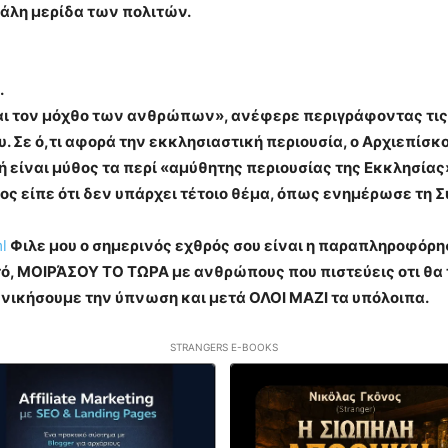
γάλη μερίδα των πολιτών.
.
ι τον μόχθο των ανθρώπων», ανέφερε περιγράφοντας τις ε
. Σε ό,τι αφορά την εκκλησιαστική περιουσία, ο Αρχιεπίσ
ή είναι μύθος τα περί «αμύθητης περιουσίας της Εκκλησίας»
ος είπε ότι δεν υπάρχει τέτοιο θέμα, όπως ενημέρωσε τη 
l
Φιλε μου ο σημερινός εχθρός σου είναι η παραπληροφόρη
ωστό, ΜΟΙΡΆΣΟΥ ΤΟ ΤΩΡΑ με ανθρώπους που πιστεύεις οτι θ
 νικήσουμε την ύπνωση και μετά ΟΛΟΙ ΜΑΖΙ τα υπόλοιπα.
STRANGERS E-BOOKS