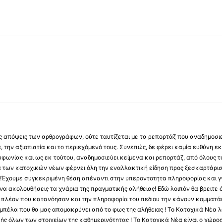
 τις απόψεις των αρθρογράφων, ούτε ταυτίζεται με τα ρεπορτάζ που αναδημοσι
 την αξιοπιστία και το περιεχόμενό τους. Συνεπώς, δε φέρει καμία ευθύνη εκ τ
φωνίας και ως εκ τούτου, αναδημοσιεύει κείμενα και ρεπορτάζ, από όλους το
α των κατοχικών νέων φέρνει όλη την εναλλακτική είδηση προς ξεσκαρτάρισ
α !Έχουμε συγκεκριμένη θέση απέναντι στην υπεροντοτητα πληροφορίας και γν
να ακολουθήσεις τα χνάρια της πραγματικής αλήθειας! Εδώ λοιπόν θα βρειτε ό
ύς πλέον που κατανόησαν και την πληροφορία του πεδιου την κάνουν κομματάκ
αμπέλα που θα μας απομακρύνει από το φως της αλήθειας ! Το Κατοχικά Νέα λ
κής όλων των στοιχείων της καθημερινότητας ! Το Κατοχικά Νέα είναι ο χώρο