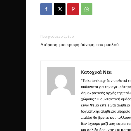
Προηγούμενο άρθρο
Διόραση: μια κρυφή δύναμη του μυαλού
Κατοχικά Νέα
"Το katohika.gr δεν υιοθετεί
ευθύνεται για την εγκυρότητα,
Δημοκρατικές αρχές της πολυ
χώρους." Η συντακτική ομάδ
ειναι Ψεμα ειτε ειναι αληθει
δογματικής αλήθειας μπορείς 
...αλλά θα βρείτε και πολλο
δεν έχουμε μαζί μας καμία τ
μια σελίδα έρευνας και κριτι