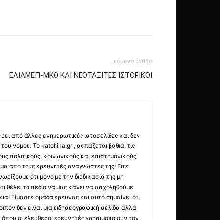
Επόμενο άρθρο
ΕΛΙΑΜΕΠ-ΜΚΟ ΚΑΙ ΝΕΟΤΑΞΙΤΕΣ ΙΣΤΟΡΙΚΟΙ
εύει από άλλες ενημερωτικές ιστοσελίδες και δεν
ου νόμου. Το katohika.gr , ασπάζεται βαθιά, τις
υς πολιτικούς, κοινωνικούς και επιστημονικούς
μα απο τους ερευνητές αναγνώστες της! Ειτε
ωρίζουμε ότι μόνο με την διαδικασία της μη
τι θέλει το πεδίο να μας κάνει να ασχοληθούμε
ια! Είμαστε ομάδα έρευνας και αυτό σημαίνει ότι
οιπόν δεν είναι μια ειδησεογραφική σελίδα αλλά
ς όπου οι ελεύθεροι ερευνητές χρησιμοποιούν τον