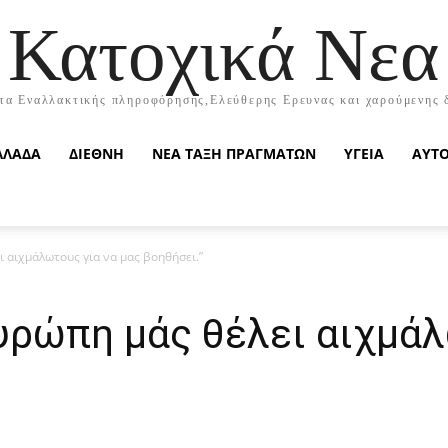
Κατοχικά Νεα
τα Εναλλακτικής πληροφόρησης,Ελεύθερης Ερευνας και χαρούμενης 
ΛΛΑΔΑ
ΔΙΕΘΝΗ
ΝΕΑ ΤΑΞΗ ΠΡΑΓΜΑΤΩΝ
ΥΓΕΙΑ
ΑΥΤ
ι αιχμάλωτους για να μας βοηθήσει.”
υρώπη μάς θέλει αιχμάλ