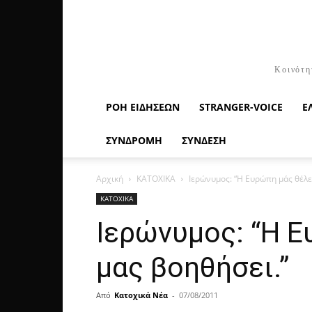
Κοινότη
ΡΟΉ ΕΙΔΉΣΕΩΝ
STRANGER-VOICE
Ε
ΣΥΝΔΡΟΜΗ
ΣΥΝΔΕΣΗ
Αρχική
ΚΑΤΟΧΙΚΑ
Ιερώνυμος: “H Ευρώπη μάς θέλε
ΚΑΤΟΧΙΚΑ
Ιερώνυμος: “H Ε
μας βοηθήσει.”
Από
Κατοχικά Νέα
-
07/08/2011