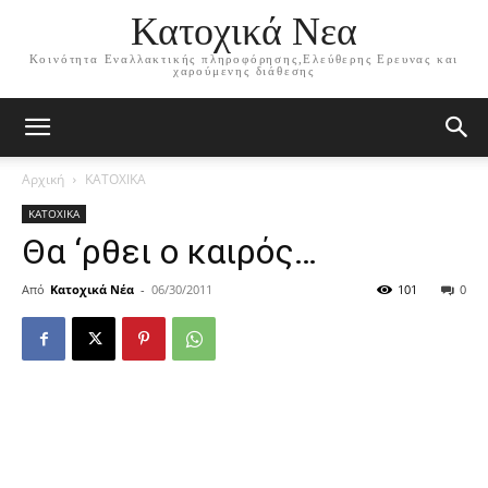
Κατοχικά Νεα
Κοινότητα Εναλλακτικής πληροφόρησης,Ελεύθερης Ερευνας και
χαρούμενης διάθεσης
Αρχική
ΚΑΤΟΧΙΚΑ
ΚΑΤΟΧΙΚΑ
Θα ‘ρθει ο καιρός…
Από
Κατοχικά Νέα
-
06/30/2011
101
0