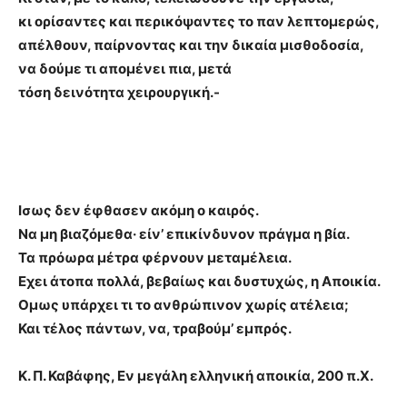
κι ορίσαντες και περικόψαντες το παν λεπτομερώς,
απέλθουν, παίρνοντας και την δικαία μισθοδοσία,
να δούμε τι απομένει πια, μετά
τόση δεινότητα χειρουργική.-
Ισως δεν έφθασεν ακόμη ο καιρός.
Να μη βιαζόμεθα· είν’ επικίνδυνον πράγμα η βία.
Τα πρόωρα μέτρα φέρνουν μεταμέλεια.
Εχει άτοπα πολλά, βεβαίως και δυστυχώς, η Αποικία.
Ομως υπάρχει τι το ανθρώπινον χωρίς ατέλεια;
Και τέλος πάντων, να, τραβούμ’ εμπρός.
Κ. Π. Καβάφης, Εν μεγάλη ελληνική αποικία, 200 π.Χ.