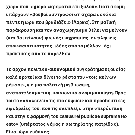
χώρα που σήμερα «κρεμάται επί ξύλου». Γιατί ακόμη
υπάρχουν «βουβοί συντρόφοι στ’ άχαρα σοκάκια
πέντε η ώρα που βραδιάζει» (Λόρκα). Στη μαζική
παράκρουση και τον αναχωρητισμό θέλει να μείνουν
(και θα μείνουν) φωνές ψυχραιμίας, αντιλήψεις
αποφασιστικότητας, ιδέες από το μέλλον -όχι
πρακτικές από το παρελθόν.
Το άρχον πολιτικο-οικονομικό συγκρότημα εξουσίας
καλά κρατεί και δίνει τα ρέστα του «τοις κείνων
ρήμασι», για μια πολιτική μη βιώσιμη,
αναποτελεσματική, κοινωνικά ανομιμοποίητη. Προς
τούτο «αναλώνει» τις πιο ευφυείς και προοδευτικές
εφεδρείες του, που τις ενέπλεξε στην υπεράσπιση
και στην εφαρμογή του «salus rei publicae suprema lex
esto» (υπέρτατος νόμος η σωτηρία της πατρίδας).
Είναι ώρα ευθύνης.