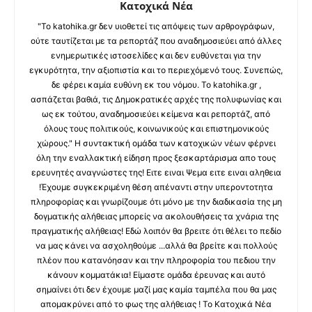
Κατοχικά Νέα
"Το katohika.gr δεν υιοθετεί τις απόψεις των αρθρογράφων,
ούτε ταυτίζεται με τα ρεπορτάζ που αναδημοσιεύει από άλλες
ενημερωτικές ιστοσελίδες και δεν ευθύνεται για την
εγκυρότητα, την αξιοπιστία και το περιεχόμενό τους. Συνεπώς,
δε φέρει καμία ευθύνη εκ του νόμου. Το katohika.gr ,
ασπάζεται βαθιά, τις Δημοκρατικές αρχές της πολυφωνίας και
ως εκ τούτου, αναδημοσιεύει κείμενα και ρεπορτάζ, από
όλους τους πολιτικούς, κοινωνικούς και επιστημονικούς
χώρους." Η συντακτική ομάδα των κατοχικών νέων φέρνει
όλη την εναλλακτική είδηση προς ξεσκαρτάρισμα απο τους
ερευνητές αναγνώστες της! Ειτε ειναι Ψεμα ειτε ειναι αληθεια
!Έχουμε συγκεκριμένη θέση απέναντι στην υπεροντοτητα
πληροφορίας και γνωρίζουμε ότι μόνο με την διαδικασία της μη
δογματικής αλήθειας μπορείς να ακολουθήσεις τα χνάρια της
πραγματικής αλήθειας! Εδώ λοιπόν θα βρειτε ότι θέλει το πεδίο
να μας κάνει να ασχοληθούμε ...αλλά θα βρείτε και πολλούς
πλέον που κατανόησαν και την πληροφορία του πεδιου την
κάνουν κομματάκια! Είμαστε ομάδα έρευνας και αυτό
σημαίνει ότι δεν έχουμε μαζί μας καμία ταμπέλα που θα μας
απομακρύνει από το φως της αλήθειας ! Το Κατοχικά Νέα