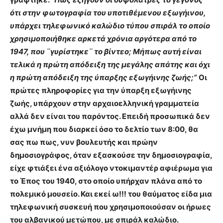
ότι στην φωτογραφία του υποτιθέμενου εξωγήινου,
υπάρχει τηλεφω
νικό καλ
ώδιο
τύπου σπιράλ
το οποίο
χρησιμοποιήθηκε αρκετ
ά χρόνια αργότερα από το
1947, που ¨γυρίστηκε¨ το βίντεο; Μήπως αυτή είναι
τελικά η πρώτη απόδειξη της μεγάλης απάτης και όχι
η πρώτη απόδειξη της ύπαρξης εξωγήινης ζωής;”
Οι
πρώτες πληροφορίες για την ύπαρξη εξωγήινης
ζωής, υπάρχουν στην αρχαιοελληνική γραμματεία
αλλά δεν είναι του παρόντος.
Επειδή προσωπικά δεν
έχω μνήμη που διαρκεί όσο το δελτίο των 8:00, θα
σας πω πως,
νυν βουλευτής και πρώην
δημοσιογράφος, όταν εξασκούσε την δημοσιογραφία,
είχε φτιάξει ένα αξιόλογο ντοκιμαντέρ αφιέρωμα για
το Έπος του 1940, στο οποίο υπήρχαν πλάνα από το
πολεμικό μου
σείο. Και εκεί ω!!! του θαύματος είδα μια
τηλεφωνική συσκευή που χρησιμοποιούσαν οι ήρωες
του αλβανικού μετώπου,
με σπιράλ καλώδιο
.