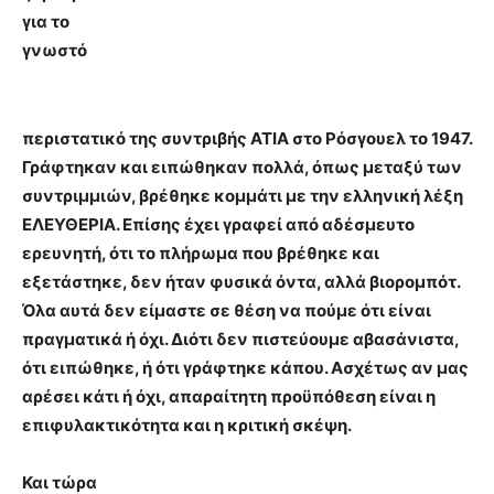
για το
γνωστό
περιστατικό τη
ς συντριβής ΑΤΙΑ στο Ρόσγουελ το 1947.
Γράφτηκαν και ειπώθηκαν πολλά, όπως μεταξύ των
συντριμμιών, βρέθηκε κομμάτι με την ελληνική λέξη
ΕΛΕΥΘΕΡΙΑ. Επίσης έχει γραφεί από αδέσμευτο
ερευνητή, ότι το πλήρωμα που βρέθηκε και
εξετάστηκε, δεν ήταν φυσικά όντα, αλλά βιορομπότ.
Όλα αυτά δεν εί
μαστε σε θέση να πούμε ότι είναι
πραγματικά ή όχι. Διότι δεν πιστεύουμε αβασάνιστα,
ότι ειπώθηκε, ή ότι γράφτηκε κάπου. Ασχέτως αν μας
αρέσει κάτι ή όχι, απαραίτητη προϋπόθεσ
η είναι η
επιφυλακτικότητα και η κριτική σκέψη.
Και τώρα