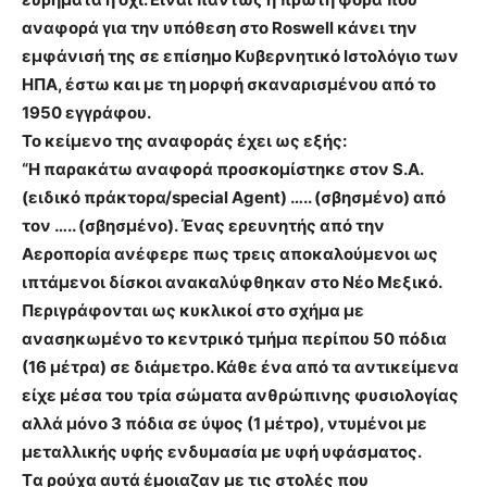
αναφορά για την υπόθεση στο Roswell κάνει την
εμφάνισή της σε επίσημο Kυβερνητικό Iστολόγιο των
ΗΠΑ, έστω και με τη μορφή σκαναρισμένου από το
1950 εγγράφου.
Το κείμενο της αναφοράς έχει ως εξής:
“Η παρακάτω αναφορά προσκομίστηκε στον S.A.
(ειδικό πράκτορα/special Agent) ….. (σβησμένο) από
τον ….. (σβησμένο). Ένας ερευνητής από την
Αεροπορία ανέφερε πως τρεις αποκαλούμενοι ως
ιπτάμενοι δίσκοι ανακαλύφθηκαν στο Νέο Μεξικό.
Περιγράφονται ως κυκλικοί στο σχήμα με
ανασηκωμένο το κεντρικό τμήμα περίπου 50 πόδια
(16 μέτρα) σε διάμετρο. Κάθε ένα από τα αντικείμενα
είχε μέσα του τρία σώματα ανθρώπινης φυσιολογίας
αλλά μόνο 3 πόδια σε ύψος (1 μέτρο), ντυμένοι με
μεταλλικής υφής ενδυμασία με υφή υφάσματος.
Tα ρούχα αυτά έμοιαζαν με τις στολές που