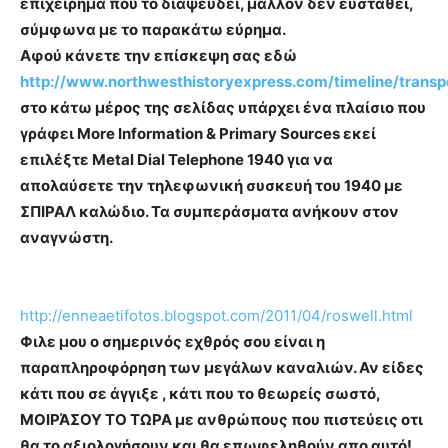
επιχείρημα που το διαψεύδει, μάλλον δεν ευσταθεί,
σύμφωνα με το παρακάτω εύρημα.
Αφού κάνετ
ε την επίσκεψη σας εδώ
http://www.northwesthistoryexpress.com/timeline/transp
στο κάτω μέρος της σελίδας υπάρχει ένα πλαίσιο που
γράφ
ει
More
Information
&
Primary
Sources
εκεί
επιλέξτε
Metal
Dial
Telephone
1940
για να
απολαύσετε την τηλεφωνική συσκευή του 1940 με
ΣΠΙΡΑΛ καλώδιο.
Τα συμπεράσματα ανήκουν στον
αναγνώστη.
http://enneaetifotos.blogspot.com/2011/04/roswell.html
Φιλε μου ο σημερινός εχθρός σου είναι η
παραπληροφόρηση των μεγάλων καναλιών. Αν είδες
κάτι που σε άγγιξε , κάτι που το θεωρείς σωστό,
ΜΟΙΡΆΣΟΥ ΤΟ ΤΩΡΑ με ανθρώπους που πιστεύεις οτι
θα το αξιολογήσουν και θα επωφεληθούν απο αυτό!