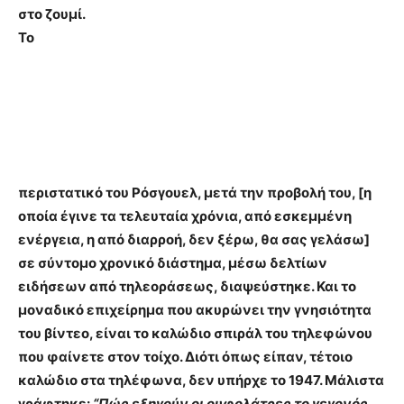
στο ζουμί.
Το
περιστατικό τ
ου Ρόσγουελ, μετά την προβολή του, [η
οποία έγινε τα τελευταία χρόνια, από εσκεμμένη
ενέργεια, η από διαρροή, δεν ξέ
ρω, θα σας γελάσω]
σε σύντομο χρονικό διάστημα, μέσω δελτίων
ειδήσεων από τηλεοράσεως, διαψεύστηκε. Και το
μοναδικό επιχείρημα που ακυρώνει την γνησιότ
ητα
του βίντεο, είναι το καλώδιο σπιράλ του τηλεφώνου
που φαίνετε στον τοίχο. Διότι
όπως είπαν, τέτοιο
καλώδιο στα τηλέφωνα, δεν υπήρχε το 1947.
Μάλιστα
γράφτηκε:
“
Πώς εξηγούν οι ουφολάτρες το γεγονός