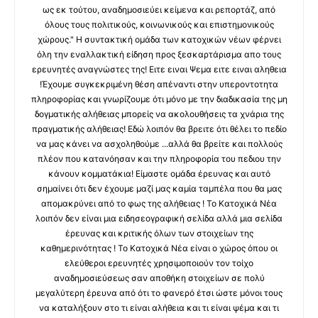
ως εκ τούτου, αναδημοσιεύει κείμενα και ρεπορτάζ, από
όλους τους πολιτικούς, κοινωνικούς και επιστημονικούς
χώρους." Η συντακτική ομάδα των κατοχικών νέων φέρνει
όλη την εναλλακτική είδηση προς ξεσκαρτάρισμα απο τους
ερευνητές αναγνώστες της! Ειτε ειναι Ψεμα ειτε ειναι αληθεια
!Έχουμε συγκεκριμένη θέση απέναντι στην υπεροντοτητα
πληροφορίας και γνωρίζουμε ότι μόνο με την διαδικασία της μη
δογματικής αλήθειας μπορείς να ακολουθήσεις τα χνάρια της
πραγματικής αλήθειας! Εδώ λοιπόν θα βρειτε ότι θέλει το πεδίο
να μας κάνει να ασχοληθούμε ...αλλά θα βρείτε και πολλούς
πλέον που κατανόησαν και την πληροφορία του πεδιου την
κάνουν κομματάκια! Είμαστε ομάδα έρευνας και αυτό
σημαίνει ότι δεν έχουμε μαζί μας καμία ταμπέλα που θα μας
απομακρύνει από το φως της αλήθειας ! Το Κατοχικά Νέα
λοιπόν δεν είναι μια ειδησεογραφική σελίδα αλλά μια σελίδα
έρευνας και κριτικής όλων των στοιχείων της
καθημερινότητας ! Το Κατοχικά Νέα είναι ο χώρος όπου οι
ελεύθεροι ερευνητές χρησιμοποιούν τον τοίχο
αναδημοσιεύσεως σαν αποθήκη στοιχείων σε πολύ
μεγαλύτερη έρευνα από ότι το φανερό έτσι ώστε μόνοι τους
να καταλήξουν στο τι είναι αλήθεια και τι είναι ψέμα και τι