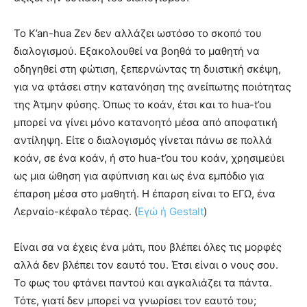
Το K’an-hua Ζεν δεν αλλάζει ωστόσο το σκοπό του
διαλογισμού. Εξακολουθεί να βοηθά το μαθητή να
οδηγηθεί στη φώτιση, ξεπερνώντας τη δυιστική σκέψη,
για να φτάσει στην κατανόηση της ανείπωτης ποιότητας
της Άτμην φύσης. Όπως το κοάν, έτσι και το hua-t’ou
μπορεί να γίνει μόνο κατανοητό μέσα από αποφατική
αντίληψη. Είτε ο διαλογισμός γίνεται πάνω σε πολλά
κοάν, σε ένα κοάν, ή στο hua-t’ou του κοάν, χρησιμεύει
ως μια ώθηση για αφύπνιση και ως ένα εμπόδιο για
έπαρση μέσα στο μαθητή. Η έπαρση είναι το ΕΓΩ, ένα
Λερναίο-κέφαλο τέρας. (
Εγώ ή Gestalt
)
Είναι σα να έχεις ένα μάτι, που βλέπει όλες τις μορφές
αλλά δεν βλέπει τον εαυτό του. Έτσι είναι ο νους σου.
Το φως του φτάνει παντού και αγκαλιάζει τα πάντα.
Τότε, γιατί δεν μπορεί να γνωρίσει τον εαυτό του;