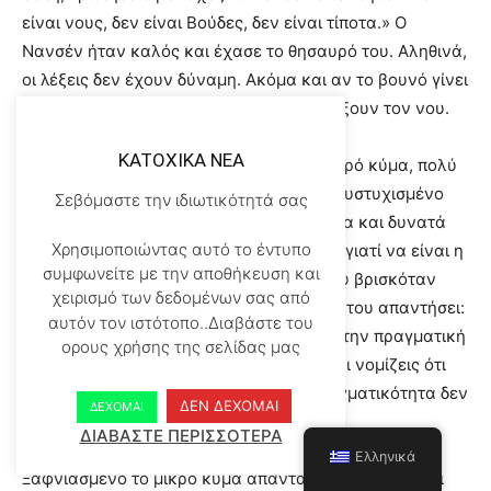
είναι νους, δεν είναι Βούδες, δεν είναι τίποτα.» Ο
Νανσέν ήταν καλός και έχασε το θησαυρό του. Αληθινά,
οι λέξεις δεν έχουν δύναμη. Ακόμα και αν το βουνό γίνει
θάλασσα, Οι λέξεις δεν μπορούν να ανοίξουν τον νου.
KATOXIKA NEA
Η Συζήτηση των Κυμάτων : Ήταν ένα μικρό κύμα, πολύ
λυπημένο και που μονολογούσε: «πόσο δυστυχισμένο
Σεβόμαστε την ιδιωτικότητά σας
είμαι… τα άλλα κύματα είναι τόσο μεγάλα και δυνατά
Χρησιμοποιώντας αυτό το έντυπο
και εγώ είμαι τόσο μικρό και ασήμαντο… γιατί να είναι η
συμφωνείτε με την αποθήκευση και
ζωή τόσο σκληρή;» Ένα μεγάλο κύμα που βρισκόταν
χειρισμό των δεδομένων σας από
εκεί κοντά, το άκουσε και αποφάσισε να του απαντήσει:
αυτόν τον ιστότοπο..Διαβάστε του
«Τα λες αυτά διότι δεν έχεις κατανοήσει την πραγματική
ορους χρήσης της σελίδας μας
σου φύση. Νομίζεις ότι είσαι ένα κύμα και νομίζεις ότι
είσαι μικρό και ασήμαντο, ενώ στην πραγματικότητα δεν
ΔΕΝ ΔΕΧΟΜΑΙ
ΔΕΧΟΜΑΙ
είσαι τίποτα από τα δύο»
ΔΙΑΒΑΣΤΕ ΠΕΡΙΣΣΟΤΕΡΑ
Ελληνικά
Ξαφνιασμένο το μικρό κύμα απαντά: «Πως;! Δεν είμαι