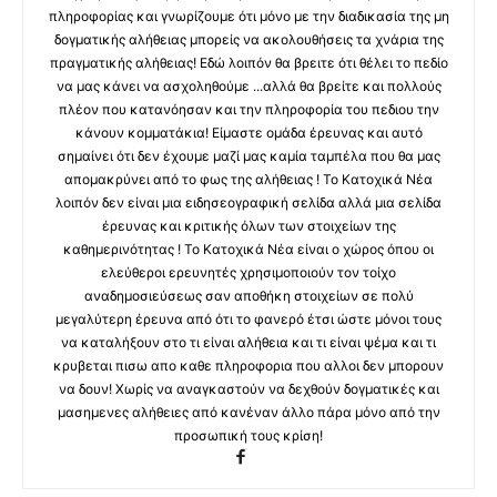
πληροφορίας και γνωρίζουμε ότι μόνο με την διαδικασία της μη
δογματικής αλήθειας μπορείς να ακολουθήσεις τα χνάρια της
πραγματικής αλήθειας! Εδώ λοιπόν θα βρειτε ότι θέλει το πεδίο
να μας κάνει να ασχοληθούμε ...αλλά θα βρείτε και πολλούς
πλέον που κατανόησαν και την πληροφορία του πεδιου την
κάνουν κομματάκια! Είμαστε ομάδα έρευνας και αυτό
σημαίνει ότι δεν έχουμε μαζί μας καμία ταμπέλα που θα μας
απομακρύνει από το φως της αλήθειας ! Το Κατοχικά Νέα
λοιπόν δεν είναι μια ειδησεογραφική σελίδα αλλά μια σελίδα
έρευνας και κριτικής όλων των στοιχείων της
καθημερινότητας ! Το Κατοχικά Νέα είναι ο χώρος όπου οι
ελεύθεροι ερευνητές χρησιμοποιούν τον τοίχο
αναδημοσιεύσεως σαν αποθήκη στοιχείων σε πολύ
μεγαλύτερη έρευνα από ότι το φανερό έτσι ώστε μόνοι τους
να καταλήξουν στο τι είναι αλήθεια και τι είναι ψέμα και τι
κρυβεται πισω απο καθε πληροφορια που αλλοι δεν μπορουν
να δουν! Χωρίς να αναγκαστούν να δεχθούν δογματικές και
μασημενες αλήθειες από κανέναν άλλο πάρα μόνο από την
προσωπική τους κρίση!