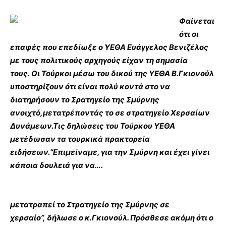
Φαίνεται
ότι οι
επαφές που επεδίωξε ο ΥΕΘΑ Ευάγγελος Βενιζέλος
με τους πολιτικούς αρχηγούς είχαν τη σημασία
τους.
Οι Τούρκοι μέσω του δικού της ΥΕΘΑ Β.Γκιονούλ
υποστηρίζουν ότι είναι πολύ κοντά στο να
διατηρήσουν το Σρατηγείο της Σμύρνης
ανοιχτό,μετατρέποντάς το σε στρατηγείο Χερσαίων
Δυνάμεων.
Τις δηλώσεις του Τούρκου ΥΕΘΑ
μετέδωσαν τα τουρκικά πρακτορεία
ειδήσεων.
“Επιμείναμε, για την Σμύρνη και έχει γίνει
κάποια δουλειά για να….
μετατραπεί το Στρατηγείο της Σμύρνης σε
χερσαίο”, δήλωσε ο κ.Γκιονούλ. Πρόσθεσε ακόμη ότι ο