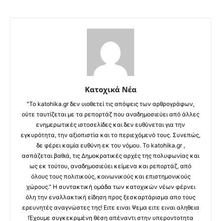
Κατοχικά Νέα
"Το katohika.gr δεν υιοθετεί τις απόψεις των αρθρογράφων,
ούτε ταυτίζεται με τα ρεπορτάζ που αναδημοσιεύει από άλλες
ενημερωτικές ιστοσελίδες και δεν ευθύνεται για την
εγκυρότητα, την αξιοπιστία και το περιεχόμενό τους. Συνεπώς,
δε φέρει καμία ευθύνη εκ του νόμου. Το katohika.gr ,
ασπάζεται βαθιά, τις Δημοκρατικές αρχές της πολυφωνίας και
ως εκ τούτου, αναδημοσιεύει κείμενα και ρεπορτάζ, από
όλους τους πολιτικούς, κοινωνικούς και επιστημονικούς
χώρους." Η συντακτική ομάδα των κατοχικών νέων φέρνει
όλη την εναλλακτική είδηση προς ξεσκαρτάρισμα απο τους
ερευνητές αναγνώστες της! Ειτε ειναι Ψεμα ειτε ειναι αληθεια
!Έχουμε συγκεκριμένη θέση απέναντι στην υπεροντοτητα