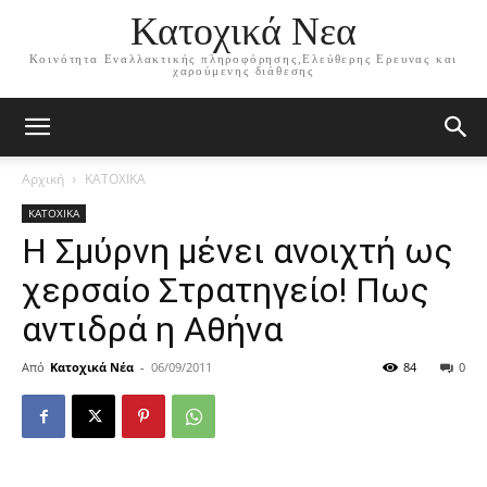
Κατοχικά Νεα
Κοινότητα Εναλλακτικής πληροφόρησης,Ελεύθερης Ερευνας και
χαρούμενης διάθεσης
Αρχική
ΚΑΤΟΧΙΚΑ
ΚΑΤΟΧΙΚΑ
Η Σμύρνη μένει ανοιχτή ως
χερσαίο Στρατηγείο! Πως
αντιδρά η Αθήνα
Από
Κατοχικά Νέα
-
06/09/2011
84
0