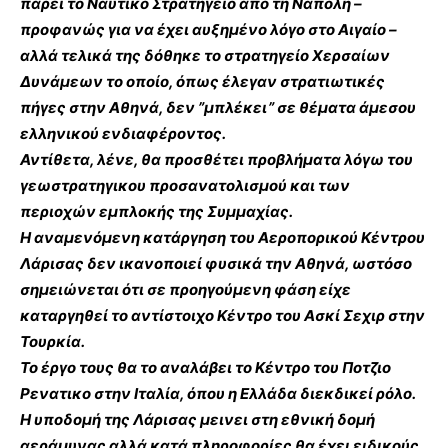
πάρει το Ναυτικό Στρατηγείο απο τη Νάπολη –
προφανώς για να έχει αυξημένο λόγο στο Αιγαίο –
αλλά τελικά της δόθηκε το στρατηγείο Χερσαίων
Δυνάμεων το οποίο, όπως έλεγαν στρατιωτικές
πήγες στην Αθηνά, δεν ”μπλέκει” σε θέματα άμεσου
ελληνικού ενδιαφέροντος.
Αντίθετα, λένε, θα προσθέτει προβλήματα λόγω του
γεωστρατηγικου προσανατολισμού και των
περιοχών εμπλοκής της Συμμαχίας.
Η αναμενόμενη κατάργηση του Αεροπορικού Κέντρου
Λάρισας δεν ικανοποιεί φυσικά την Αθηνά, ωστόσο
σημειώνεται ότι σε προηγούμενη φάση είχε
καταργηθεί το αντίστοιχο Κέντρο του Ασκί Σεχιρ στην
Τουρκία.
Το έργο τους θα το αναλάβει το Κέντρο του Ποτζιο
Ρενατικο στην Ιταλία, όπου η Ελλάδα διεκδικεί ρόλο.
Η υποδομή της Λάρισας μεινει στη εθνική δομή
αεράμυνας αλλά κατά πληροφορίες θα έχει ειδικούς