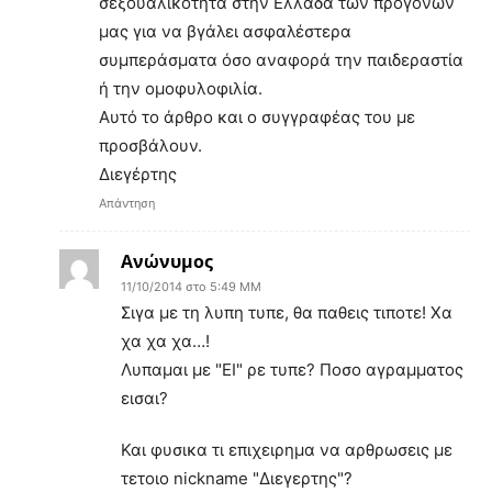
σεξουαλικότητα στην Ελλάδα των προγόνων
μας για να βγάλει ασφαλέστερα
συμπεράσματα όσο αναφορά την παιδεραστία
ή την ομοφυλοφιλία.
Αυτό το άρθρο και ο συγγραφέας του με
προσβάλουν.
Διεγέρτης
Απάντηση
Ανώνυμος
11/10/2014 στο 5:49 ΜΜ
Σιγα με τη λυπη τυπε, θα παθεις τιποτε! Χα
χα χα χα…!
Λυπαμαι με "ΕΙ" ρε τυπε? Ποσο αγραμματος
εισαι?
Και φυσικα τι επιχειρημα να αρθρωσεις με
τετοιο nickname "Διεγερτης"?