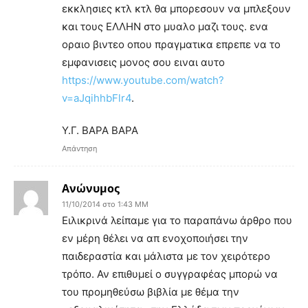
εκκλησιες κτλ κτλ θα μπορεσουν να μπλεξουν
και τους ΕΛΛΗΝ στο μυαλο μαζι τους. ενα
οραιο βιντεο οπου πραγματικα επρεπε να το
εμφανισεις μονος σου ειναι αυτο
https://www.youtube.com/watch?
v=aJqihhbFlr4
.
Υ.Γ. ΒΑΡΑ ΒΑΡΑ
Απάντηση
Ανώνυμος
11/10/2014 στο 1:43 ΜΜ
Ειλικρινά λείπαμε για το παραπάνω άρθρο που
εν μέρη θέλει να απ ενοχοποιήσει την
παιδεραστία και μάλιστα με τον χειρότερο
τρόπο. Αν επιθυμεί ο συγγραφέας μπορώ να
του προμηθεύσω βιβλία με θέμα την