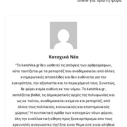
online για πρώτη φορά
Κατοχικά Νέα
"Το katohika.gr δεν υιοθετεί τις απόψεις των αρθρογράφων,
ούτε ταυτίζεται με τα ρεπορτάζ που αναδημοσιεύει από άλλες
ενημερωτικές ιστοσελίδες και δεν ευθύνεται για την
εγκυρότητα, την αξιοπιστία και το περιεχόμενό τους. Συνεπώς,
δε φέρει καμία ευθύνη εκ του νόμου. Το katohika.gr ,
ασπάζεται βαθιά, τις Δημοκρατικές αρχές της πολυφωνίας και
ως εκ τούτου, αναδημοσιεύει κείμενα και ρεπορτάζ, από
όλους τους πολιτικούς, κοινωνικούς και επιστημονικούς
χώρους." Η συντακτική ομάδα των κατοχικών νέων φέρνει
όλη την εναλλακτική είδηση προς ξεσκαρτάρισμα απο τους
ερευνητές αναγνώστες της! Ειτε ειναι Ψεμα ειτε ειναι αληθεια