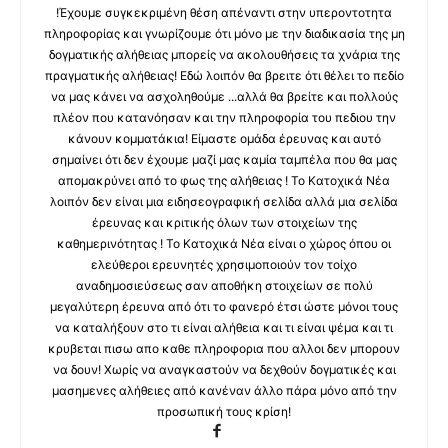
!Έχουμε συγκεκριμένη θέση απέναντι στην υπεροντοτητα
πληροφορίας και γνωρίζουμε ότι μόνο με την διαδικασία της μη
δογματικής αλήθειας μπορείς να ακολουθήσεις τα χνάρια της
πραγματικής αλήθειας! Εδώ λοιπόν θα βρειτε ότι θέλει το πεδίο
να μας κάνει να ασχοληθούμε ...αλλά θα βρείτε και πολλούς
πλέον που κατανόησαν και την πληροφορία του πεδιου την
κάνουν κομματάκια! Είμαστε ομάδα έρευνας και αυτό
σημαίνει ότι δεν έχουμε μαζί μας καμία ταμπέλα που θα μας
απομακρύνει από το φως της αλήθειας ! Το Κατοχικά Νέα
λοιπόν δεν είναι μια ειδησεογραφική σελίδα αλλά μια σελίδα
έρευνας και κριτικής όλων των στοιχείων της
καθημερινότητας ! Το Κατοχικά Νέα είναι ο χώρος όπου οι
ελεύθεροι ερευνητές χρησιμοποιούν τον τοίχο
αναδημοσιεύσεως σαν αποθήκη στοιχείων σε πολύ
μεγαλύτερη έρευνα από ότι το φανερό έτσι ώστε μόνοι τους
να καταλήξουν στο τι είναι αλήθεια και τι είναι ψέμα και τι
κρυβεται πισω απο καθε πληροφορια που αλλοι δεν μπορουν
να δουν! Χωρίς να αναγκαστούν να δεχθούν δογματικές και
μασημενες αλήθειες από κανέναν άλλο πάρα μόνο από την
προσωπική τους κρίση!