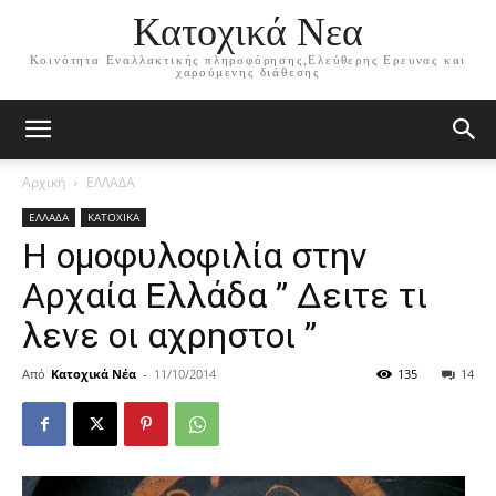
Κατοχικά Νεα
Κοινότητα Εναλλακτικής πληροφόρησης,Ελεύθερης Ερευνας και
χαρούμενης διάθεσης
Αρχική
ΕΛΛΑΔΑ
ΕΛΛΑΔΑ
ΚΑΤΟΧΙΚΑ
Η ομοφυλοφιλία στην
Αρχαία Ελλάδα ” Δειτε τι
λενε οι αχρηστοι ”
Από
Κατοχικά Νέα
-
11/10/2014
135
14