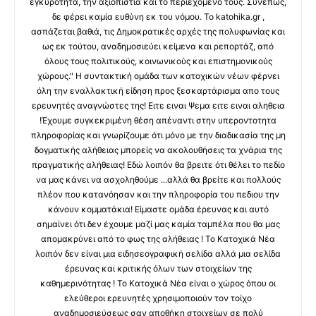
εγκυρότητα, την αξιοπιστία και το περιεχόμενό τους. Συνεπώς,
δε φέρει καμία ευθύνη εκ του νόμου. Το katohika.gr ,
ασπάζεται βαθιά, τις Δημοκρατικές αρχές της πολυφωνίας και
ως εκ τούτου, αναδημοσιεύει κείμενα και ρεπορτάζ, από
όλους τους πολιτικούς, κοινωνικούς και επιστημονικούς
χώρους." Η συντακτική ομάδα των κατοχικών νέων φέρνει
όλη την εναλλακτική είδηση προς ξεσκαρτάρισμα απο τους
ερευνητές αναγνώστες της! Ειτε ειναι Ψεμα ειτε ειναι αληθεια
!Έχουμε συγκεκριμένη θέση απέναντι στην υπεροντοτητα
πληροφορίας και γνωρίζουμε ότι μόνο με την διαδικασία της μη
δογματικής αλήθειας μπορείς να ακολουθήσεις τα χνάρια της
πραγματικής αλήθειας! Εδώ λοιπόν θα βρειτε ότι θέλει το πεδίο
να μας κάνει να ασχοληθούμε ...αλλά θα βρείτε και πολλούς
πλέον που κατανόησαν και την πληροφορία του πεδιου την
κάνουν κομματάκια! Είμαστε ομάδα έρευνας και αυτό
σημαίνει ότι δεν έχουμε μαζί μας καμία ταμπέλα που θα μας
απομακρύνει από το φως της αλήθειας ! Το Κατοχικά Νέα
λοιπόν δεν είναι μια ειδησεογραφική σελίδα αλλά μια σελίδα
έρευνας και κριτικής όλων των στοιχείων της
καθημερινότητας ! Το Κατοχικά Νέα είναι ο χώρος όπου οι
ελεύθεροι ερευνητές χρησιμοποιούν τον τοίχο
αναδημοσιεύσεως σαν αποθήκη στοιχείων σε πολύ