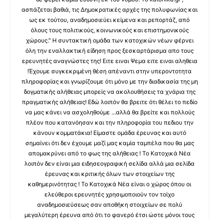
ασπάζεται βαθιά, τις Δημοκρατικές αρχές της πολυφωνίας και
ως εκ τούτου, αναδημοσιεύει κείμενα και ρεπορτάζ, από
όλους τους πολιτικούς, κοινωνικούς και επιστημονικούς
χώρους." Η συντακτική ομάδα των κατοχικών νέων φέρνει
όλη την εναλλακτική είδηση προς ξεσκαρτάρισμα απο τους
ερευνητές αναγνώστες της! Ειτε ειναι Ψεμα ειτε ειναι αληθεια
!Έχουμε συγκεκριμένη θέση απέναντι στην υπεροντοτητα
πληροφορίας και γνωρίζουμε ότι μόνο με την διαδικασία της μη
δογματικής αλήθειας μπορείς να ακολουθήσεις τα χνάρια της
πραγματικής αλήθειας! Εδώ λοιπόν θα βρειτε ότι θέλει το πεδίο
να μας κάνει να ασχοληθούμε ...αλλά θα βρείτε και πολλούς
πλέον που κατανόησαν και την πληροφορία του πεδιου την
κάνουν κομματάκια! Είμαστε ομάδα έρευνας και αυτό
σημαίνει ότι δεν έχουμε μαζί μας καμία ταμπέλα που θα μας
απομακρύνει από το φως της αλήθειας ! Το Κατοχικά Νέα
λοιπόν δεν είναι μια ειδησεογραφική σελίδα αλλά μια σελίδα
έρευνας και κριτικής όλων των στοιχείων της
καθημερινότητας ! Το Κατοχικά Νέα είναι ο χώρος όπου οι
ελεύθεροι ερευνητές χρησιμοποιούν τον τοίχο
αναδημοσιεύσεως σαν αποθήκη στοιχείων σε πολύ
μεγαλύτερη έρευνα από ότι το φανερό έτσι ώστε μόνοι τους