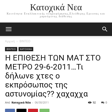
Κατοχικά Νεα
Κοινότητα Εναλλακτικής πληροφόρησης,Ελεύθερης Ερευνας και
χαρούμενης διάθεσης
Αρχική
ΒΙΝΤΕΟ
ΒΙΝΤΕΟ
ΚΑΤΟΧΙΚΑ
Η ΕΠΙΘΕΣΗ ΤΩΝ ΜΑΤ ΣΤΟ
ΜΕΤΡΟ 29-6-2011…Τι
δήλωνε χτες ο
εκπρόσωπος της
αστυνομίας?? χαχαχχα
Από
Κατοχικά Νέα
-
06/30/2011
92
0