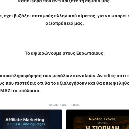
κάθε φορά που αντικρίζετε τη σημαία μας.
α, έχει βυζάξει ποταμούς ελληνικού αίματος, για να μπορεί
αξιοπρέπειά μας.
Το αφιερώνουμε στους Ευρωπαίους.
η παραπληροφόρηση των μεγάλων καναλιών. Αν είδες κάτι πο
 που πιστεύεις οτι θα το αξιολογήσουν και θα επωφεληθο
 ΜΑΖΙ τα υπόλοιπα.
STRANGERS E-BOOKS