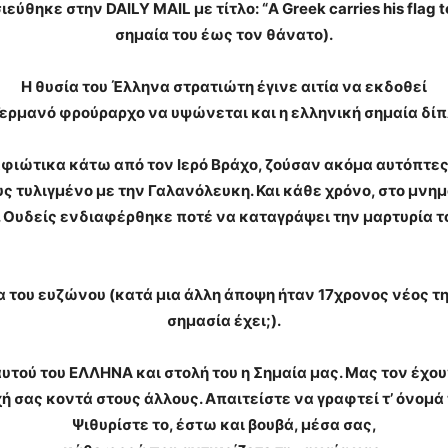
σιεύθηκε στην DAILY MAIL με τίτλο: “A Greek carries his flag
σημαία του έως τον θάνατο).
Η θυσία του Έλληνα στρατιώτη έγινε αιτία να εκδοθεί
Γερμανό φρούραρχο να υψώνεται και η ελληνική σημαία δίπ
ναφιώτικα κάτω από τον Ιερό Βράχο, ζούσαν ακόμα αυτόπτες
ς τυλιγμένο με την Γαλανόλευκη. Και κάθε χρόνο, στο μνημ
. Ουδείς ενδιαφέρθηκε ποτέ να καταγράψει την μαρτυρία τ
μα του ευζώνου (κατά μια άλλη άποψη ήταν 17χρονος νέος
σημασία έχει;).
αυτού του ΕΛΛΗΝΑ και στολή του η Σημαία μας. Μας τον έχου
 σας κοντά στους άλλους. Απαιτείστε να γραφτεί τ’ όνομά τ
Ψιθυρίστε το, έστω και βουβά, μέσα σας,