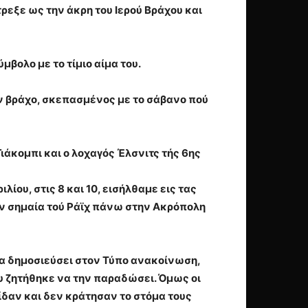
ρεξε ως την άκρη του Ιερού Βράχου και
βολο με το τίμιο αίμα του.
ον βράχο, σκεπασμένος με το σάβανο πού
ιάκομπι και ο λοχαγός Έλσνιτς τής 6ης
ίου, στις 8 και 10, εισήλθαμε εις τας
ν σημαία τού Ράϊχ πάνω στην Ακρόπολη
α δημοσιεύσει στον Τύπο ανακοίνωση,
υ ζητήθηκε να την παραδώσει. Όμως οι
ίδαν και δεν κράτησαν το στόμα τους