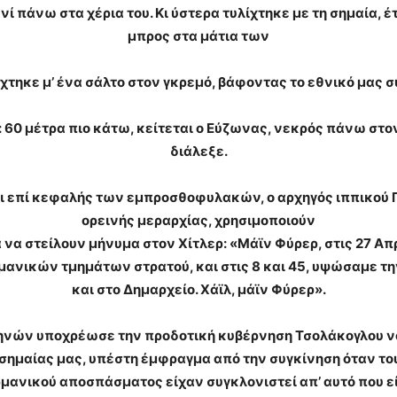
 πάνω στα χέρια του. Κι ύστερα τυλίχτηκε με τη σημαία, έτ
μπρος στα μάτια των
ηκε μ’ ένα σάλτο στον γκρεμό, βάφοντας το εθνικό μας σύμ
 60 μέτρα πιο κάτω, κείτεται ο Εύζωνας, νεκρός πάνω στ
διάλεξε.
αι επί κεφαλής των εμπροσθοφυλακών, ο αρχηγός ιππικού Γ
ορεινής μεραρχίας, χρησιμοποιούν
 στείλουν μήνυμα στον Χίτλερ: «Μάϊν Φύρερ, στις 27 Απριλ
ανικών τμημάτων στρατού, και στις 8 και 45, υψώσαμε τη
και στο Δημαρχείο. Χάϊλ, μάϊν Φύρερ».
θηνών υποχρέωσε την προδοτική κυβέρνηση Τσολάκογλου ν
σημαίας μας, υπέστη έμφραγμα από την συγκίνηση όταν το
ρμανικού αποσπάσματος είχαν συγκλονιστεί απ’ αυτό που ε