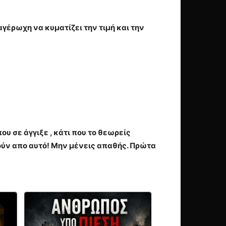
 αγέρωχη να κυματίζει την τιμή και την
υ σε άγγιξε , κάτι που το θεωρείς
ύν απο αυτό! Μην μένεις απαθής. Πρώτα