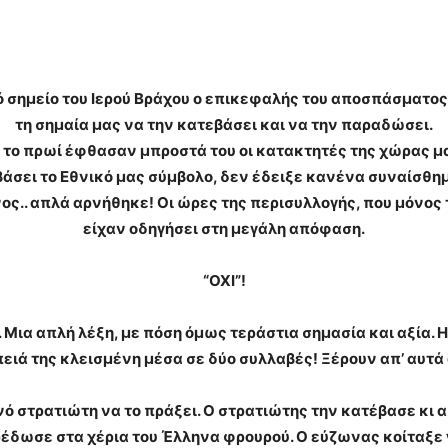
κό σημείο του Ιερού Βράχου ο επικεφαλής του αποσπάσματο
τη σημαία μας να την κατεβάσει και να την παραδώσει.
5 το πρωί έφθασαν μπροστά του οι κατακτητές της χώρας μ
άσει το Εθνικό μας σύμβολο, δεν έδειξε κανένα συναίσθη
ος.. απλά αρνήθηκε! Οι ώρες της περισυλλογής, που μόνος τ
είχαν οδηγήσει στη μεγάλη απόφαση.
“ΟΧΙ”!
 Μια απλή λέξη, με πόση όμως τεράστια σημασία και αξία. 
ιά της κλεισμένη μέσα σε δύο συλλαβές! Ξέρουν απ’ αυτά 
νό στρατιώτη να το πράξει. Ο στρατιώτης την κατέβασε κι 
ρέδωσε στα χέρια του Έλληνα φρουρού. Ο εύζωνας κοίταξε 