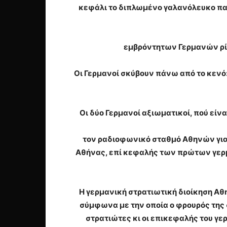
κεφάλι το διπλωμένο γαλανόλευκο πανί
εμβρόντητων Γερμανών ρίχτ
Οι Γερμανοί σκύβουν πάνω από το κενό:
Οι δύο Γερμανοί αξιωματικοί, πού είν
τον ραδιοφωνικό σταθμό Αθηνών για να
Αθήνας, επί κεφαλής των πρώτων γερμ
Η γερμανική στρατιωτική διοίκηση Α
σύμφωνα με την οποία ο φρουρός της 
στρατιώτες κι οι επικεφαλής του γε