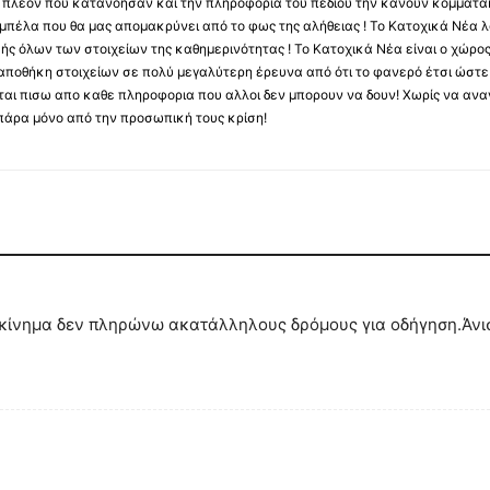
ύς πλέον που κατανόησαν και την πληροφορία του πεδιου την κάνουν κομματάκ
αμπέλα που θα μας απομακρύνει από το φως της αλήθειας ! Το Κατοχικά Νέα λ
κής όλων των στοιχείων της καθημερινότητας ! Το Κατοχικά Νέα είναι ο χώρο
ποθήκη στοιχείων σε πολύ μεγαλύτερη έρευνα από ότι το φανερό έτσι ώστε μ
υβεται πισω απο καθε πληροφορια που αλλοι δεν μπορουν να δουν! Χωρίς να α
πάρα μόνο από την προσωπική τους κρίση!
κίνημα δεν πληρώνω ακατάλληλους δρόμους για οδήγηση.Άνισο