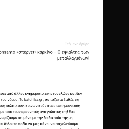
Επόμενο άρθρο
Monsanto «σπέρνει» καρκίνο – Ο εφιάλτης των
μεταλλαγμένων!
εύει από άλλες ενημερωτικές ιστοσελίδες και δεν
ου νόμου. Το katohika.gr , ασπάζεται βαθιά, τις
υς πολιτικούς, κοινωνικούς και επιστημονικούς
μα απο τους ερευνητές αναγνώστες της! Ειτε
ωρίζουμε ότι μόνο με την διαδικασία της μη
τι θέλει το πεδίο να μας κάνει να ασχοληθούμε