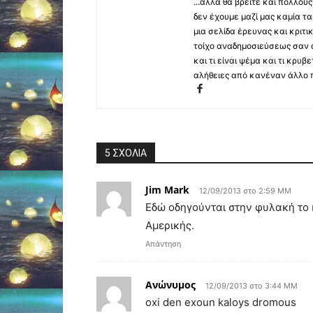
...αλλά θα βρείτε και πολλο
δεν έχουμε μαζί μας καμία τ
μια σελίδα έρευνας και κριτι
τοίχο αναδημοσιεύσεως σαν α
και τι είναι ψέμα και τι κρ
αλήθειες από κανέναν άλλο 
5 ΣΧΟΛΙΑ
Jim Mark
12/09/2013 στο 2:59 ΜΜ
Εδώ οδηγούνται στην φυλακή το 
Αμερικής.
Απάντηση
Ανώνυμος
12/09/2013 στο 3:44 ΜΜ
oxi den exoun kaloys dromous